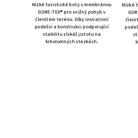
Nízké turistické boty s membránou
Nízké 
GORE-TEX® pro svižný pohyb v
GORE
členitém terénu. Díky inovativní
členi
podešvi a konstrukci podporující
podeš
stabilitu získáš jistotu na
st
krkolomných stezkách.