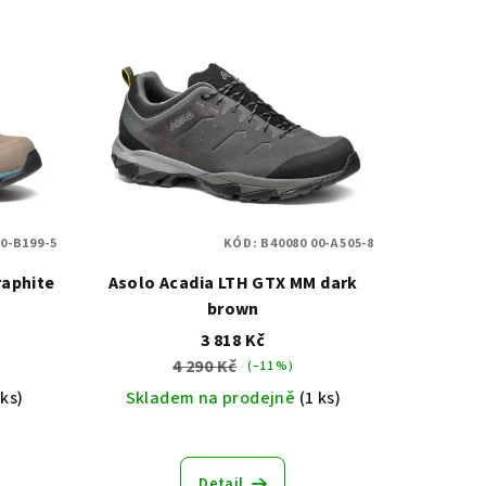
00-B199-5
KÓD:
B40080 00-A505-8
raphite
Asolo Acadia LTH GTX MM dark
brown
3 818 Kč
4 290 Kč
(–11 %)
 ks)
Skladem na prodejně
(1 ks)
Detail