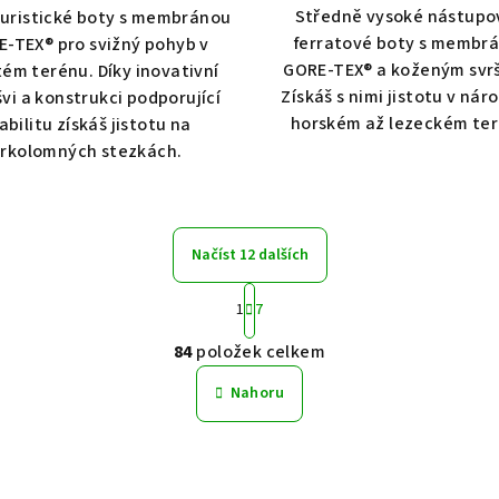
Středně vysoké nástupo
turistické boty s membránou
ferratové boty s membr
-TEX® pro svižný pohyb v
GORE-TEX® a koženým svr
tém terénu. Díky inovativní
Získáš s nimi jistotu v ná
vi a konstrukci podporující
horském až lezeckém ter
abilitu získáš jistotu na
krkolomných stezkách.
Načíst 12 dalších
S
1
7
t
O
r
84
položek celkem
v
á
Nahoru
n
l
k
á
o
d
v
a
á