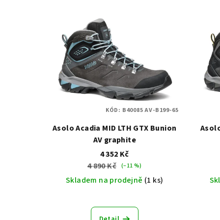
V
e
ý
n
p
í
i
p
s
r
p
o
KÓD:
B40085 AV-B199-65
r
d
Asolo Acadia MID LTH GTX Bunion
Asol
o
AV graphite
u
4 352 Kč
d
k
4 890 Kč
(–11 %)
u
Skladem na prodejně
(1 ks)
Sk
t
k
ů
t
Detail