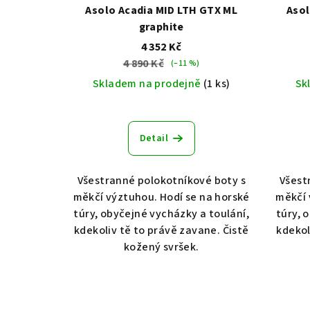
Asolo Acadia MID LTH GTX ML
Asol
graphite
4 352 Kč
4 890 Kč
(–11 %)
Skladem na prodejně
(1 ks)
Sk
Detail
Všestranné polokotníkové boty s
Všest
měkčí výztuhou. Hodí se na horské
měkčí 
túry, obyčejné vycházky a toulání,
túry, 
kdekoliv tě to právě zavane. Čistě
kdekol
kožený svršek.