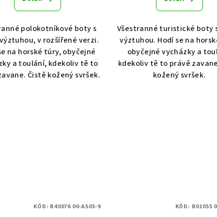
ranné polokotníkové boty s
Všestranné turistické boty 
výztuhou, v rozšířené verzi.
výztuhou. Hodí se na horsk
se na horské túry, obyčejné
obyčejné vycházky a toul
ky a toulání, kdekoliv tě to
kdekoliv tě to právě zavane
zavane. Čistě kožený svršek.
kožený svršek.
KÓD:
B40076 00-A505-9
KÓD:
B01055 