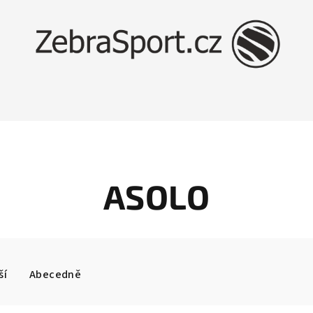
ASOLO
ší
Abecedně