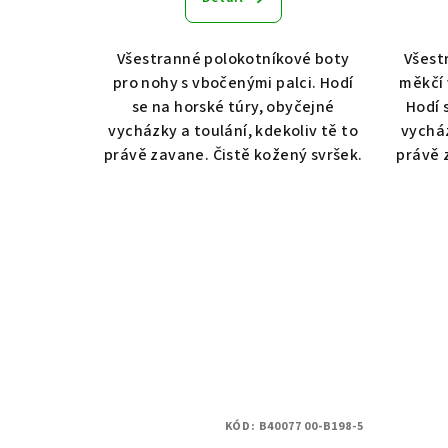
ů
Všestranné polokotníkové boty
Všest
pro nohy s vbočenými palci. Hodí
měkčí 
se na horské túry, obyčejné
Hodí 
vycházky a toulání, kdekoliv tě to
vycház
právě zavane. Čistě kožený svršek.
právě 
KÓD:
B40077 00-B198-5