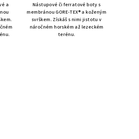
vé a
Nástupové či ferratové boty s
ánou
membránou GORE-TEX® a koženým
škem.
svrškem. Získáš s nimi jistotu v
ročném
náročném horském až lezeckém
énu.
terénu.