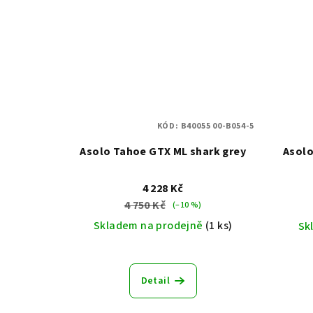
KÓD:
B40055 00-B054-5
Asolo Tahoe GTX ML shark grey
Asolo
4 228 Kč
4 750 Kč
(–10 %)
Skladem na prodejně
(1 ks)
Sk
Detail