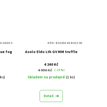
00-A939-5
KÓD:
B01054 00-B022-95
lue fog
Asolo Eldo Lth GV MM truffle
4 240 Kč
4 990 Kč
(–15 %)
 ks)
Skladem na prodejně
(1 ks)
Detail