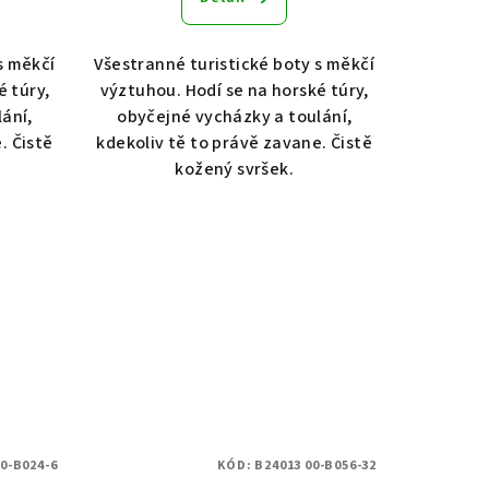
s měkčí
Všestranné turistické boty s měkčí
é túry,
výztuhou. Hodí se na horské túry,
ání,
obyčejné vycházky a toulání,
. Čistě
kdekoliv tě to právě zavane. Čistě
kožený svršek.
00-B024-6
KÓD:
B24013 00-B056-32