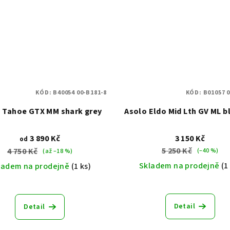
KÓD:
B40054 00-B181-8
KÓD:
B01057 
 Tahoe GTX MM shark grey
Asolo Eldo Mid Lth GV ML b
3 890 Kč
3 150 Kč
od
5 250 Kč
4 750 Kč
(–40 %)
(až –18 %)
Skladem na prodejně
(1
ladem na prodejně
(1 ks)
Detail
Detail