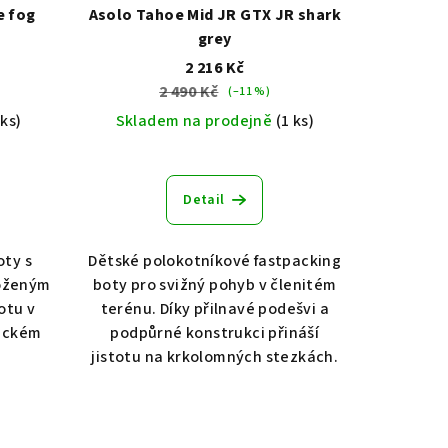
e fog
Asolo Tahoe Mid JR GTX JR shark
grey
2 216 Kč
2 490 Kč
(–11 %)
 ks)
Skladem na prodejně
(1 ks)
Detail
oty s
Dětské polokotníkové fastpacking
oženým
boty pro svižný pohyb v členitém
otu v
terénu. Díky přilnavé podešvi a
eckém
podpůrné konstrukci přináší
jistotu na krkolomných stezkách.