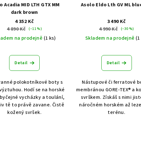
o Acadia MID LTH GTX MM
Asolo Eldo Lth GV ML blu
dark brown
4 352 Kč
3 490 Kč
4 890 Kč
4 990 Kč
(–11 %)
(–30 %)
ladem na prodejně
(1 ks)
Skladem na prodejně
(1
Detail
Detail
ranné polokotníkové boty s
Nástupové či ferratové b
výztuhou. Hodí se na horské
membránou GORE-TEX® a k
obyčejné vycházky a toulání,
svrškem. Získáš s nimi jist
iv tě to právě zavane. Čistě
náročném horském až lez
kožený svršek.
terénu.