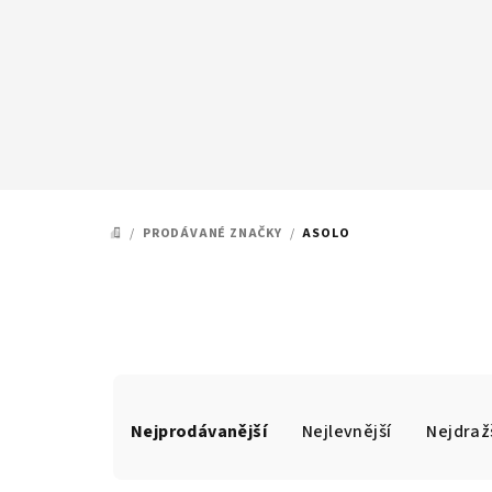
Přejít
na
obsah
/
PRODÁVANÉ ZNAČKY
/
ASOLO
DOMŮ
Ř
Nejprodávanější
Nejlevnější
Nejdraž
a
z