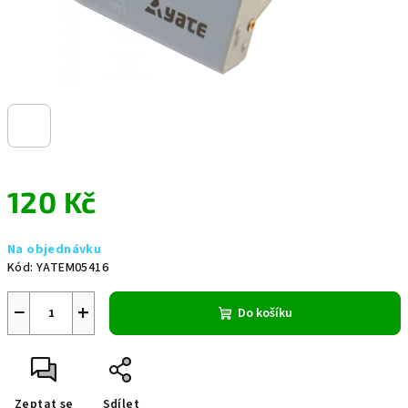
120 Kč
Měrná
Na objednávku
cena:
Kód:
YATEM05416
−
+
Do košíku
Zeptat se
Sdílet