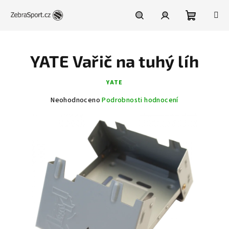
Přejít
na
obsah
Nákupní
Hledat
Přihlášení
YATE Vařič na tuhý líh
košík
YATE
Průměrné
Neohodnoceno
Podrobnosti hodnocení
hodnocení
produktu
je
0,0
z
5
hvězdiček.