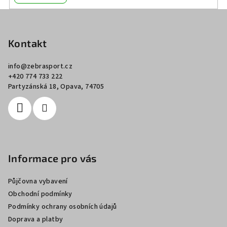
Z
á
p
Kontakt
a
info
@
zebrasport.cz
t
+420 774 733 222
í
Partyzánská 18, Opava, 74705
Informace pro vás
Půjčovna vybavení
Obchodní podmínky
Podmínky ochrany osobních údajů
Doprava a platby