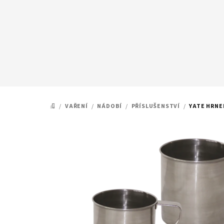
Přejít
na
obsah
/
VAŘENÍ
/
NÁDOBÍ
/
PŘÍSLUŠENSTVÍ
/
YATE HRNE
DOMŮ