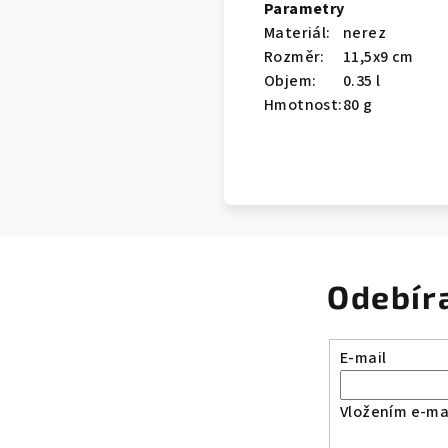
Parametry
Materiál:
nerez
Rozměr:
11,5x9 cm
Objem:
0.35 l
Hmotnost:
80 g
Odebír
E-mail
Vložením e-mai