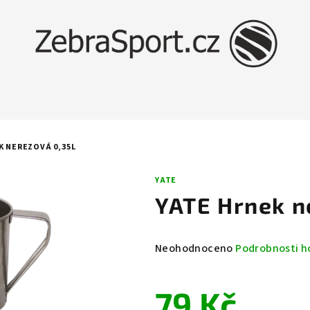
K NEREZOVÁ 0,35L
YATE
YATE Hrnek n
Průměrné
Neohodnoceno
Podrobnosti h
hodnocení
produktu
79 Kč
je