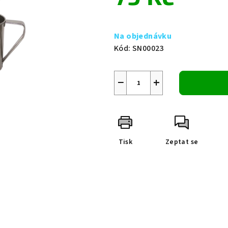
0,0
z
Měrná
5
cena:
Na objednávku
hvězdiček.
Kód:
SN00023
−
+
Tisk
Zeptat se