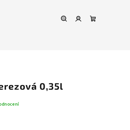
Hledat
Přihlášení
Nákupní
košík
erezová 0,35l
odnocení