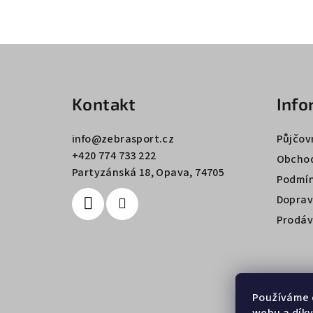
Z
á
Kontakt
Info
p
a
info
@
zebrasport.cz
Půjčov
+420 774 733 222
t
Obchod
Partyzánská 18, Opava, 74705
Podmín
í
Doprav
Prodáv
Používáme 