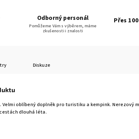
Odborný personál
Přes 100
Pomůžeme Vám s výběrem, máme
zkušenosti i znalosti
try
Diskuze
duktu
 Velmi oblíbený doplněk pro turistiku a kempink. Nerezový m
cestách dlouhá léta.