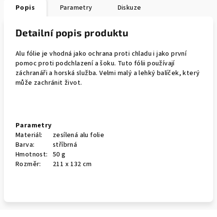
Popis
Parametry
Diskuze
Detailní popis produktu
Alu fólie je vhodná jako ochrana proti chladu i jako první
pomoc proti podchlazení a šoku. Tuto fólii používají
záchranáři a horská služba. Velmi malý a lehký balíček, který
může zachránit život.
Parametry
Materiál:
zesílená alu folie
Barva:
stříbrná
Hmotnost:
50 g
Rozměr:
211 x 132 cm