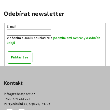
Odebírat newsletter
E-mail
Vložením e-mailu souhlasíte s
podmínkami ochrany osobních
údajů
Přihlásit se
Z
á
p
Kontakt
a
info
@
zebrasport.cz
t
+420 774 733 222
í
Partyzánská 18, Opava, 74705