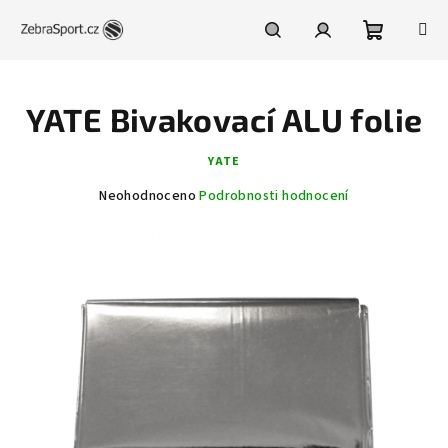
Přejít
na
obsah
Nákupní
Hledat
Přihlášení
YATE Bivakovací ALU folie
košík
YATE
Průměrné
Neohodnoceno
Podrobnosti hodnocení
hodnocení
produktu
je
0,0
z
5
hvězdiček.