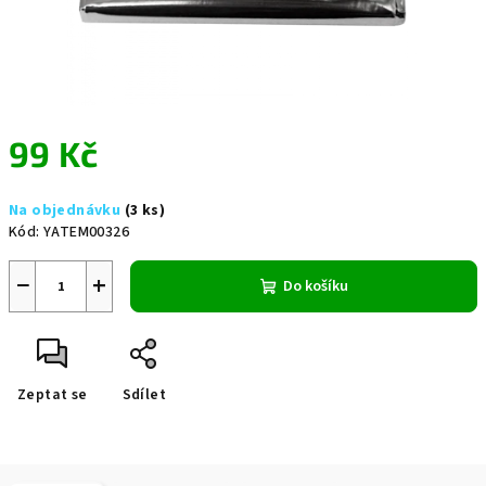
99 Kč
Měrná
Na objednávku
(3 ks)
cena:
Kód:
YATEM00326
−
+
Do košíku
Zeptat se
Sdílet