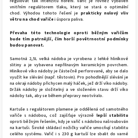
regulovat tak intenzitu hoření. Vařič je rovněž vybaven
vnitřním regulátorem tlaku, který se stará o optimální
chod.
Výhodou tohoto řešení je
prakticky nulový vliv
větru na chod vařiče
i úspora paliva.
Převaha této technologie oproti běžným vařičům
bude tím patrnější, čím horší povětrnostní podmínky
budou panovat.
Samotná 2,5L velká nádoba je vyrobena z lehké hliníkové
slitiny a je vybavena nepřilnavým keramickým povrchem.
Hliníkové víko nádoby je částečně perforované, aby se dalo
využít ke slévání (např. těstovin). Pro pohodlnější slévání je
na okraji nádoby přichycen malý háček, jež drží víko nádoby.
Držák nádoby je složitelný a ve složeném stavu drží víko
nádoby tak, aby se během přepravy neotvíralo.
Kartuše s regulátorem plamene je oddělená od samotného
vařiče s nádobou, což zajišťuje výrazně
lepší stabilitu
oproti běžným řešením, kdy je vařič s nádobou našroubován
na kartuši. Široké skládací nožičky vařiče umocňují stabilitu
celého systému. Vařič i s 230 g kartuší lze sbalit do varné