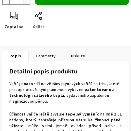
Zeptat se
Sdílet
Popis
Parametry
Diskuze
Detailní popis produktu
Vařič je na rozdíl od většiny plynových vařičů na trhu, které
pracují s otevřeným plamenem vybaven
patentovanou
technologií sálavého tepla
, vydávaného zapálenou
magnéziovou pěnou.
Účinnost vařiče ještě zvyšuje
tepelný výměník
na dně 2,5L
nádoby, který zabraňuje přístupu větru ke žhnoucí pěně.
Uživatel může velmi jemně ovládat přívod paliva a