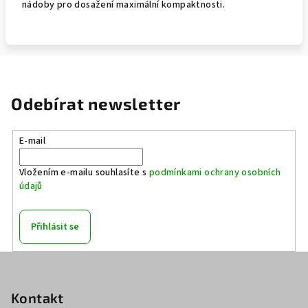
nádoby pro dosažení maximální kompaktnosti.
Odebírat newsletter
E-mail
Vložením e-mailu souhlasíte s
podmínkami ochrany osobních
údajů
Přihlásit se
Z
á
p
Kontakt