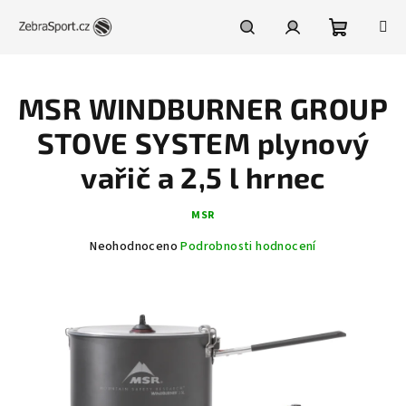
Přejít
na
obsah
Nákupní
Hledat
Přihlášení
MSR WINDBURNER GROUP
košík
STOVE SYSTEM plynový
vařič a 2,5 l hrnec
MSR
Průměrné
Neohodnoceno
Podrobnosti hodnocení
hodnocení
produktu
je
0,0
z
5
hvězdiček.