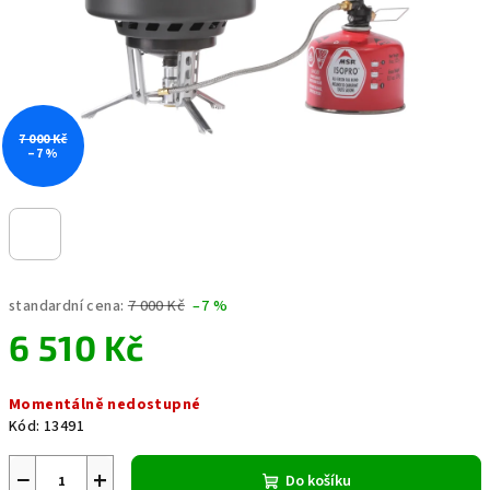
7 000 Kč
–7 %
standardní cena:
7 000 Kč
–7 %
6 510 Kč
Měrná
Momentálně nedostupné
cena:
Kód:
13491
−
+
Do košíku