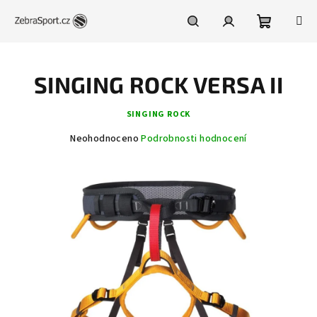
Přejít
na
obsah
Nákupní
Hledat
Přihlášení
SINGING ROCK VERSA II
košík
SINGING ROCK
Průměrné
Neohodnoceno
Podrobnosti hodnocení
hodnocení
produktu
je
0,0
z
5
hvězdiček.