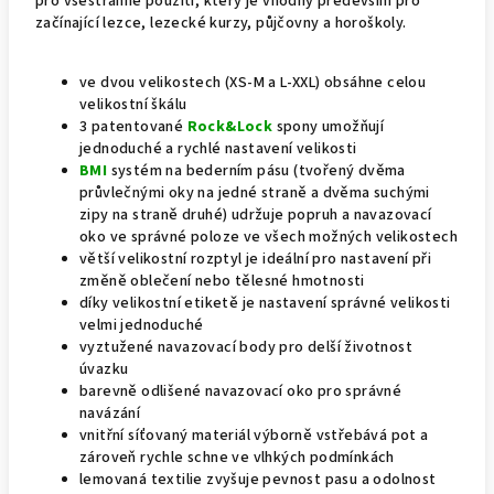
pro všestranné použití, který je vhodný především pro
začínající lezce, lezecké kurzy, půjčovny a horoškoly.
ve dvou velikostech (XS-M a L-XXL) obsáhne celou
velikostní škálu
3 patentované
Rock&Lock
spony umožňují
jednoduché a rychlé nastavení velikosti
BMI
systém na bederním pásu (tvořený dvěma
průvlečnými oky na jedné straně a dvěma suchými
zipy na straně druhé) udržuje popruh a navazovací
oko ve správné poloze ve všech možných velikostech
větší velikostní rozptyl je ideální pro nastavení při
změně oblečení nebo tělesné hmotnosti
díky velikostní etiketě je nastavení správné velikosti
velmi jednoduché
vyztužené navazovací body pro delší životnost
úvazku
barevně odlišené navazovací oko pro správné
navázání
vnitřní síťovaný materiál výborně vstřebává pot a
zároveň rychle schne ve vlhkých podmínkách
lemovaná textilie zvyšuje pevnost pasu a odolnost