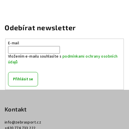
Odebírat newsletter
E-mail
Vložením e-mailu souhlasíte s
podmínkami ochrany osobních
údajů
Přihlásit se
Z
á
p
Kontakt
a
info
@
zebrasport.cz
t
+420 774 733 222