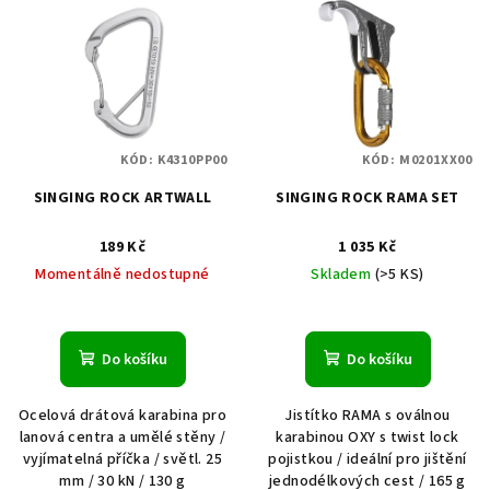
KÓD:
K4310PP00
KÓD:
M0201XX00
SINGING ROCK ARTWALL
SINGING ROCK RAMA SET
189 Kč
1 035 Kč
Momentálně nedostupné
Skladem
(>5 KS)
Do košíku
Do košíku
Ocelová drátová karabina pro
Jistítko RAMA s oválnou
lanová centra a umělé stěny /
karabinou OXY s twist lock
vyjímatelná příčka / světl. 25
pojistkou / ideální pro jištění
mm / 30 kN / 130 g
jednodélkových cest / 165 g