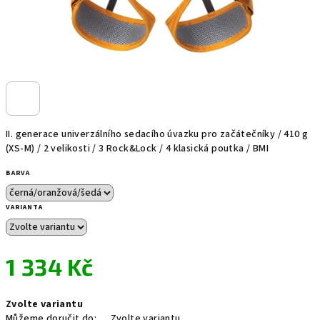
II. generace univerzálního sedacího úvazku pro začátečníky / 410 g
(XS-M) / 2 velikosti / 3 Rock&Lock / 4 klasická poutka / BMI
BARVA
VARIANTA
1 334 Kč
Měrná
Zvolte variantu
cena:
Můžeme doručit do:
Zvolte variantu