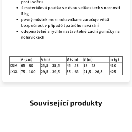
proti oděru
4 materiálová poutka ve dvou velikostech s nosností
5 kg
pevný můstek mezi nohavičkami zaručuje větší
bezpečnost v případě špatného navázání
odepínatelné a rychle nastavitelné zadní gumičky na
nohavičkách
A (cm)
A (in)
B (cm)
B (in)
m (g)
XSM
65 - 90
25,5 - 35,5
45 - 58
18 - 23
410
LXXL
75 - 100
29,5 - 39,5
55 - 68
21,5 - 26,5
425
Související produkty