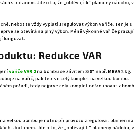
čkách s butanem. Jde o to, že „oblévají-li“ plameny nádobu, v
ně, neboť se vždy vyplatí zregulovat výkon vařiče. Ten je u v
eprve se otevírá na plný výkon. Méně výkonné vařiče pracují 
í fungovat.
oduktu: Redukce VAR
jení
vařiče VAR 2
na bombu se závitem 3/8“ např.
MEVA
2 kg.
oubuje na vařič, pak teprve celý komplet na velkou bombu.
ačném pořadí, tedy nejprve celý komplet odšroubovat z bomb
2 na velkou bombu je nutno při provozu zregulovat plamen na
čkách s butanem. Jde o to, že „oblévají-li“ plameny nádobu, v