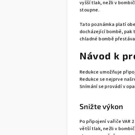
vyšší tlak, nežli v bombi
stoupne.
Tato poznámka platí obec
docházející bombě, pak t
chladné bombě přestávaj
Návod k pr
Redukce umožňuje připo
Redukce se nejprve našr
Snímání se provádí v op
Snižte výkon
Po připojení vařiče VAR 
větší tlak, nežli v bombi