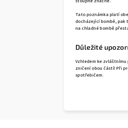
stoupne značně.
Tato poznámka platí obec
docházející bombě, pak t
na chladné bombě přestá
Důležité upozor
Vzhledem ke zvláštnímu p
zničení obou částí! Při
spotřebičem.