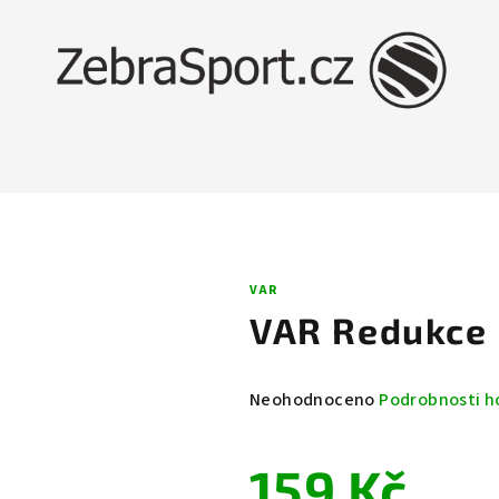
VAR
VAR Redukce
Průměrné
Neohodnoceno
Podrobnosti h
hodnocení
produktu
159 Kč
je