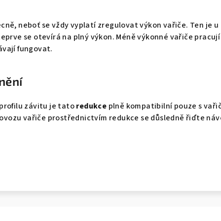
ně, neboť se vždy vyplatí zregulovat výkon vařiče. Ten je u t
eprve se otevírá na plný výkon. Méně výkonné vařiče pracují 
vají fungovat.
nění
rofilu závitu je tato
redukce
plně kompatibilní pouze s vař
 provozu vařiče prostřednictvím redukce se důsledně řiďte n