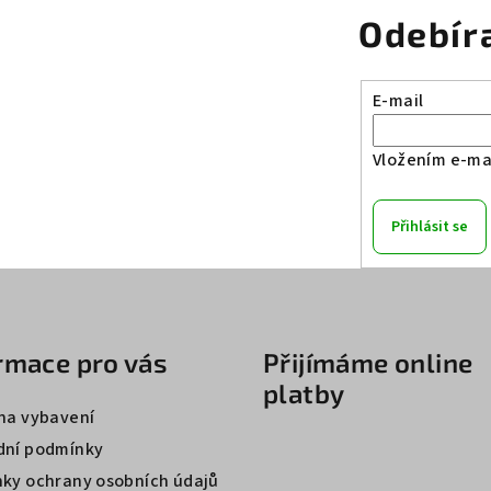
Odebír
E-mail
Vložením e-mai
Přihlásit se
rmace pro vás
Přijímáme online
platby
na vybavení
ní podmínky
ky ochrany osobních údajů