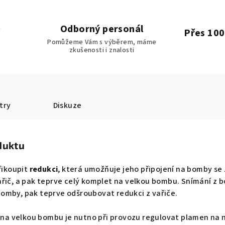
Odborný personál
Přes 100
Pomůžeme Vám s výběrem, máme
zkušenosti i znalosti
try
Diskuze
duktu
řikoupit
redukci
, která umožňuje jeho připojení na bomby se 
řič, a pak teprve celý komplet na velkou bombu. Snímání z 
omby, pak teprve odšroubovat redukci z vařiče.
2
na velkou bombu je nutno při provozu regulovat plamen na n