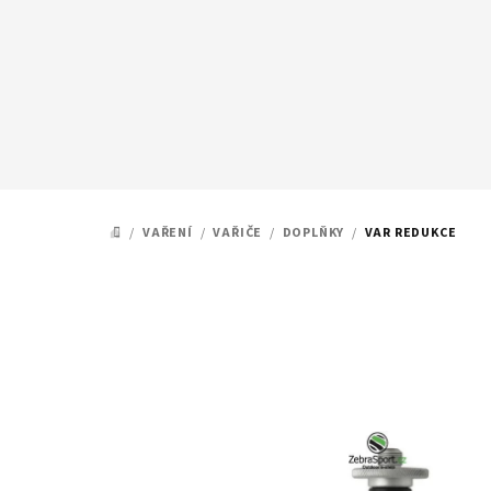
Přejít
na
obsah
/
VAŘENÍ
/
VAŘIČE
/
DOPLŇKY
/
VAR REDUKCE
DOMŮ