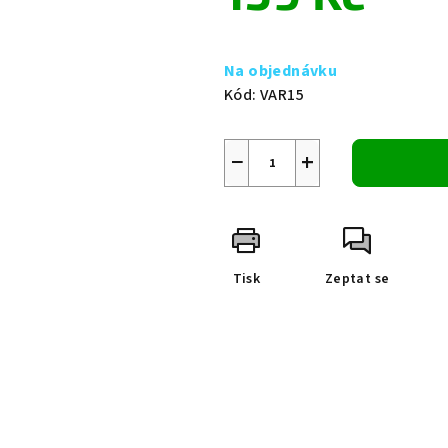
0,0
z
Měrná
5
cena:
Na objednávku
hvězdiček.
Kód:
VAR15
−
+
Tisk
Zeptat se