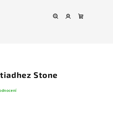
Hledat
Přihlášení
Nákupní
košík
tiadhez Stone
odnocení