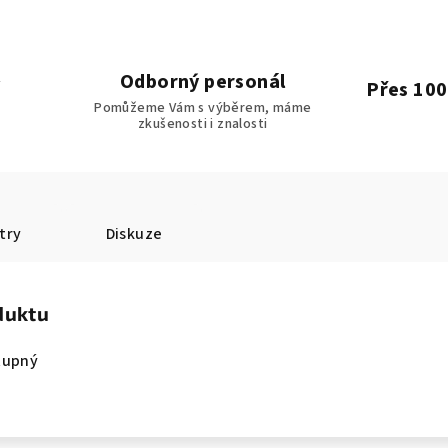
Odborný personál
Přes 100
Pomůžeme Vám s výběrem, máme
zkušenosti i znalosti
try
Diskuze
duktu
tupný