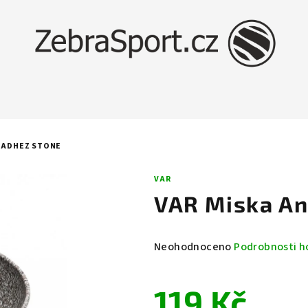
IADHEZ STONE
VAR
VAR Miska An
Průměrné
Neohodnoceno
Podrobnosti h
hodnocení
produktu
119 Kč
je