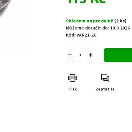
0,0
z
Měrná
5
cena:
Skladem na prodejně
(2 ks)
hvězdiček.
Můžeme doručit do:
10.8.2026
Kód:
VAR21-26
−
+
Tisk
Zeptat se