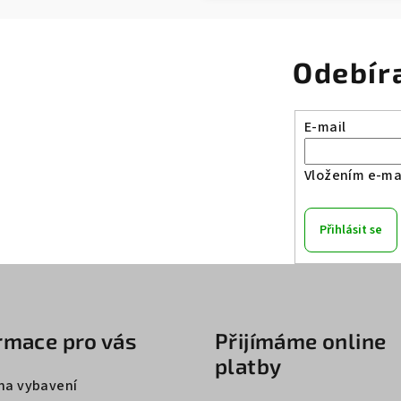
Odebír
E-mail
Vložením e-mai
Přihlásit se
rmace pro vás
Přijímáme online
platby
na vybavení