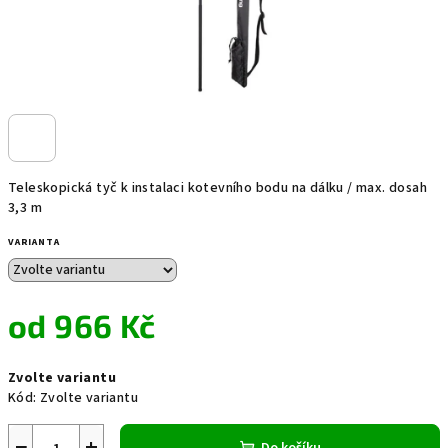
Teleskopická tyč k instalaci kotevního bodu na dálku / max. dosah
3,3 m
VARIANTA
od
966 Kč
Měrná
Zvolte variantu
cena:
Kód:
Zvolte variantu
−
+