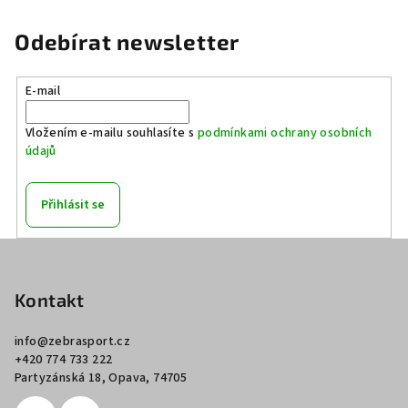
Odebírat newsletter
E-mail
Vložením e-mailu souhlasíte s
podmínkami ochrany osobních
údajů
Přihlásit se
Z
á
p
Kontakt
a
info
@
zebrasport.cz
t
+420 774 733 222
í
Partyzánská 18, Opava, 74705