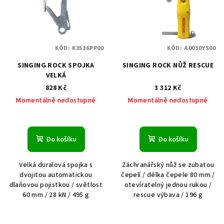
KÓD:
K3536PP00
KÓD:
A0030YS00
SINGING ROCK SPOJKA
SINGING ROCK NŮŽ RESCUE
VELKÁ
828 Kč
3 312 Kč
Momentálně nedostupné
Momentálně nedostupné
Do košíku
Do košíku
Velká duralová spojka s
Záchranářský nůž se zubatou
dvojitou automatickou
čepelí / délka čepele 80 mm /
dlaňovou pojistkou / světlost
otevíratelný jednou rukou /
60 mm / 28 kN / 495 g
rescue výbava / 196 g