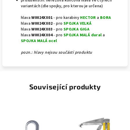
příslušenství: nerezová koncová hlava ve čtyřech
variantách (dle spojky, pro kterou je určena)
hlava
W0024XX01
- pro
karabiny
HECTOR
a
BORA
hlava
W0024XX02
- pro
SPOJKA VELKÁ
hlava
W0024XX03
- pro
SPOJKA GIGA
hlava
W0024XX04
- pro
SPOJKA MALÁ dural
a
SPOJKA MALÁ ocel
pozn.: hlavy nejsou součástí produktu
Související produkty