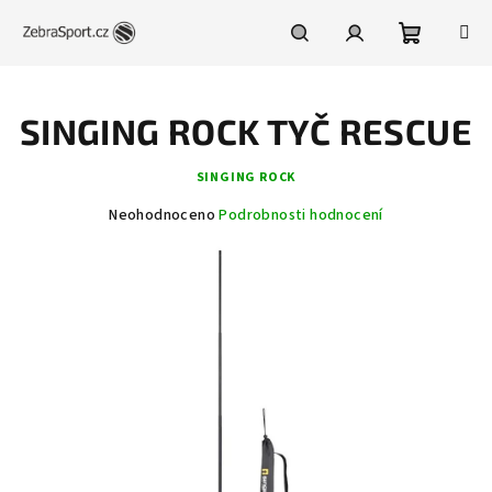
Přejít
na
obsah
Nákupní
Hledat
Přihlášení
SINGING ROCK TYČ RESCUE
košík
SINGING ROCK
Průměrné
Neohodnoceno
Podrobnosti hodnocení
hodnocení
produktu
je
0,0
z
5
hvězdiček.