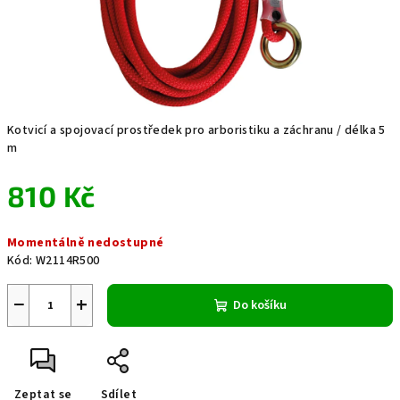
Kotvicí a spojovací prostředek pro arboristiku a záchranu / délka 5
m
810 Kč
Měrná
Momentálně nedostupné
cena:
Kód:
W2114R500
−
+
Do košíku
Zeptat se
Sdílet