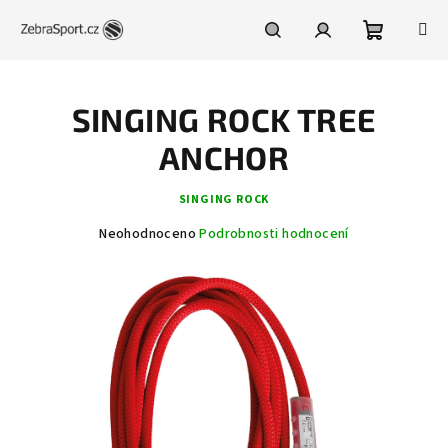
Přejít
na
obsah
Nákupní
Hledat
Přihlášení
SINGING ROCK TREE
košík
ANCHOR
SINGING ROCK
Průměrné
Neohodnoceno
Podrobnosti hodnocení
hodnocení
produktu
je
0,0
z
5
hvězdiček.