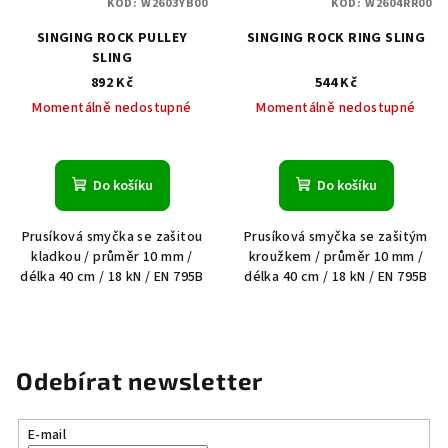
KÓD:
W2603YB00
KÓD:
W2604RR00
SINGING ROCK PULLEY
SINGING ROCK RING SLING
SLING
892 Kč
544 Kč
Momentálně nedostupné
Momentálně nedostupné
Do košíku
Do košíku
Prusíková smyčka se zašitou
Prusíková smyčka se zašitým
kladkou / průměr 10 mm /
kroužkem / průměr 10 mm /
délka 40 cm / 18 kN / EN 795B
délka 40 cm / 18 kN / EN 795B
Odebírat newsletter
E-mail