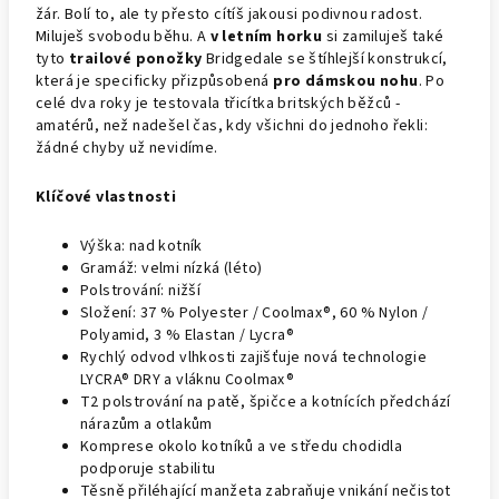
žár. Bolí to, ale ty přesto cítíš jakousi podivnou radost.
Miluješ svobodu běhu. A
v letním horku
si zamiluješ také
tyto
trailové ponožky
Bridgedale se štíhlejší konstrukcí,
která je specificky přizpůsobená
pro dámskou nohu
. Po
celé dva roky je testovala třicítka britských běžců -
amatérů, než nadešel čas, kdy všichni do jednoho řekli:
žádné chyby už nevidíme.
Klíčové vlastnosti
Výška: nad kotník
Gramáž: velmi nízká (léto)
Polstrování: nižší
Složení: 37 % Polyester / Coolmax®, 60 % Nylon /
Polyamid, 3 % Elastan / Lycra®
Rychlý odvod vlhkosti zajišťuje nová technologie
LYCRA® DRY a vláknu Coolmax®
T2 polstrování na patě, špičce a kotnících předchází
nárazům a otlakům
Komprese okolo kotníků a ve středu chodidla
podporuje stabilitu
Těsně přiléhající manžeta zabraňuje vnikání nečistot