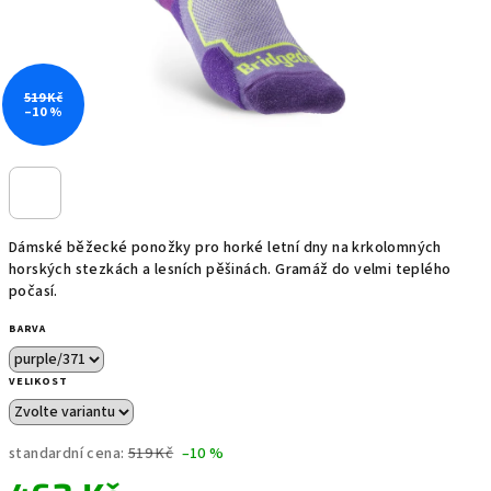
519 Kč
–10 %
Dámské běžecké ponožky pro horké letní dny na krkolomných
horských stezkách a lesních pěšinách. Gramáž do velmi teplého
počasí.
BARVA
VELIKOST
standardní cena:
519 Kč
–10 %