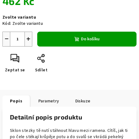
462 Kč
Měrná
Zvolte variantu
cena:
Kód:
Zvolte variantu
−
+
Do košíku
Zeptat se
Sdílet
Popis
Parametry
Diskuze
Detailní popis produktu
Sklon stezky tě nutí stáhnout hlavu mezi ramena. Cítíš, jak ti
po čele stékají krůpěje potu a do svalů se vkrádá pekelný