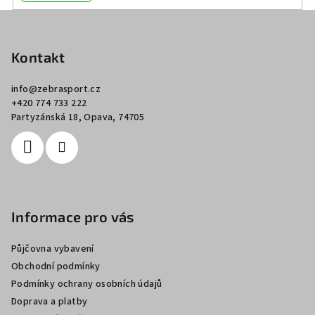
Z
á
p
Kontakt
a
info
@
zebrasport.cz
t
+420 774 733 222
í
Partyzánská 18, Opava, 74705
Informace pro vás
Půjčovna vybavení
Obchodní podmínky
Podmínky ochrany osobních údajů
Doprava a platby