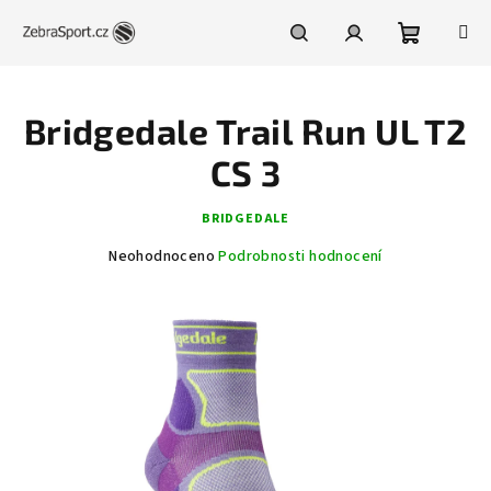
Přejít
na
obsah
Nákupní
Hledat
Přihlášení
Bridgedale Trail Run UL T2
košík
CS 3
BRIDGEDALE
Průměrné
Neohodnoceno
Podrobnosti hodnocení
hodnocení
produktu
je
0,0
z
5
hvězdiček.