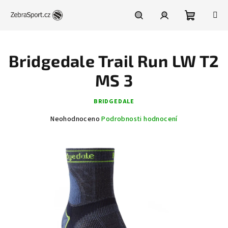
Přejít
na
obsah
Nákupní
Hledat
Přihlášení
Bridgedale Trail Run LW T2
košík
MS 3
BRIDGEDALE
Průměrné
Neohodnoceno
Podrobnosti hodnocení
hodnocení
produktu
je
0,0
z
5
hvězdiček.