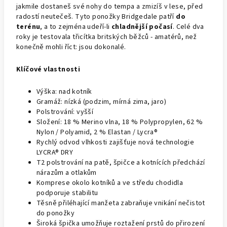
jakmile dostaneš své nohy do tempa a zmizíš v lese, před
radostí neutečeš. Tyto ponožky Bridgedale patří
do
terénu
, a to zejména udeří-li
chladnější počasí
. Celé dva
roky je testovala třicítka britských běžců - amatérů, než
konečně mohli říct: jsou dokonalé.
Klíčové vlastnosti
Výška: nad kotník
Gramáž: nízká (podzim, mírná zima, jaro)
Polstrování: vyšší
Složení: 18 % Merino vlna, 18 % Polypropylen, 62 %
Nylon / Polyamid, 2 % Elastan / Lycra®
Rychlý odvod vlhkosti zajišťuje nová technologie
LYCRA® DRY
T2 polstrování na patě, špičce a kotnících předchází
nárazům a otlakům
Komprese okolo kotníků a ve středu chodidla
podporuje stabilitu
Těsně přiléhající manžeta zabraňuje vnikání nečistot
do ponožky
Široká špička umožňuje roztažení prstů do přirození