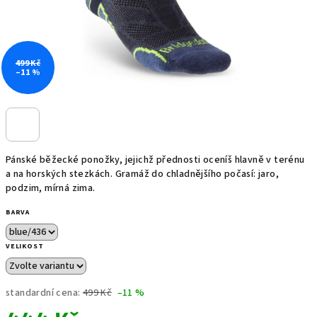
499 Kč
–11 %
Pánské běžecké ponožky, jejichž přednosti oceníš hlavně v terénu
a na horských stezkách. Gramáž do chladnějšího počasí: jaro,
podzim, mírná zima.
BARVA
VELIKOST
standardní cena:
499 Kč
–11 %