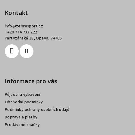
á
p
Kontakt
a
info
@
zebrasport.cz
t
+420 774 733 222
í
Partyzánská 18, Opava, 74705
Informace pro vás
Půjčovna vybavení
Obchodní podmínky
Podmínky ochrany osobních údajů
Doprava a platby
Prodávané značky