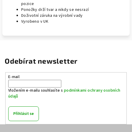
pozice
Ponožky drží tvar a nikdy se nesrazí
Doživotní záruka na výrobní vady
Vyrobeno v UK
Odebírat newsletter
E-mail
Vložením e-mailu souhlasíte s
podmínkami ochrany osobních
údajů
Přihlásit se
Z