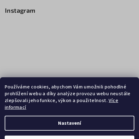
Instagram
Používáme cookies, abychom Vám umožnili pohodlné
prohlížení webu a díky analýze provozu webu neustále
zlepšovali jeho funkce, výkon a použitelnost.
Více
informací
Sledovat na Instagramu
Nastavení
Copyright 2026
Zebrasport
. Všechna práva vyhrazena.