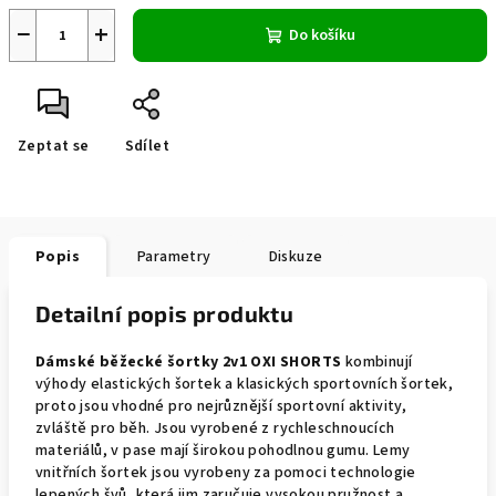
−
+
Do košíku
Zeptat se
Sdílet
Popis
Parametry
Diskuze
Detailní popis produktu
Dámské běžecké šortky 2v1 OXI SHORTS
kombinují
výhody elastických šortek a klasických sportovních šortek,
proto jsou vhodné pro nejrůznější sportovní aktivity,
zvláště pro běh.
Jsou vyrobené z rychleschnoucích
materiálů, v pase mají širokou pohodlnou gumu. Lemy
vnitřních šortek jsou vyrobeny za pomoci technologie
lepených švů, která jim zaručuje vysokou pružnost a