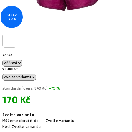
849 Kč
–79 %
BARVA
VELIKOST
standardní cena:
849 Kč
–79 %
170 Kč
Měrná
Zvolte variantu
cena:
Můžeme doručit do:
Zvolte variantu
Kód:
Zvolte variantu