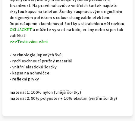
trvanlivost. Na pravé nohavičce vnitřních šortek najdete
skrytou kapsu na telefon. Šortky zaujmou svým originálním
designovým potiskem s colour changeable efektem.
Doporučujeme zkombinovat šortky s ultralehkou větrovkou
OXI JACKET
a můžete vyrazit na kolo, in-liny nebo si jen tak
zaběhat.
>>>
Testováno vámi
-
technologie lepených švů
- rychleschnoucí pružný materiál
- vnitřní elastické šortky
- kapsa na nohavičce
- reflexní prvky
materiál 1: 100% nylon (vnější šortky)
materiál 2: 90% polyester + 10% elastan (vnitřní šortky)