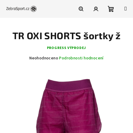
Přejít
na
obsah
Nákupní
Hledat
Přihlášení
TR OXI SHORTS šortky ž
košík
PROGRESS VÝPRODEJ
Průměrné
Neohodnoceno
Podrobnosti hodnocení
hodnocení
produktu
je
0,0
z
5
hvězdiček.