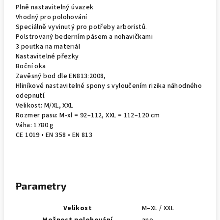
Plně nastavitelný úvazek
Vhodný pro polohování
Speciálně vyvinutý pro potřeby arboristů.
Polstrovaný bederním pásem a nohavičkami
3 poutka na materiál
Nastavitelné přezky
Boční oka
Zavěsný bod dle EN813:2008,
Hliníkové nastavitelné spony s vyloučením rizika náhodného
odepnutí.
Velikost: M/XL, XXL
Rozmer pasu: M-xl = 92–112, XXL = 112–120 cm
Váha: 1780 g
CE 1019 • EN 358 • EN 813
Parametry
Velikost
M–XL / XXL