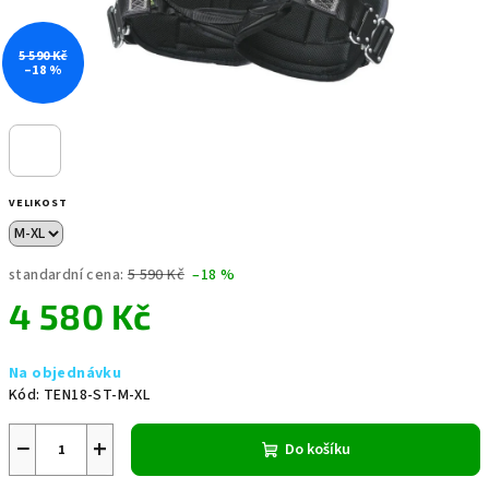
5 590 Kč
–18 %
VELIKOST
standardní cena:
5 590 Kč
–18 %
4 580 Kč
Měrná
Na objednávku
cena:
Kód:
TEN18-ST-M-XL
−
+
Do košíku