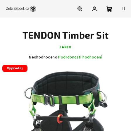
Přejít
na
obsah
Nákupní
Hledat
Přihlášení
TENDON Timber Sit
košík
LANEX
Průměrné
Neohodnoceno
Podrobnosti hodnocení
hodnocení
Výprodej
produktu
je
0,0
z
5
hvězdiček.