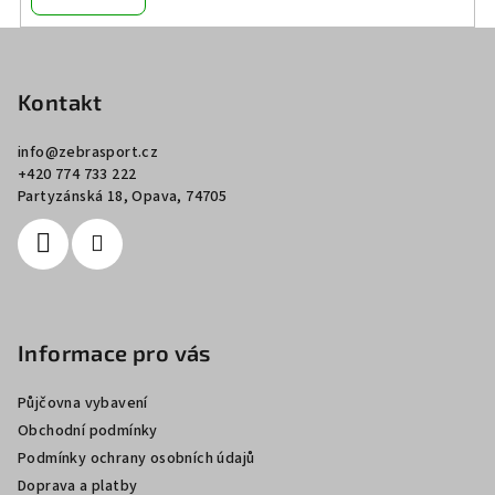
Z
á
p
Kontakt
a
info
@
zebrasport.cz
t
+420 774 733 222
í
Partyzánská 18, Opava, 74705
Informace pro vás
Půjčovna vybavení
Obchodní podmínky
Podmínky ochrany osobních údajů
Doprava a platby