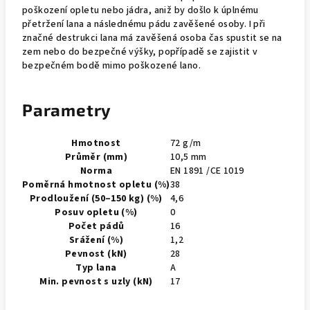
poškození opletu nebo jádra, aniž by došlo k úplnému
přetržení lana a následnému pádu zavěšené osoby. I při
značné destrukci lana má zavěšená osoba čas spustit se na
zem nebo do bezpečné výšky, popřípadě se zajistit v
bezpečném bodě mimo poškozené lano.
Parametry
Hmotnost
72 g/m
Průměr (mm)
10,5 mm
Norma
EN 1891 /CE 1019
Poměrná hmotnost opletu (%)
38
Prodloužení (50–150 kg) (%)
4,6
Posuv opletu (%)
0
Počet pádů
16
Srážení (%)
1,2
Pevnost (kN)
28
Typ lana
A
Min. pevnost s uzly (kN)
17