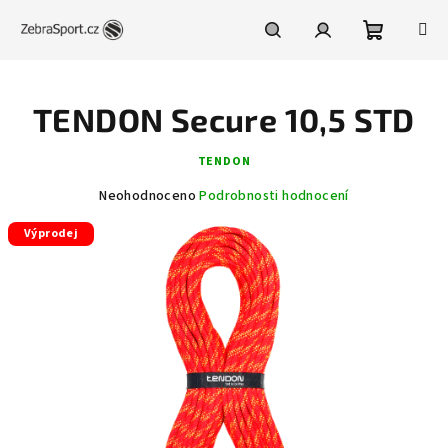
Přejít
na
obsah
Nákupní
Hledat
Přihlášení
TENDON Secure 10,5 STD
košík
TENDON
Průměrné
Neohodnoceno
Podrobnosti hodnocení
hodnocení
Výprodej
produktu
je
0,0
z
5
hvězdiček.