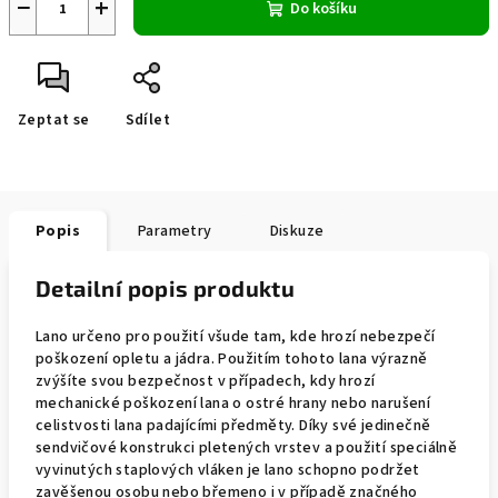
−
+
Do košíku
Zeptat se
Sdílet
Popis
Parametry
Diskuze
Detailní popis produktu
Lano určeno pro použití všude tam, kde hrozí nebezpečí
poškození opletu a jádra. Použitím tohoto lana výrazně
zvýšíte svou bezpečnost v případech, kdy hrozí
mechanické poškození lana o ostré hrany nebo narušení
celistvosti lana padajícími předměty. Díky své jedinečně
sendvičové konstrukci pletených vrstev a použití speciálně
vyvinutých staplových vláken je lano schopno podržet
zavěšenou osobu nebo břemeno i v případě značného