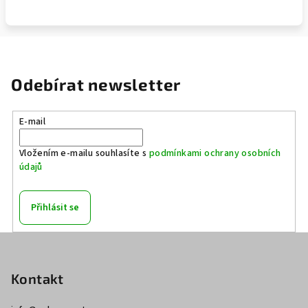
Odebírat newsletter
E-mail
Vložením e-mailu souhlasíte s
podmínkami ochrany osobních
údajů
Přihlásit se
Z
á
p
Kontakt
a