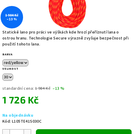
1 984 Kč
–13 %
Statické lano pro práci ve výškách kde hrozí přeříznutí lana o
ostrou hranu. Technologie Secure výrazně zvyšuje bezpečnost při
použití tohoto lana.
BARVA
VELIKOST
standardní cena:
1 984 Kč
–13 %
1 726 Kč
Měrná
Na objednávku
cena:
Kód:
L105TE41S030C