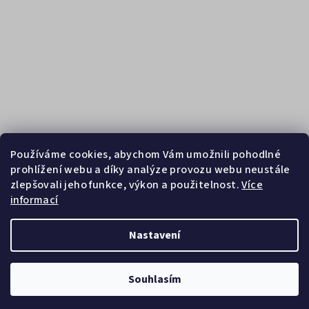
Používáme cookies, abychom Vám umožnili pohodlné
prohlížení webu a díky analýze provozu webu neustále
zlepšovali jeho funkce, výkon a použitelnost.
Více
informací
Sledovat na Instagramu
Nastavení
Copyright 2026
Zebrasport
. Všechna práva vyhrazena.
Souhlasím
Vytvořil Shoptet