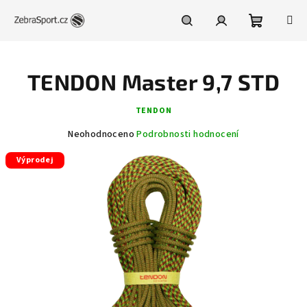
Přejít
na
obsah
Nákupní
Hledat
Přihlášení
TENDON Master 9,7 STD
košík
TENDON
Průměrné
Neohodnoceno
Podrobnosti hodnocení
hodnocení
Výprodej
produktu
je
0,0
z
5
hvězdiček.