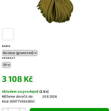
BARVA
VELIKOST
3 108 Kč
Měrná
Skladem na prodejně
(1 ks)
cena:
Můžeme doručit do:
10.8.2026
Kód:
D097TV45S050C