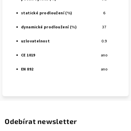
statické prodloužení (%)
6
dynamické prodloužení (%)
37
uzlovatelnost
0.9
CE 1019
ano
EN 892
ano
Odebírat newsletter