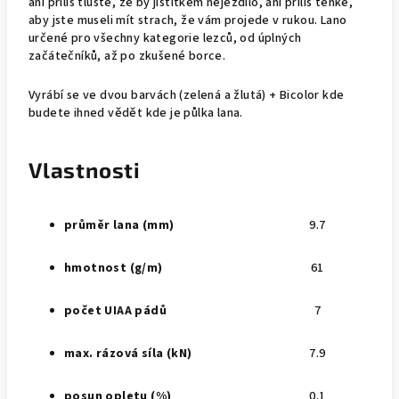
ani příliš tlusté, že by jistítkem nejezdilo, ani příliš tenké,
aby jste museli mít strach, že vám projede v rukou. Lano
určené pro všechny kategorie lezců, od úplných
začátečníků, až po zkušené borce.
Vyrábí se ve dvou barvách (zelená a žlutá) + Bicolor kde
budete ihned vědět kde je půlka lana.
Vlastnosti
průměr lana (mm)
9.7
hmotnost (g/m)
61
počet UIAA pádů
7
max. rázová síla (kN)
7.9
posun opletu (%)
0.1