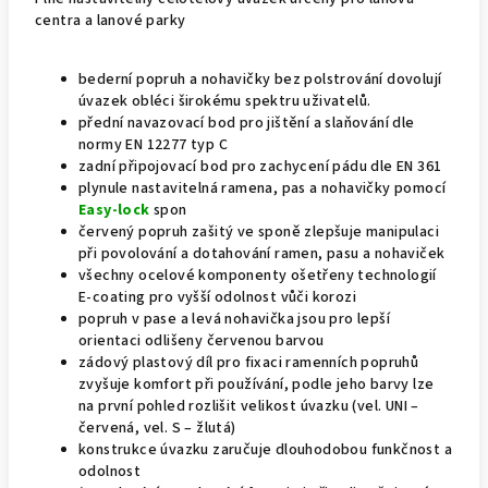
centra a lanové parky
bederní popruh a nohavičky bez polstrování dovolují
úvazek obléci širokému spektru uživatelů.
přední navazovací bod pro jištění a slaňování dle
normy EN 12277 typ C
zadní připojovací bod pro zachycení pádu dle EN 361
plynule nastavitelná ramena, pas a nohavičky pomocí
Easy-lock
spon
červený popruh zašitý ve sponě zlepšuje manipulaci
při povolování a dotahování ramen, pasu a nohaviček
všechny ocelové komponenty ošetřeny technologií
E-coating pro vyšší odolnost vůči korozi
popruh v pase a levá nohavička jsou pro lepší
orientaci odlišeny červenou barvou
zádový plastový díl pro fixaci ramenních popruhů
zvyšuje komfort při používání, podle jeho barvy lze
na první pohled rozlišit velikost úvazku (vel. UNI –
červená, vel. S – žlutá)
konstrukce úvazku zaručuje dlouhodobou funkčnost a
odolnost