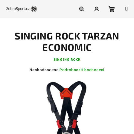
Přejít
na
obsah
Nákupní
Hledat
Přihlášení
SINGING ROCK TARZAN
košík
ECONOMIC
SINGING ROCK
Průměrné
Neohodnoceno
Podrobnosti hodnocení
hodnocení
produktu
je
0,0
z
5
hvězdiček.