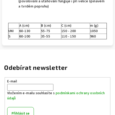
(povolování a utahování funguje i při velice špinavém
a tvrdém popruhu)
A (cm)
B (cm)
C (cm)
m (g)
UNI
60-130
55-75
150 - 200
1050
S
60-100
35-55
110 - 150
960
Odebírat newsletter
E-mail
Vložením e-mailu souhlasíte s
podmínkami ochrany osobních
údajů
Přihlásit se