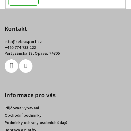
Z
á
p
Kontakt
a
info
@
zebrasport.cz
t
+420 774 733 222
í
Partyzánská 18, Opava, 74705
Informace pro vás
Půjčovna vybavení
Obchodní podmínky
Podmínky ochrany osobních údajů
Doprava a platby