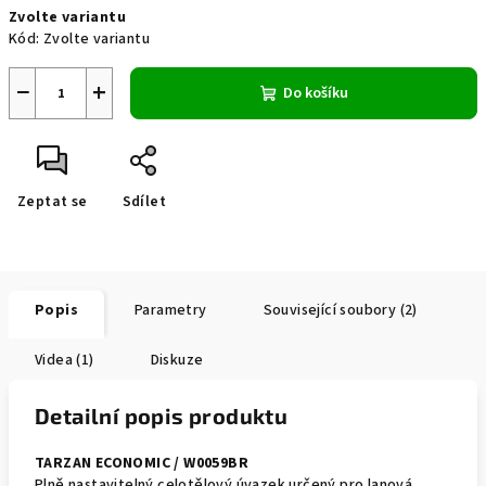
Zvolte variantu
cena:
Kód:
Zvolte variantu
−
+
Do košíku
Zeptat se
Sdílet
Popis
Parametry
Související soubory (2)
Videa (1)
Diskuze
Detailní popis produktu
TARZAN ECONOMIC / W0059BR
Plně nastavitelný celotělový úvazek určený pro lanová