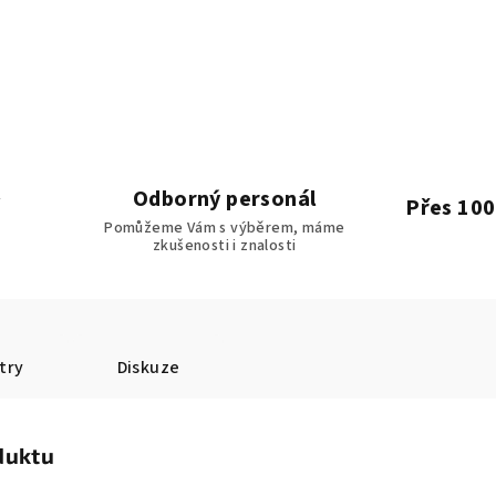
Odborný personál
Přes 100
Pomůžeme Vám s výběrem, máme
zkušenosti i znalosti
try
Diskuze
duktu