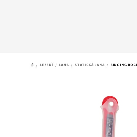
Přejít
na
obsah
/
LEZENÍ
/
LANA
/
STATICKÁ LANA
/
SINGING ROC
DOMŮ