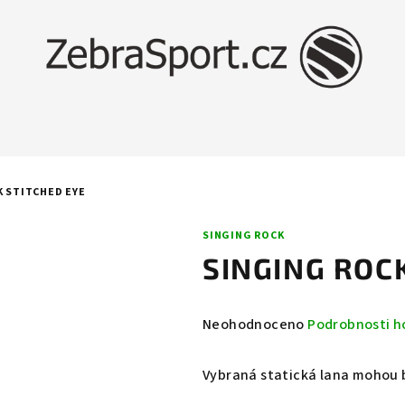
K STITCHED EYE
SINGING ROCK
SINGING ROC
Průměrné
Neohodnoceno
Podrobnosti h
hodnocení
produktu
Vybraná statická lana mohou 
je