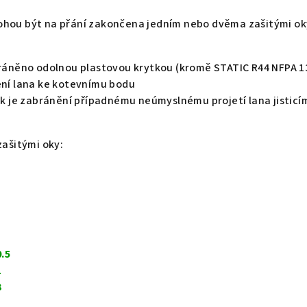
ohou být na přání zakončena jedním nebo dvěma zašitými ok
chráněno odolnou plastovou krytkou (kromě STATIC R44 NFPA 1
ení lana ke kotevnímu bodu
h ok je zabránění případnému neúmyslnému projetí lana jisti
zašitými oky:
.5
1
3