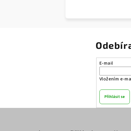
Odebír
E-mail
Vložením e-mai
Přihlásit se