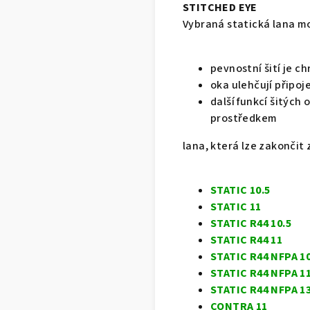
STITCHED EYE
Vybraná statická lana m
pevnostní šití je 
oka ulehčují připoj
další funkcí šitýc
prostředkem
lana, která lze zakončit 
STATIC 10.5
STATIC 11
STATIC R44 10.5
STATIC R44 11
STATIC R44 NFPA 10
STATIC R44 NFPA 1
STATIC R44 NFPA 1
CONTRA 11