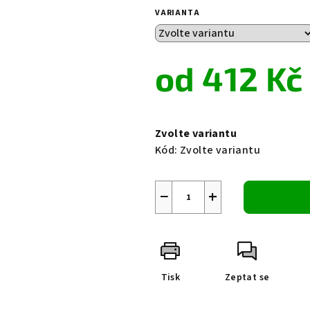
0,0
VARIANTA
z
5
hvězdiček.
od
412 Kč
Měrná
cena:
Zvolte variantu
Kód:
Zvolte variantu
−
+
Tisk
Zeptat se