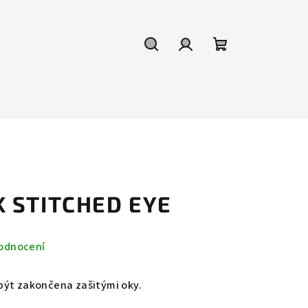
Hledat
Přihlášení
Nákupní
košík
K STITCHED EYE
odnocení
být zakončena zašitými oky.