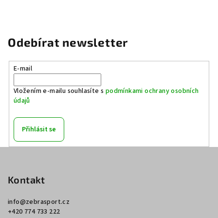
Odebírat newsletter
E-mail
Vložením e-mailu souhlasíte s
podmínkami ochrany osobních
údajů
Přihlásit se
Z
á
p
Kontakt
a
info
@
zebrasport.cz
t
+420 774 733 222