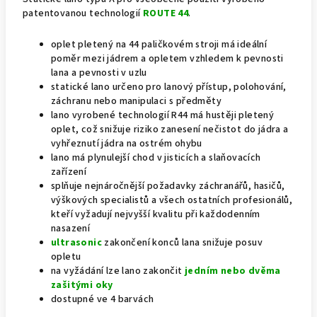
patentovanou technologií
ROUTE 44
.
oplet pletený na 44 paličkovém stroji má ideální
poměr mezi jádrem a opletem vzhledem k pevnosti
lana a pevnosti v uzlu
statické lano určeno pro lanový přístup, polohování,
záchranu nebo manipulaci s předměty
lano vyrobené technologií R44 má hustěji pletený
oplet, což snižuje riziko zanesení nečistot do jádra a
vyhřeznutí jádra na ostrém ohybu
lano má plynulejší chod v jisticích a slaňovacích
zařízení
splňuje nejnáročnější požadavky záchranářů, hasičů,
výškových specialistů a všech ostatních profesionálů,
kteří vyžadují nejvyšší kvalitu při každodenním
nasazení
ultrasonic
zakončení konců lana snižuje posuv
opletu
na vyžádání lze lano zakončit
jedním nebo dvěma
zašitými oky
dostupné ve 4 barvách