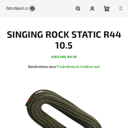
Přejít
na
obsah
Nákupní
Hledat
Přihlášení
SINGING ROCK STATIC R44
košík
10.5
SINGING ROCK
Průměrné
Neohodnoceno
Podrobnosti hodnocení
hodnocení
produktu
je
0,0
z
5
hvězdiček.