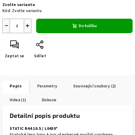
Zvolte variantu
cena:
Kód:
Zvolte variantu
−
+
Do košíku
Zeptat se
Sdílet
Popis
Parametry
Související soubory (2)
Videa (1)
Diskuze
Detailní popis produktu
STATIC R44 10.5 / L0430*
Statické lano typu A pro všeobecné použití vyrobeno