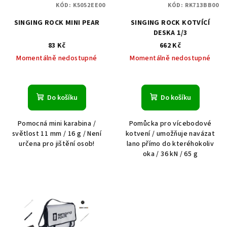
KÓD:
K5052EE00
KÓD:
RK713BB00
SINGING ROCK MINI PEAR
SINGING ROCK KOTVÍCÍ
DESKA 1/3
83 Kč
662 Kč
Momentálně nedostupné
Momentálně nedostupné
Do košíku
Do košíku
Pomocná mini karabina /
Pomůcka pro vícebodové
světlost 11 mm / 16 g / Není
kotvení / umožňuje navázat
určena pro jištění osob!
lano přímo do kteréhokoliv
oka / 36 kN / 65 g