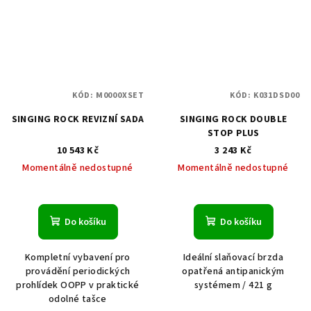
KÓD:
M0000XSET
KÓD:
K031DSD00
SINGING ROCK REVIZNÍ SADA
SINGING ROCK DOUBLE
STOP PLUS
10 543 Kč
3 243 Kč
Momentálně nedostupné
Momentálně nedostupné
Do košíku
Do košíku
Kompletní vybavení pro
Ideální slaňovací brzda
provádění periodických
opatřená antipanickým
prohlídek OOPP v praktické
systémem / 421 g
odolné tašce