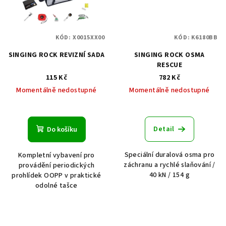
KÓD:
X0015XX00
KÓD:
K6180BB
SINGING ROCK REVIZNÍ SADA
SINGING ROCK OSMA
RESCUE
115 Kč
782 Kč
Momentálně nedostupné
Momentálně nedostupné
Detail
Do košíku
Speciální duralová osma pro
Kompletní vybavení pro
záchranu a rychlé slaňování /
provádění periodických
40 kN / 154 g
prohlídek OOPP v praktické
odolné tašce