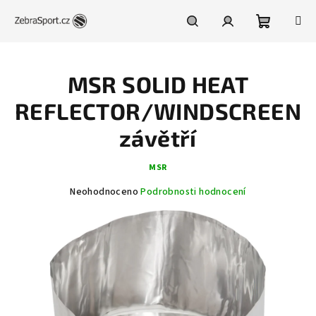
Přejít
na
obsah
Nákupní
Hledat
Přihlášení
MSR SOLID HEAT
košík
REFLECTOR/WINDSCREEN
závětří
MSR
Průměrné
Neohodnoceno
Podrobnosti hodnocení
hodnocení
produktu
je
0,0
z
5
hvězdiček.