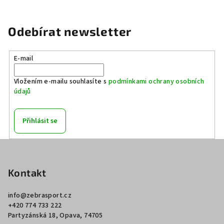
Odebírat newsletter
E-mail
Vložením e-mailu souhlasíte s
podmínkami ochrany osobních
údajů
Přihlásit se
Z
á
p
Kontakt
a
info
@
zebrasport.cz
t
+420 774 733 222
í
Partyzánská 18, Opava, 74705