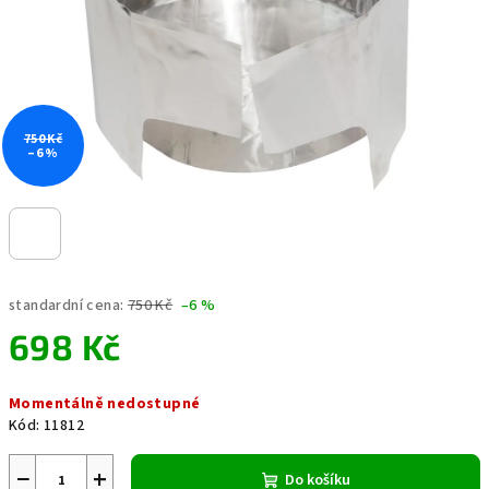
750 Kč
–6 %
standardní cena:
750 Kč
–6 %
698 Kč
Měrná
Momentálně nedostupné
cena:
Kód:
11812
−
+
Do košíku