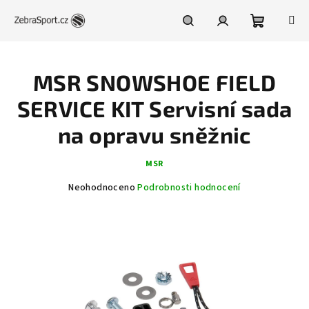
Přejít
na
obsah
Nákupní
Hledat
Přihlášení
MSR SNOWSHOE FIELD
košík
SERVICE KIT Servisní sada
na opravu sněžnic
MSR
Průměrné
Neohodnoceno
Podrobnosti hodnocení
hodnocení
produktu
je
0,0
z
5
hvězdiček.