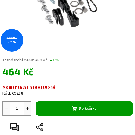
499 Kč
–7 %
standardní cena:
499 Kč
–7 %
464 Kč
Měrná
Momentálně nedostupné
cena:
Kód:
69238
−
+
Do košíku