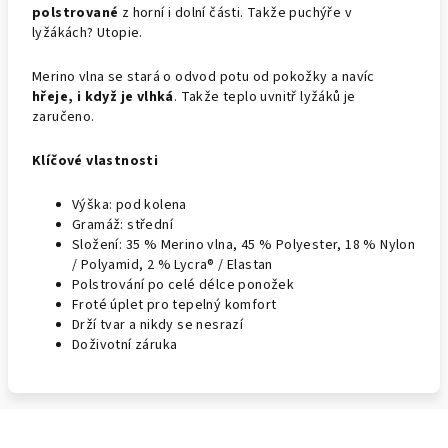
polstrované
z horní i dolní části. Takže puchýře v
lyžákách? Utopie.
Merino vlna se stará o odvod potu od pokožky a navíc
hřeje, i když je vlhká
. Takže teplo uvnitř lyžáků je
zaručeno.
Klíčové vlastnosti
Výška: pod kolena
Gramáž: střední
Složení: 35 % Merino vlna, 45 % Polyester, 18 % Nylon
/ Polyamid, 2 % Lycra® / Elastan
Polstrování po celé délce ponožek
Froté úplet pro tepelný komfort
Drží tvar a nikdy se nesrazí
Doživotní záruka