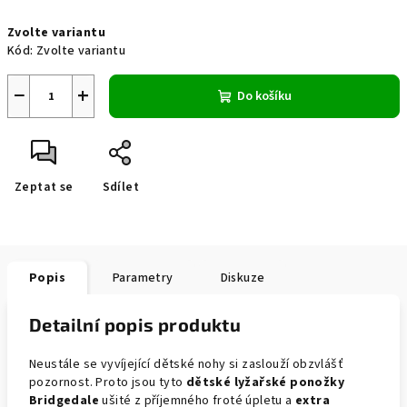
Měrná
Zvolte variantu
cena:
Kód:
Zvolte variantu
−
+
Do košíku
Zeptat se
Sdílet
Popis
Parametry
Diskuze
Detailní popis produktu
Neustále se vyvíjející dětské nohy si zaslouží obzvlášť
pozornost. Proto jsou tyto
dětské lyžařské ponožky
Bridgedale
ušité z příjemného froté úpletu a
extra