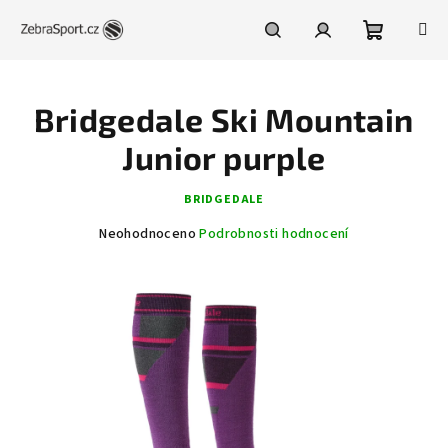
Přejít
na
obsah
Nákupní
Hledat
Přihlášení
Bridgedale Ski Mountain
košík
Junior purple
BRIDGEDALE
Průměrné
Neohodnoceno
Podrobnosti hodnocení
hodnocení
produktu
je
0,0
z
5
hvězdiček.