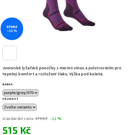
579 Kč
–11 %
Juniorské lyžařské ponožky s merino vlnou a polstrováním pro
tepelný komfort a rozložení tlaku. Výška pod kolena.
BARVA
VELIKOST
standardní cena:
579 Kč
–11 %
515 Kč