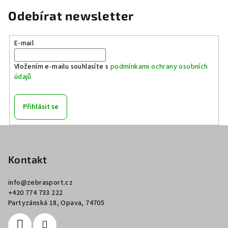
Odebírat newsletter
E-mail
Vložením e-mailu souhlasíte s
podmínkami ochrany osobních
údajů
Přihlásit se
Z
á
p
Kontakt
a
info
@
zebrasport.cz
t
+420 774 733 222
í
Partyzánská 18, Opava, 74705