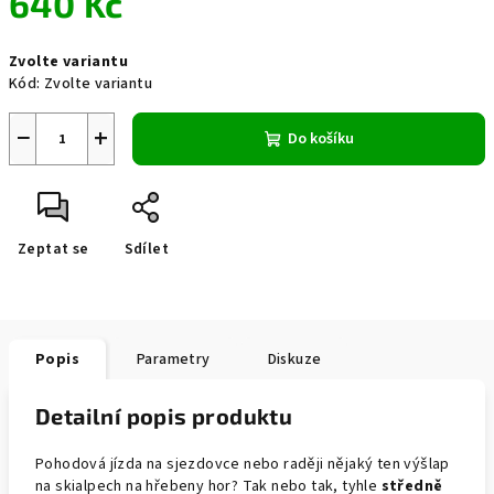
640 Kč
Měrná
Zvolte variantu
cena:
Kód:
Zvolte variantu
−
+
Do košíku
Zeptat se
Sdílet
Popis
Parametry
Diskuze
Detailní popis produktu
Pohodová jízda na sjezdovce nebo raději nějaký ten výšlap
na skialpech na hřebeny hor? Tak nebo tak, tyhle
středně