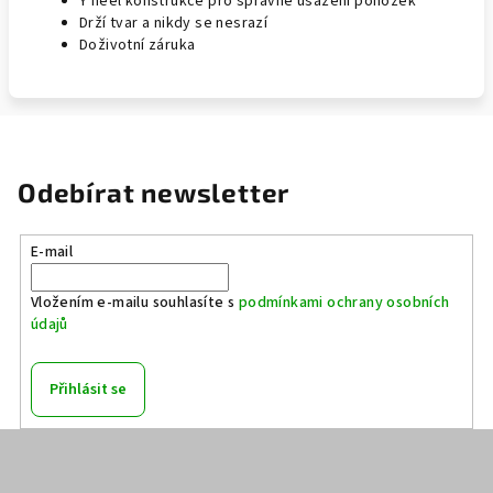
Y heel konstrukce pro správné usazení ponožek
Drží tvar a nikdy se nesrazí
Doživotní záruka
Odebírat newsletter
E-mail
Vložením e-mailu souhlasíte s
podmínkami ochrany osobních
údajů
Přihlásit se
Z
á