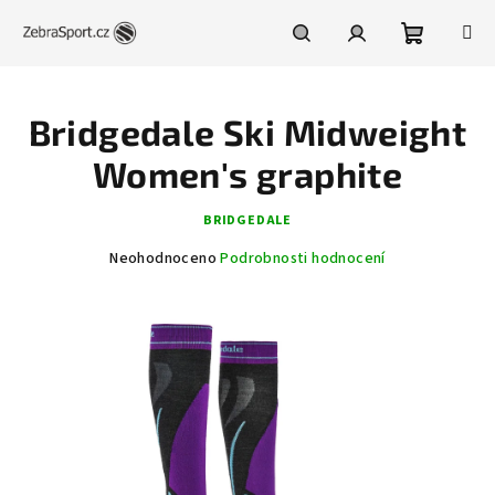
Přejít
na
obsah
Nákupní
Hledat
Přihlášení
Bridgedale Ski Midweight
košík
Women's graphite
BRIDGEDALE
Průměrné
Neohodnoceno
Podrobnosti hodnocení
hodnocení
produktu
je
0,0
z
5
hvězdiček.