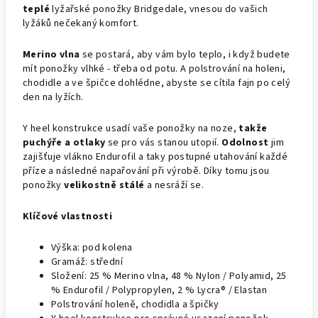
teplé
lyžařské ponožky Bridgedale, vnesou do vašich
lyžáků nečekaný komfort.
Merino vlna
se postará, aby vám bylo teplo, i když budete
mít ponožky vlhké - třeba od potu. A polstrování na holeni,
chodidle a ve špičce dohlédne, abyste se cítila fajn po celý
den na lyžích.
Y heel konstrukce usadí vaše ponožky na noze,
takže
puchýře a otlaky
se pro vás stanou utopií.
Odolnost
jim
zajišťuje vlákno Endurofil a taky postupné utahování každé
příze a následné napařování při výrobě. Díky tomu jsou
ponožky
velikostně stálé
a nesráží se.
Klíčové vlastnosti
Výška: pod kolena
Gramáž: střední
Složení: 25 % Merino vlna, 48 % Nylon / Polyamid, 25
% Endurofil / Polypropylen, 2 % Lycra® / Elastan
Polstrování holeně, chodidla a špičky