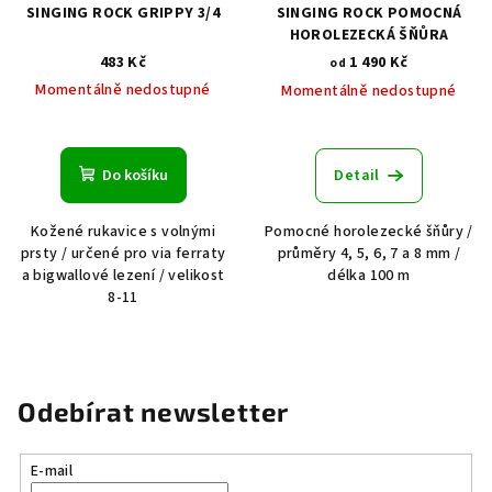
SINGING ROCK GRIPPY 3/4
SINGING ROCK POMOCNÁ
HOROLEZECKÁ ŠŇŮRA
483 Kč
1 490 Kč
od
Momentálně nedostupné
Momentálně nedostupné
Průměrné
hodnocení
produktu
Do košíku
Detail
je
5,0
Kožené rukavice s volnými
Pomocné horolezecké šňůry /
z
prsty / určené pro via ferraty
průměry 4, 5, 6, 7 a 8 mm /
5
a bigwallové lezení / velikost
délka 100 m
hvězdiček.
8-11
Odebírat newsletter
E-mail