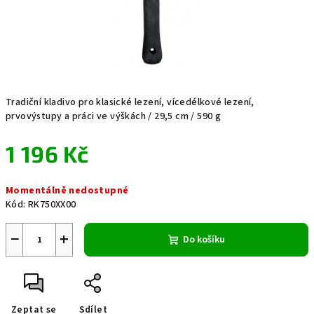
Tradiční kladivo pro klasické lezení, vícedélkové lezení,
prvovýstupy a práci ve výškách / 29,5 cm / 590 g
1 196 Kč
Měrná
Momentálně nedostupné
cena:
Kód:
RK750XX00
−
+
Do košíku
Zeptat se
Sdílet