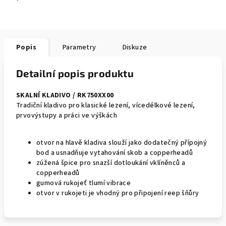
Popis
Parametry
Diskuze
Detailní popis produktu
SKALNÍ KLADIVO / RK750XX00
Tradiční kladivo pro klasické lezení, vícedélkové lezení,
prvovýstupy a práci ve výškách
otvor na hlavě kladiva slouží jako dodatečný přípojný
bod a usnadňuje vytahování skob a copperheadů
zúžená špice pro snazší dotloukání vklíněnců a
copperheadů
gumová rukojeť tlumí vibrace
otvor v rukojeti je vhodný pro připojení reep šňůry