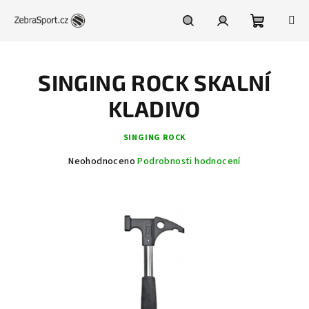
Přejít
na
obsah
Nákupní
Hledat
Přihlášení
SINGING ROCK SKALNÍ
košík
KLADIVO
SINGING ROCK
Průměrné
Neohodnoceno
Podrobnosti hodnocení
hodnocení
produktu
je
0,0
z
5
hvězdiček.