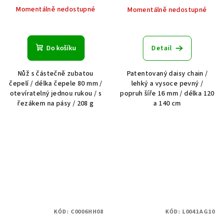
Momentálně nedostupné
Momentálně nedostupné
Do košíku
Detail
Nůž s částečně zubatou
Patentovaný daisy chain /
čepelí / délka čepele 80 mm /
lehký a vysoce pevný /
otevíratelný jednou rukou / s
popruh šíře 16 mm / délka 120
řezákem na pásy / 208 g
a 140 cm
KÓD:
C0006HH08
KÓD:
L0041AG10