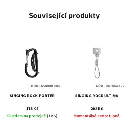
Související produkty
KÓD:
K9000BB03
KÓD:
RK706XX00
SINGING ROCK PORTER
SINGING ROCK ULTIMA
175 Kč
202 Kč
Skladem na prodejně
(3 KS)
Momentálně nedostupné