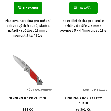
Do košíku
Do košíku
Plastová karabina pro nošení
Speciální skoba pro tenké
ledovcových šroubů, skob a
trhliny do šíře 2,5 mm /
nářadí / světlost 23 mm /
pevnost 5 kN / hmotnost 21 g
nosnost 5 kg / 32 g
KÓD:
A0050HH00
KÓD:
C2419X120
SINGING ROCK CULTER
SINGING ROCK SAFETY
CHAIN
981 Kč
391 Kč
od