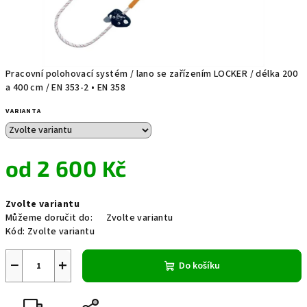
Pracovní polohovací systém / lano se zařízením LOCKER / délka 200
a 400 cm / EN 353-2 • EN 358
VARIANTA
od
2 600 Kč
Měrná
Zvolte variantu
cena:
Můžeme doručit do:
Zvolte variantu
Kód:
Zvolte variantu
−
+
Do košíku