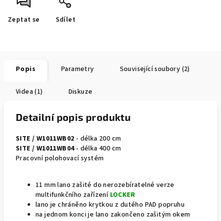
Zeptat se
Sdílet
Popis
Parametry
Související soubory (2)
Videa (1)
Diskuze
Detailní popis produktu
SITE / W1011WB02
- délka 200 cm
SITE
/ W1011WB04
- délka 400 cm
Pracovní polohovací systém
11 mm lano zašité do nerozebíratelné verze
multifunkčního zařízení
LOCKER
lano je chráněno krytkou z dutého PAD popruhu
na jednom konci je lano zakončeno zašitým okem