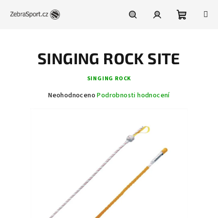
Přejít
na
obsah
Nákupní
Hledat
Přihlášení
SINGING ROCK SITE
košík
SINGING ROCK
Průměrné
Neohodnoceno
Podrobnosti hodnocení
hodnocení
produktu
je
0,0
z
5
hvězdiček.