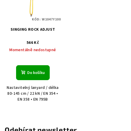
KÓD:
W1047Y100
SINGING ROCK ADJUST
566 Kč
Momentálně nedostupné
Do košíku
Nastavitelný lanyard / délka
80-145 cm / 22 kN / EN 354 •
EN 358 • EN 795B
Odebírat newsletter