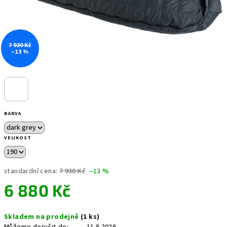
7 930 Kč
–13 %
BARVA
VELIKOST
standardní cena:
7 930 Kč
–13 %
6 880 Kč
Měrná
Skladem na prodejně
(1 ks)
cena: