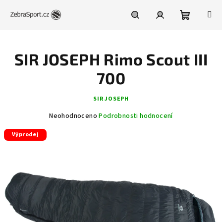
Přejít
na
obsah
Nákupní
Hledat
Přihlášení
SIR JOSEPH Rimo Scout III
košík
700
SIR JOSEPH
Průměrné
Neohodnoceno
Podrobnosti hodnocení
hodnocení
Výprodej
produktu
je
0,0
z
5
hvězdiček.