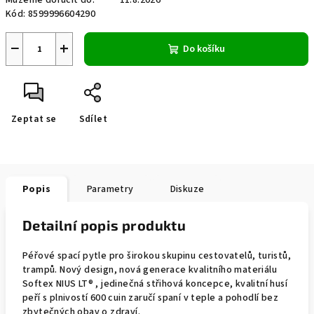
Můžeme doručit do:
11.8.2026
Kód:
8599996604290
−
+
Do košíku
Zeptat se
Sdílet
Popis
Parametry
Diskuze
Detailní popis produktu
Péřové spací pytle pro širokou skupinu cestovatelů, turistů,
trampů. Nový design, nová generace kvalitního materiálu
Softex NIUS LT® , jedinečná střihová koncepce, kvalitní husí
peří s plnivostí 600 cuin zaručí spaní v teple a pohodlí bez
zbytečných obav o zdraví.