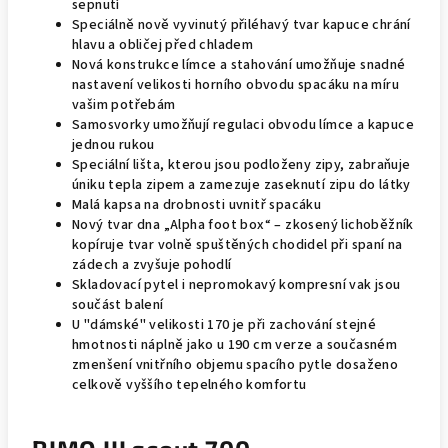
sepnutí
Speciálně nově vyvinutý přiléhavý tvar kapuce chrání
hlavu a obličej před chladem
Nová konstrukce límce a stahování umožňuje snadné
nastavení velikosti horního obvodu spacáku na míru
vašim potřebám
Samosvorky umožňují regulaci obvodu límce a kapuce
jednou rukou
Speciální lišta, kterou jsou podloženy zipy, zabraňuje
úniku tepla zipem a zamezuje zaseknutí zipu do látky
Malá kapsa na drobnosti uvnitř spacáku
Nový tvar dna „Alpha foot box“ – zkosený lichoběžník
kopíruje tvar volně spuštěných chodidel při spaní na
zádech a zvyšuje pohodlí
Skladovací pytel i nepromokavý kompresní vak jsou
součást balení
U "dámské" velikosti 170 je při zachování stejné
hmotnosti náplně jako u 190 cm verze a současném
zmenšení vnitřního objemu spacího pytle dosaženo
celkově vyššího tepelného komfortu