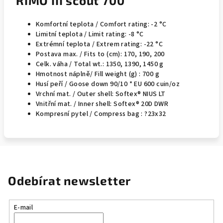
RIMO III scout 700
Komfortní teplota / Comfort rating: -2 °C
Limitní teplota / Limit rating: -8 °C
Extrémní teplota / Extrem rating: -22 °C
Postava max. / Fits to (cm): 170, 190, 200
Celk. váha / Total wt.: 1350, 1390, 1450 g
Hmotnost náplně/ Fill weight (g) : 700 g
Husí peří / Goose down 90/10 * EU 600 cuin/oz
Vrchní mat. / Outer shell: Softex® NIUS LT
Vnitřní mat. / Inner shell: Softex® 20D DWR
Kompresní pytel / Compress bag : ?23x32
Odebírat newsletter
E-mail