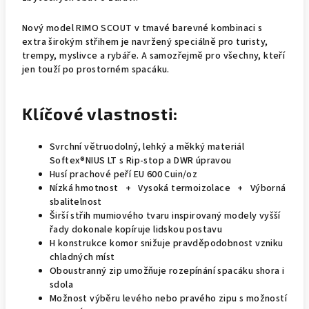
Nový model RIMO SCOUT v tmavé barevné kombinaci s
extra širokým střihem je navržený speciálně pro turisty,
trempy, myslivce a rybáře. A samozřejmě pro všechny, kteří
jen touží po prostorném spacáku.
Klíčové vlastnosti:
Svrchní větruodolný, lehký a měkký materiál
Softex®NIUS LT s Rip-stop a DWR úpravou
Husí prachové peří EU 600 Cuin/oz
Nízká hmotnost + Vysoká termoizolace + Výborná
sbalitelnost
Širší střih mumiového tvaru inspirovaný modely vyšší
řady dokonale kopíruje lidskou postavu
H konstrukce komor snižuje pravděpodobnost vzniku
chladných míst
Oboustranný zip umožňuje rozepínání spacáku shora i
sdola
Možnost výběru levého nebo pravého zipu s možností