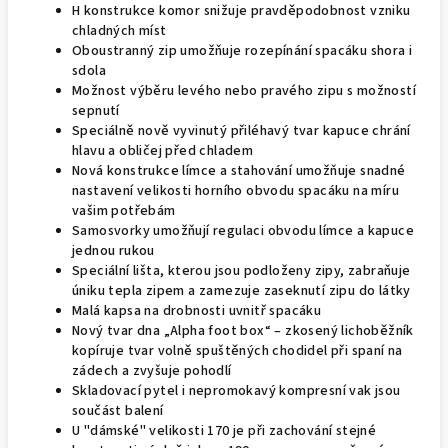
H konstrukce komor snižuje pravděpodobnost vzniku
chladných míst
Oboustranný zip umožňuje rozepínání spacáku shora i
sdola
Možnost výběru levého nebo pravého zipu s možností
sepnutí
Speciálně nově vyvinutý přiléhavý tvar kapuce chrání
hlavu a obličej před chladem
Nová konstrukce límce a stahování umožňuje snadné
nastavení velikosti horního obvodu spacáku na míru
vašim potřebám
Samosvorky umožňují regulaci obvodu límce a kapuce
jednou rukou
Speciální lišta, kterou jsou podloženy zipy, zabraňuje
úniku tepla zipem a zamezuje zaseknutí zipu do látky
Malá kapsa na drobnosti uvnitř spacáku
Nový tvar dna „Alpha foot box“ – zkosený lichoběžník
kopíruje tvar volně spuštěných chodidel při spaní na
zádech a zvyšuje pohodlí
Skladovací pytel i nepromokavý kompresní vak jsou
součást balení
U "dámské" velikosti 170 je při zachování stejné