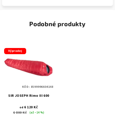
Podobné produkty
Výprodej
KÓD:
8599996604148
SIR JOSEPH Rimo III 600
6 120 Kč
od
6 800 Kč
(až –14 %)