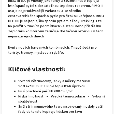
RIMO III 600 je vhodný jako lehký 3-sezonní nebo teplejší
letní spací pytel s dostatečnou tepelnou rezervou. RIMO III
850 je nejprodávanější variantou 3-sezónního
cestovatelského spacího pytle pro širokou veřejnost. RIMO
III 1000 je nejteplejším spacím pytlem z řady Trekking. Lze
ho použít v zimních podmínkách ve stanu nebo přístřešku.
Teplotním komfortem zaručuje dostačnou rezervu i v těch
nejmrazivějších dnech.
Nyní v nových barevných kombinacích. Tmavě šedá pro
turisty, trempy, myslivce a rybáře.
Klíčové vlastnosti:
Svrchní větruodolný, lehký a měkký materiál
Softex®NIUS LT s Rip-stop a DWR úpravou
Husí prachové peří EU 600 Cuin/oz
Nízká hmotnost + Vysoká termoizolace + Výborná
sbalitelnost
Širší střih mumiového tvaru inspirovaný modely vyšší
řady dokonale kopíruje lidskou postavu