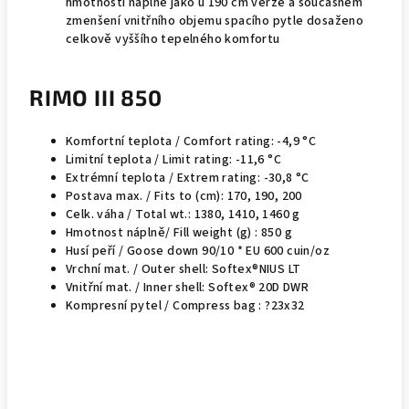
hmotnosti náplně jako u 190 cm verze a současném
zmenšení vnitřního objemu spacího pytle dosaženo
celkově vyššího tepelného komfortu
RIMO III 850
Komfortní teplota / Comfort rating: -4,9 °C
Limitní teplota / Limit rating: -11,6 °C
Extrémní teplota / Extrem rating: -30,8 °C
Postava max. / Fits to (cm): 170, 190, 200
Celk. váha / Total wt.: 1380, 1410, 1460 g
Hmotnost náplně/ Fill weight (g) : 850 g
Husí peří / Goose down 90/10 * EU 600 cuin/oz
Vrchní mat. / Outer shell: Softex®NIUS LT
Vnitřní mat. / Inner shell: Softex® 20D DWR
Kompresní pytel / Compress bag : ?23x32