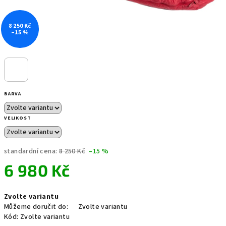
8 250 Kč
–15 %
BARVA
VELIKOST
standardní cena:
8 250 Kč
–15 %
6 980 Kč
Měrná
Zvolte variantu
cena:
Můžeme doručit do:
Zvolte variantu
Kód:
Zvolte variantu