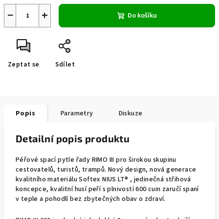
−
+
Do košíku
Zeptat se
Sdílet
Popis
Parametry
Diskuze
Detailní popis produktu
Péřové spací pytle řady RIMO III pro širokou skupinu
cestovatelů, turistů, trampů. Nový design, nová generace
kvalitního materiálu Softex NIUS LT® , jedinečná střihová
koncepce, kvalitní husí peří s plnivostí 600 cuin zaručí spaní
v teple a pohodlí bez zbytečných obav o zdraví.