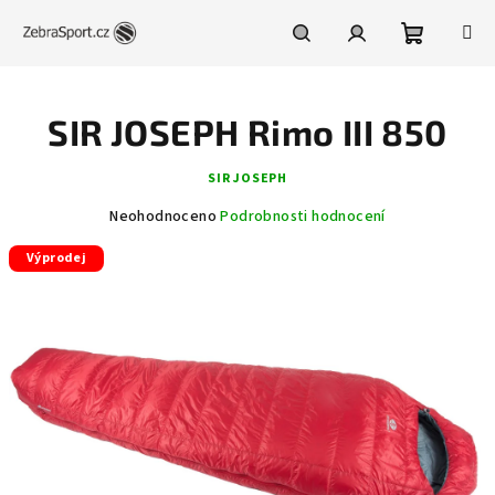
Přejít
na
obsah
Nákupní
Hledat
Přihlášení
SIR JOSEPH Rimo III 850
košík
SIR JOSEPH
Průměrné
Neohodnoceno
Podrobnosti hodnocení
hodnocení
Výprodej
produktu
je
0,0
z
5
hvězdiček.