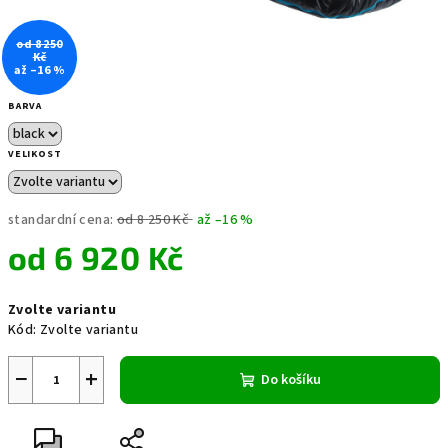
od 8 250
Kč
až –16 %
BARVA
VELIKOST
standardní cena:
od 8 250 Kč
až –16 %
od
6 920 Kč
Měrná
Zvolte variantu
cena:
Kód:
Zvolte variantu
−
+
Do košíku