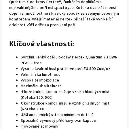
Quantum Y od firmy Pertex®, funkčním doplňkům a
nejkvalitnějšímu peří má spací pytel Koteka dvakrát menší
objem a hmotnost než klasický spacák se stejným tepelným
komfortem. Vnější materiál Pertex přináší také vynikající
odolnost vůči oděru a pronikání peří.
Klíčové vlastnosti:
Svrchní, lehký otěru odolný Pertex Quantum Y s DWR
PFAS – free
Vysoce kvalitní husí prachové peří EU 800 Cuin/oz
Velmi nízká hmotnost
Vysoká termoizolace
Maximální sbalitelnost
H konstrukce komor snižuje vznik chladných míst
(Koteka 850, 500)
X konstrukce komor snižuje vznik chladných míst
(Koteka 290)
Užší anatomický střih a minimum detailů
Speciálně vyvinutý přiléhavý tvar kapuce
Inovované stahování