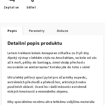
Zeptat se
Sdílet
Popis
Parametry
Diskuze
Detailní popis produktu
Letem trekkem kolem Annapuren stíhačka za čtyři dny.
Alpský výstup v lehkém stylu na Ama Dablam, na kole od vás
až k moři, pěšky do Santiaga, zimní skialp přechod s
nocováním ve winterraumu? Koteka jde do toho s vámi!
Ultra lehký péřový spací pytel pro účastníky expedic,
extrémních přechodů a přelezů hor, arktických nebo
pouštních oblastí. Ocení ho i další milovníci extrémně
nízkých hmotností a minimálního objemu.
Díky speciálnímu novému ultra lehkému vnějšímu materiálu