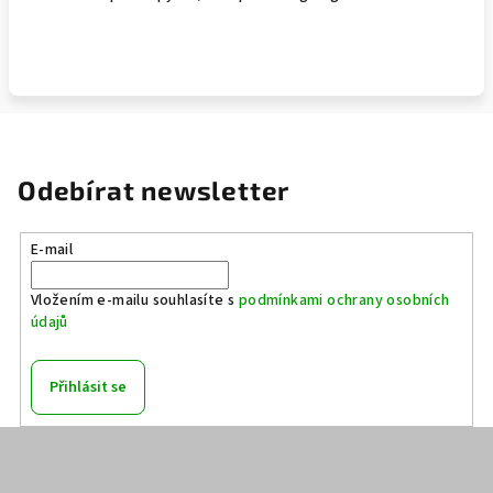
Odebírat newsletter
E-mail
Vložením e-mailu souhlasíte s
podmínkami ochrany osobních
údajů
Přihlásit se
Z
á