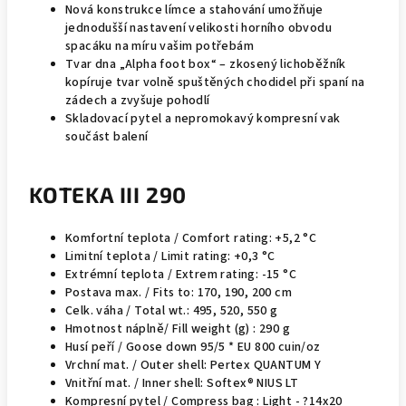
Nová konstrukce límce a stahování umožňuje
jednodušší nastavení velikosti horního obvodu
spacáku na míru vašim potřebám
Tvar dna „Alpha foot box“ – zkosený lichoběžník
kopíruje tvar volně spuštěných chodidel při spaní na
zádech a zvyšuje pohodlí
Skladovací pytel a nepromokavý kompresní vak
součást balení
KOTEKA III 290
Komfortní teplota / Comfort rating: +5,2 °C
Limitní teplota / Limit rating: +0,3 °C
Extrémní teplota / Extrem rating: -15 °C
Postava max. / Fits to: 170, 190, 200 cm
Celk. váha / Total wt.: 495, 520, 550 g
Hmotnost náplně/ Fill weight (g) : 290 g
Husí peří / Goose down 95/5 * EU 800 cuin/oz
Vrchní mat. / Outer shell: Pertex QUANTUM Y
Vnitřní mat. / Inner shell: Softex® NIUS LT
Kompresní pytel / Compress bag : Light - ?14x20