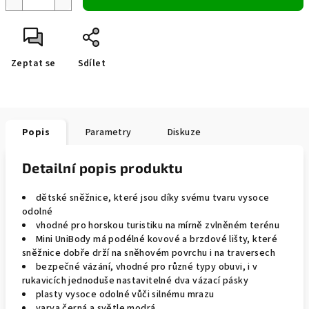
Zeptat se
Sdílet
Popis
Parametry
Diskuze
Detailní popis produktu
dětské sněžnice, které jsou díky svému tvaru vysoce
odolné
vhodné pro horskou turistiku na mírně zvlněném terénu
Mini UniBody má podélné kovové a brzdové lišty, které
sněžnice dobře drží na sněhovém povrchu i na traversech
bezpečné vázání, vhodné pro různé typy obuvi, i v
rukavicích jednoduše nastavitelné dva vázací pásky
plasty vysoce odolné vůči silnému mrazu
varva černá a světle modrá