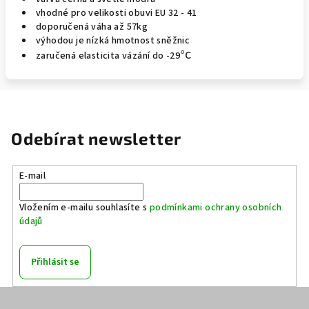
vhodné pro velikosti obuvi EU 32 - 41
doporučená váha až 57kg
výhodou je nízká hmotnost sněžnic
°
C
zaručená elasticita vázání do -29
Odebírat newsletter
E-mail
Vložením e-mailu souhlasíte s
podmínkami ochrany osobních
údajů
Přihlásit se
Z