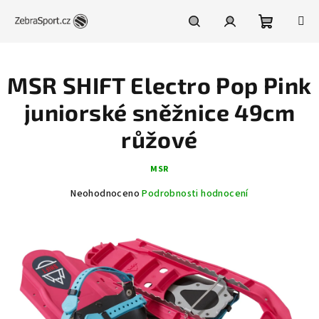
Přejít
na
obsah
Nákupní
Hledat
Přihlášení
MSR SHIFT Electro Pop Pink
košík
juniorské sněžnice 49cm
růžové
MSR
Průměrné
Neohodnoceno
Podrobnosti hodnocení
hodnocení
produktu
je
0,0
z
5
hvězdiček.