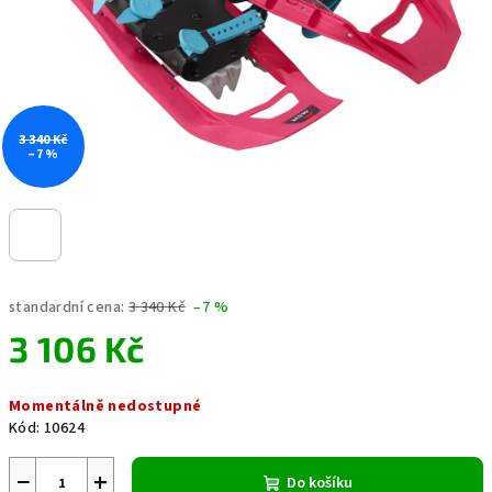
3 340 Kč
–7 %
standardní cena:
3 340 Kč
–7 %
3 106 Kč
Měrná
Momentálně nedostupné
cena:
Kód:
10624
−
+
Do košíku