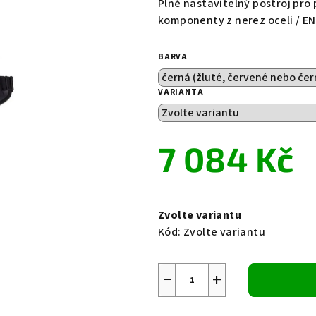
Plně nastavitelný postroj pro
je
komponenty z nerez oceli / EN 
0,0
z
BARVA
5
hvězdiček.
VARIANTA
7 084 Kč
Měrná
cena:
Zvolte variantu
Kód:
Zvolte variantu
−
+