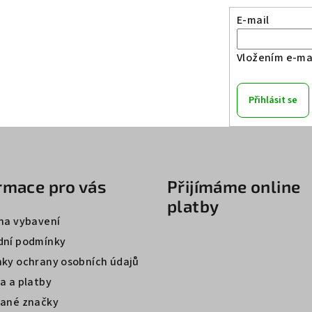
E-mail
Vložením e-mai
Přihlásit se
rmace pro vás
Přijímáme online
platby
na vybavení
ní podmínky
ky ochrany osobních údajů
a a platby
ané značky