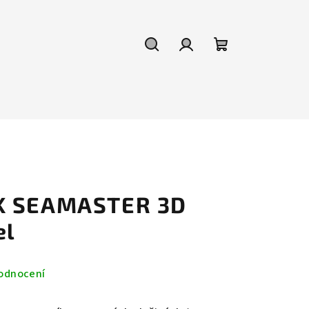
Hledat
Přihlášení
Nákupní
košík
K SEAMASTER 3D
el
odnocení