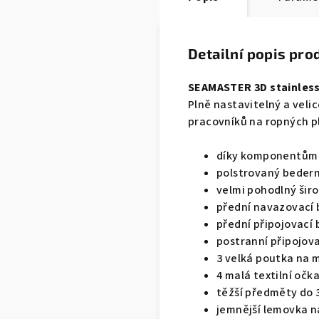
Detailní popis pro
SEAMASTER 3D stainless
Plně nastavitelný a veli
pracovníků na ropných pl
díky komponentům z 
polstrovaný bedern
velmi pohodlný širo
přední navazovací 
přední připojovací 
postranní připojov
3 velká poutka na m
4 malá textilní očk
těžší předměty do 
jemnější lemovka na