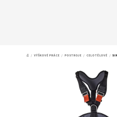
Přejít
na
obsah
/
VÝŠKOVÉ PRÁCE
/
POSTROJE
/
CELOTĚLOVÉ
/
SI
DOMŮ