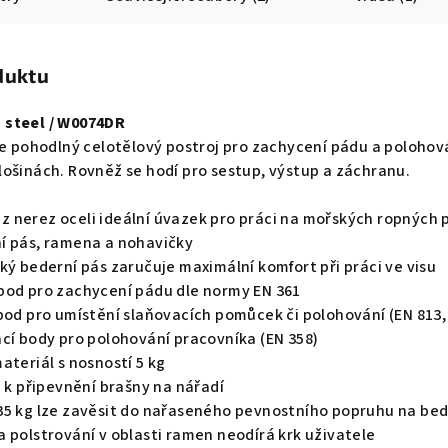
duktu
 steel / W0074DR
ce pohodlný celotělový postroj pro zachycení pádu a polohov
ošinách. Rovněž se hodí pro sestup, výstup a záchranu.
nerez oceli ideální úvazek pro práci na mořských ropných pl
í pás, ramena a nohavičky
ký bederní pás zaručuje maximální komfort při práci ve visu
bod pro zachycení pádu dle normy EN 361
bod pro umístění slaňovacích pomůcek či polohování (EN 813,
ací body pro polohování pracovníka (EN 358)
ateriál s nosností 5 kg
a k připevnění brašny na nářadí
35 kg lze zavěsit do nařaseného pevnostního popruhu na be
 polstrování v oblasti ramen neodírá krk uživatele