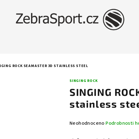
NGING ROCK SEAMASTER 3D STAINLESS STEEL
SINGING ROCK
SINGING ROC
stainless ste
Průměrné
Neohodnoceno
Podrobnosti h
hodnocení
produktu