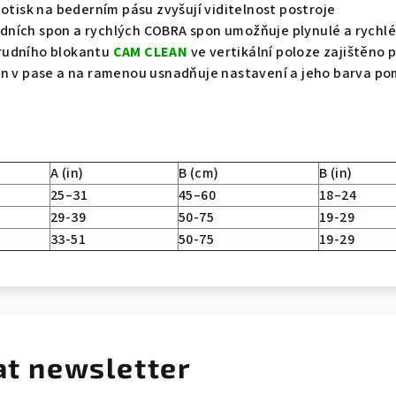
potisk na bederním pásu zvyšují viditelnost postroje
ních spon a rychlých COBRA spon umožňuje plynulé a rychlé
rudního blokantu
CAM CLEAN
ve vertikální poloze zajištěno
n v pase a na ramenou usnadňuje nastavení a jeho barva pomá
A (in)
B (cm)
B (in)
25–31
45–60
18–24
29-39
50-75
19-29
33-51
50-75
19-29
at newsletter