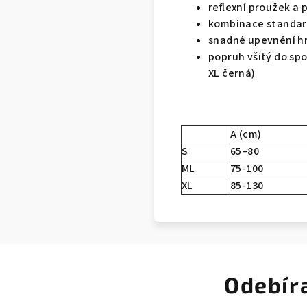
reflexní proužek a 
kombinace standard
snadné upevnění h
popruh všitý do spo
XL černá)
A (cm)
S
65–80
ML
75-100
XL
85-130
Odebír