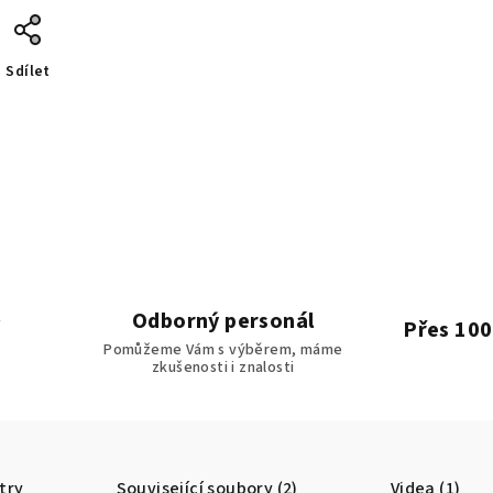
Sdílet
Odborný personál
Přes 100
Pomůžeme Vám s výběrem, máme
zkušenosti i znalosti
try
Související soubory (2)
Videa (1)