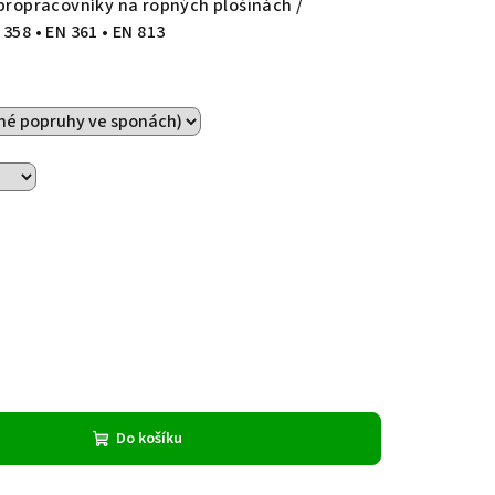
 propracovníky na ropných plošinách /
358 • EN 361 • EN 813
Do košíku