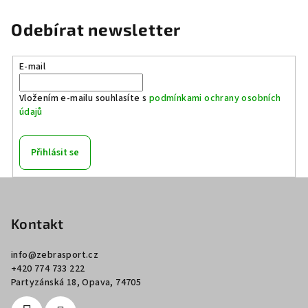
Odebírat newsletter
E-mail
Vložením e-mailu souhlasíte s
podmínkami ochrany osobních
údajů
Přihlásit se
Z
á
p
Kontakt
a
info
@
zebrasport.cz
t
+420 774 733 222
í
Partyzánská 18, Opava, 74705