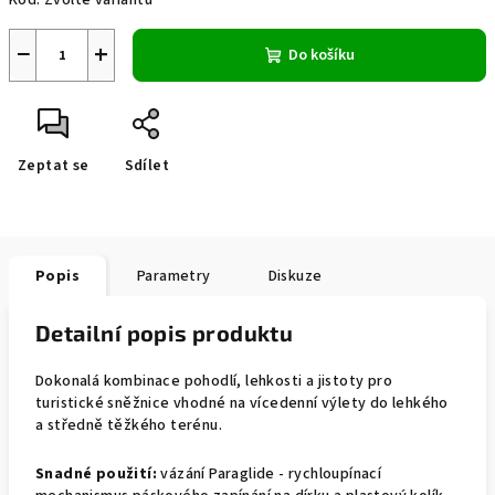
Kód:
Zvolte variantu
−
+
Do košíku
Zeptat se
Sdílet
Popis
Parametry
Diskuze
Detailní popis produktu
Dokonalá kombinace pohodlí, lehkosti a jistoty pro
turistické sněžnice vhodné na vícedenní výlety do lehkého
a středně těžkého terénu.
Snadné použití:
vázání Paraglide - rychloupínací