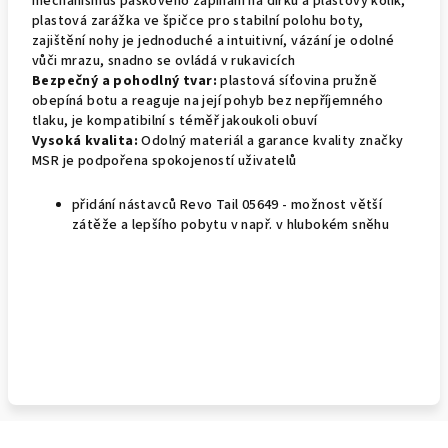
mechanismus páskového zapínání na dírku a plastový kolík,
plastová zarážka ve špičce pro stabilní polohu boty,
zajištění nohy je jednoduché a intuitivní, vázání je odolné
vůči mrazu, snadno se ovládá v rukavicích
Bezpečný a pohodlný tvar:
plastová síťovina pružně
obepíná botu a reaguje na její pohyb bez nepříjemného
tlaku, je kompatibilní s téměř jakoukoli obuví
Vysoká kvalita:
Odolný materiál a garance kvality značky
MSR je podpořena spokojeností uživatelů
přidání nástavců Revo Tail 05649 - možnost větší
zátěže a lepšího pobytu v např. v hlubokém sněhu