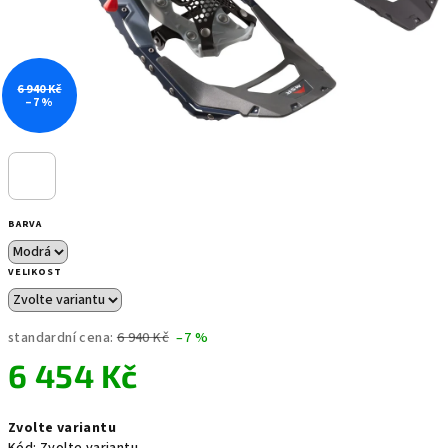
6 940 Kč
–7 %
BARVA
VELIKOST
standardní cena:
6 940 Kč
–7 %
6 454 Kč
Měrná
Zvolte variantu
cena: