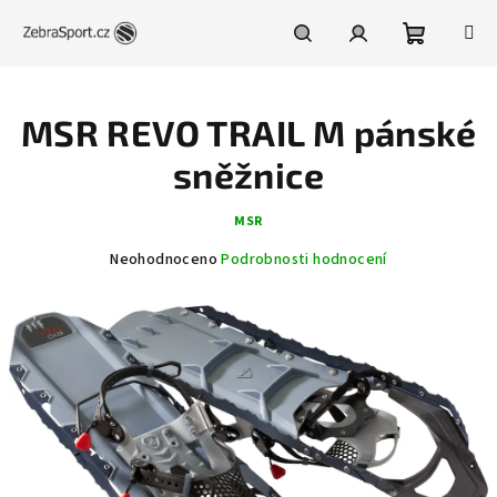
Přejít
na
obsah
Nákupní
Hledat
Přihlášení
MSR REVO TRAIL M pánské
košík
sněžnice
MSR
Průměrné
Neohodnoceno
Podrobnosti hodnocení
hodnocení
produktu
je
0,0
z
5
hvězdiček.