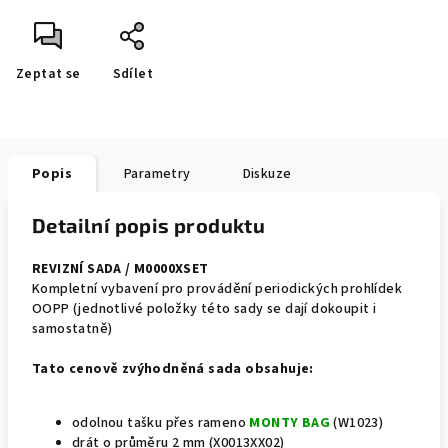
Zeptat se
Sdílet
Popis
Parametry
Diskuze
Detailní popis produktu
REVIZNÍ SADA / M0000XSET
Kompletní vybavení pro provádění periodických prohlídek
OOPP (jednotlivé položky této sady se dají dokoupit i
samostatně)
Tato cenově zvýhodněná sada obsahuje:
odolnou tašku přes rameno
MONTY BAG
(W1023)
drát o průměru 2 mm (X0013XX02)