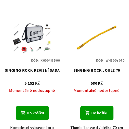
KÓD:
X0004GB00
KÓD:
W4100Y070
SINGING ROCK REVIZNÍ SADA
SINGING ROCK JOULE 70
5 152 Kč
580 Kč
Momentálně nedostupné
Momentálně nedostupné
Do košíku
Do košíku
Kompletní vybavení pro
Tlumící lanyard / délka 70 cm