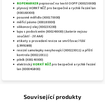
ROPEMARKER
popisovač na textil OOPP (X0015XX00)
plynový HORKÝ NŮŽ pro bezpečné a rychlé řezání lan
(X0016XX00)
posuvné měřidlo (X0017XX00)
měřící pásmo (X0018XX00)
silikonový olej (X0023X200)
lupu s podsvícením (X0024XX00) (
baterie nejsou
součástí - 3X AAA
)
etikety o provedení revize se smršťovací fólií
(L9991WB)
revizní samolepky nevyhovující (X0022XX11) a příští
kontrola (X0021XX11)
pilník (X0014XX00)
elektrický
HORKÝ NŮŽ
pro bezpečné a rychlé řezání
lan (X0004GB00)
Související produkty