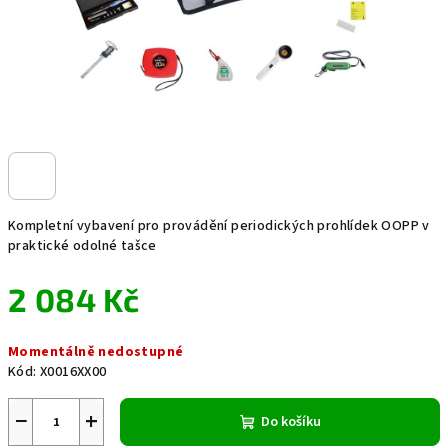
Kompletní vybavení pro provádění periodických prohlídek OOPP v
praktické odolné tašce
2 084 Kč
Měrná
Momentálně nedostupné
cena:
Kód:
X0016XX00
−
+
Do košíku