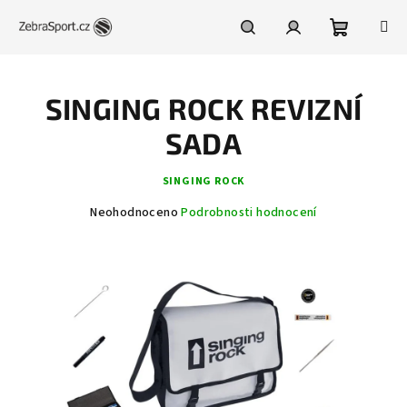
Přejít
na
obsah
Nákupní
Hledat
Přihlášení
SINGING ROCK REVIZNÍ
košík
SADA
SINGING ROCK
Průměrné
Neohodnoceno
Podrobnosti hodnocení
hodnocení
produktu
je
0,0
z
5
hvězdiček.