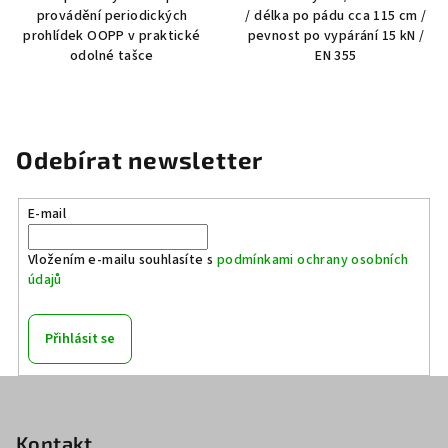
provádění periodických
/ délka po pádu cca 115 cm /
prohlídek OOPP v praktické
pevnost po vypárání 15 kN /
odolné tašce
EN 355
Odebírat newsletter
E-mail
Vložením e-mailu souhlasíte s
podmínkami ochrany osobních
údajů
Přihlásit se
Z
á
p
Kontakt