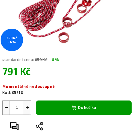
850 Kč
–6 %
standardní cena:
850 Kč
–6 %
791 Kč
Měrná
Momentálně nedostupné
cena:
Kód:
05818
−
+
Do košíku