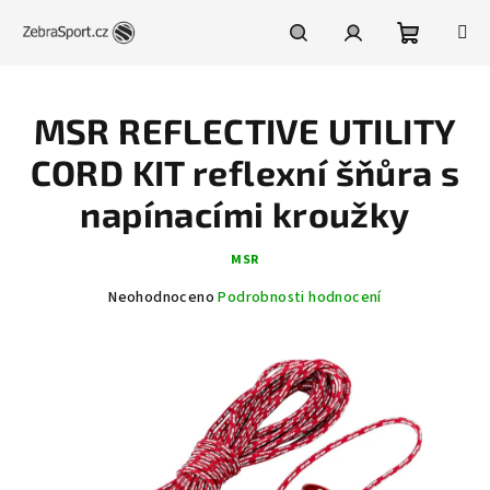
Přejít
na
obsah
Nákupní
Hledat
Přihlášení
MSR REFLECTIVE UTILITY
košík
CORD KIT reflexní šňůra s
napínacími kroužky
MSR
Průměrné
Neohodnoceno
Podrobnosti hodnocení
hodnocení
produktu
je
0,0
z
5
hvězdiček.