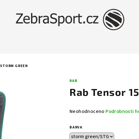
 STORM GREEN
RAB
Rab Tensor 1
Průměrné
Neohodnoceno
Podrobnosti h
hodnocení
produktu
BARVA
je