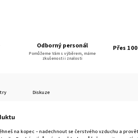
Odborný personál
Přes 100
Pomůžeme Vám s výběrem, máme
zkušenosti i znalosti
try
Diskuze
duktu
běhneš na kopec – nadechnout se čerstvého vzduchu a provětr