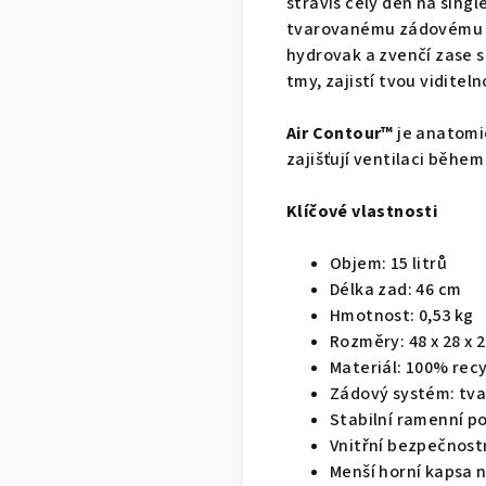
strávíš celý den na singl
tvarovanému zádovému 
hydrovak a zvenčí zase
tmy, zajistí tvou viditel
Air Contour™
je anatomic
zajišťují ventilaci během
Klíčové vlastnosti
Objem: 15 litrů
Délka zad: 46 cm
Hmotnost: 0,53 kg
Rozměry: 48 x 28 x 
Materiál: 100% rec
Zádový systém: tva
Stabilní ramenní p
Vnitřní bezpečnostn
Menší horní kapsa n