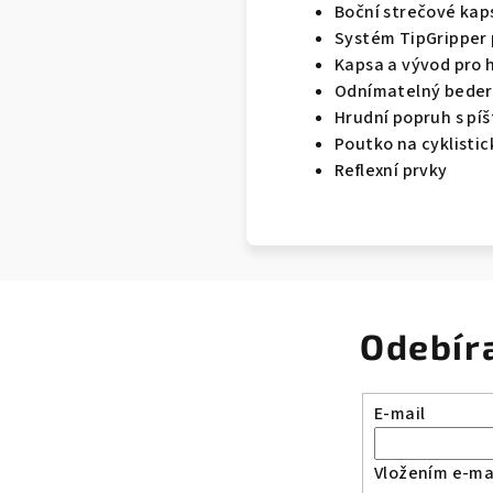
Boční strečové kaps
Systém TipGripper 
Kapsa a vývod pro h
Odnímatelný beder
Hrudní popruh s píš
Poutko na cyklistic
Reflexní prvky
Odebír
E-mail
Vložením e-mai