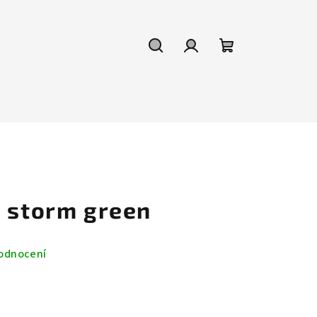
Hledat
Přihlášení
Nákupní
košík
5 storm green
odnocení