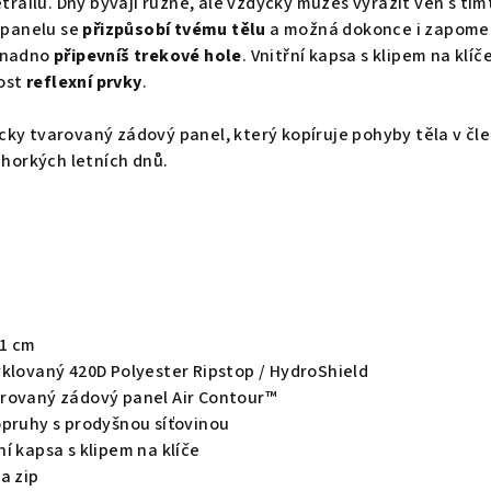
etrailu. Dny bývají různé, ale vždycky můžeš vyrazit ven s t
panelu se
přizpůsobí
tvému tělu
a možná dokonce i zapomen
 snadno
připevníš trekové hole
. Vnitřní kapsa s klipem na klí
nost
reflexní prvky
.
ky tvarovaný zádový panel, který kopíruje pohyby těla v čl
 horkých letních dnů.
21 cm
yklovaný 420D Polyester Ripstop / HydroShield
rovaný zádový panel Air Contour™
opruhy s prodyšnou síťovinou
í kapsa s klipem na klíče
a zip