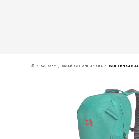
Přejít
na
obsah
/
BATOHY
/
MALÉ BATOHY 17-30 L
/
RAB TENSOR 15
DOMŮ