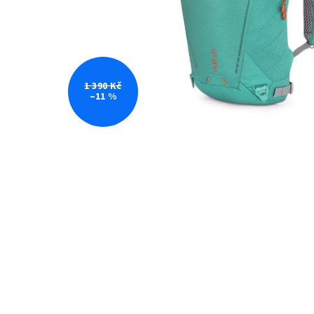
1 390 Kč
–11 %