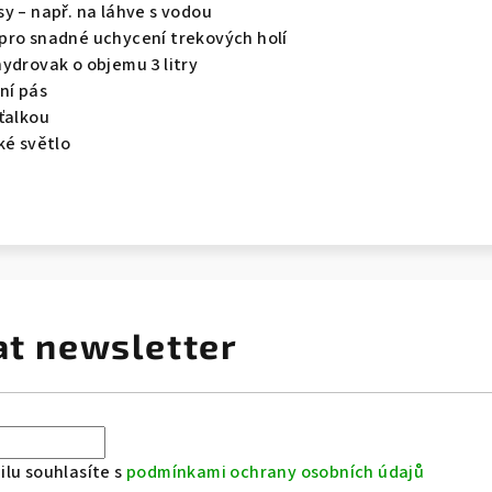
y – např. na láhve s vodou
pro snadné uchycení trekových holí
ydrovak o objemu 3 litry
ní pás
ťalkou
ké světlo
at newsletter
lu souhlasíte s
podmínkami ochrany osobních údajů