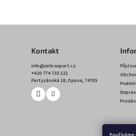
Z
á
Kontakt
Info
p
a
info
@
zebrasport.cz
Půjčov
+420 774 733 222
t
Obchod
Partyzánská 18, Opava, 74705
Podmín
í
Doprav
Prodáv
Používáme 