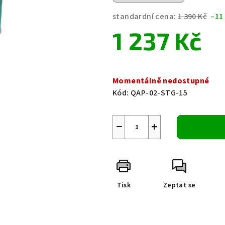
0,0
z
standardní cena:
1 390 Kč
–11
5
1 237 Kč
hvězdiček.
Měrná
cena:
Momentálně nedostupné
Kód:
QAP-02-STG-15
−
+
Tisk
Zeptat se