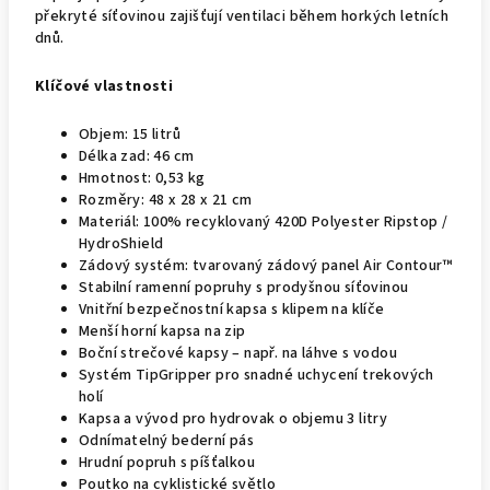
překryté síťovinou zajišťují ventilaci během horkých letních
dnů.
Klíčové vlastnosti
Objem: 15 litrů
Délka zad: 46 cm
Hmotnost: 0,53 kg
Rozměry: 48 x 28 x 21 cm
Materiál: 100% recyklovaný 420D Polyester Ripstop /
HydroShield
Zádový systém: tvarovaný zádový panel Air Contour™
Stabilní ramenní popruhy s prodyšnou síťovinou
Vnitřní bezpečnostní kapsa s klipem na klíče
Menší horní kapsa na zip
Boční strečové kapsy – např. na láhve s vodou
Systém TipGripper pro snadné uchycení trekových
holí
Kapsa a vývod pro hydrovak o objemu 3 litry
Odnímatelný bederní pás
Hrudní popruh s píšťalkou
Poutko na cyklistické světlo