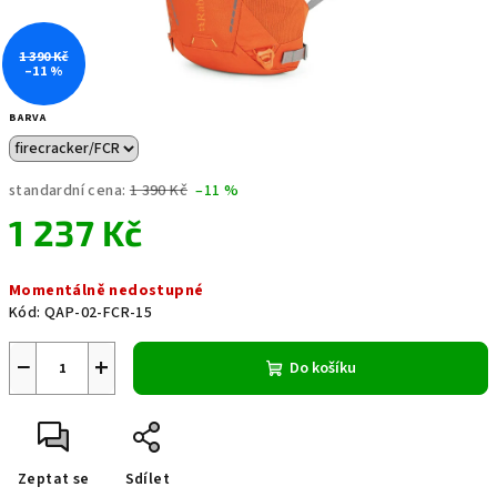
1 390 Kč
–11 %
BARVA
standardní cena:
1 390 Kč
–11 %
1 237 Kč
Měrná
Momentálně nedostupné
cena:
Kód:
QAP-02-FCR-15
−
+
Do košíku
Zeptat se
Sdílet