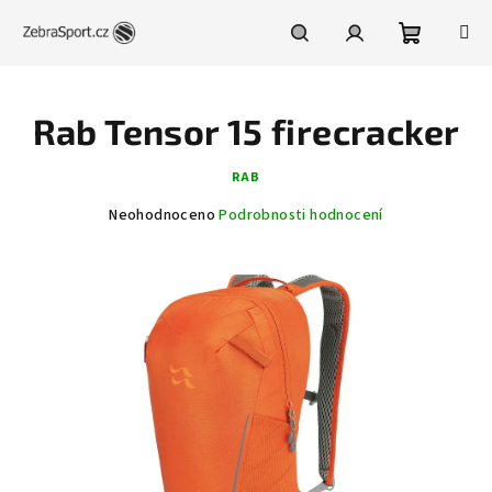
Přejít
na
obsah
Nákupní
Hledat
Přihlášení
Rab Tensor 15 firecracker
košík
RAB
Průměrné
Neohodnoceno
Podrobnosti hodnocení
hodnocení
produktu
je
0,0
z
5
hvězdiček.