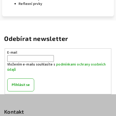
Reflexní prvky
Odebírat newsletter
E-mail
Vložením e-mailu souhlasíte s
podmínkami ochrany osobních
údajů
Přihlásit se
Z
á
p
Kontakt