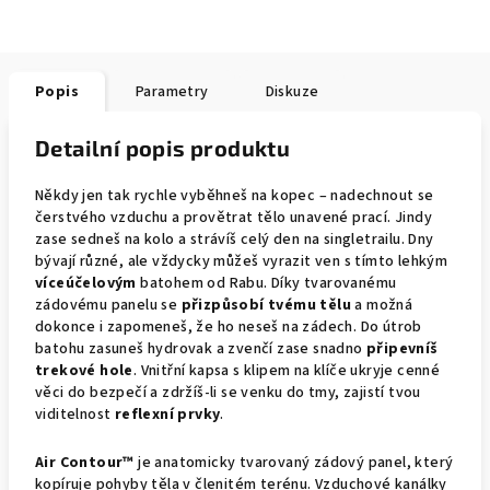
Popis
Parametry
Diskuze
Detailní popis produktu
Někdy jen tak rychle vyběhneš na kopec – nadechnout se
čerstvého vzduchu a provětrat tělo unavené prací. Jindy
zase sedneš na kolo a strávíš celý den na singletrailu. Dny
bývají různé, ale vždycky můžeš vyrazit ven s tímto lehkým
víceúčelovým
batohem od Rabu. Díky tvarovanému
zádovému panelu se
přizpůsobí
tvému tělu
a možná
dokonce i zapomeneš, že ho neseš na zádech. Do útrob
batohu zasuneš hydrovak a zvenčí zase snadno
připevníš
trekové hole
. Vnitřní kapsa s klipem na klíče ukryje cenné
věci do bezpečí a zdržíš-li se venku do tmy, zajistí tvou
viditelnost
reflexní prvky
.
Air Contour™
je anatomicky tvarovaný zádový panel, který
kopíruje pohyby těla v členitém terénu. Vzduchové kanálky