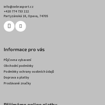
a
info
@
zebrasport.cz
t
+420 774 733 222
í
Partyzánská 18, Opava, 74705
Informace pro vás
Půjčovna vybavení
Obchodní podmínky
Podmínky ochrany osobních údajů
Doprava a platby
Prodávané značky
Přijímáme online platby