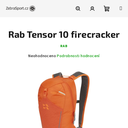
Přejít
na
obsah
Nákupní
Hledat
Přihlášení
Rab Tensor 10 firecracker
košík
RAB
Průměrné
Neohodnoceno
Podrobnosti hodnocení
hodnocení
produktu
je
0,0
z
5
hvězdiček.