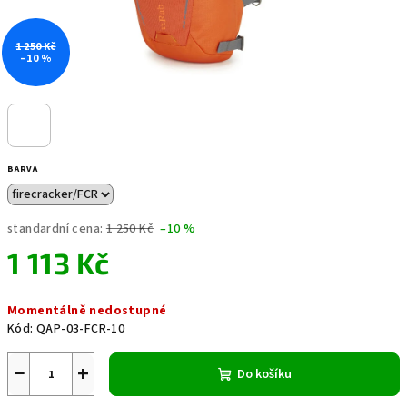
1 250 Kč
–10 %
BARVA
standardní cena:
1 250 Kč
–10 %
1 113 Kč
Měrná
Momentálně nedostupné
cena:
Kód:
QAP-03-FCR-10
−
+
Do košíku