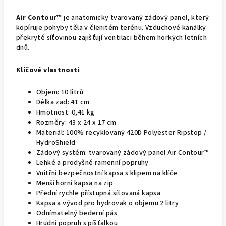
Air Contour™
je anatomicky tvarovaný zádový panel, který
kopíruje pohyby těla v členitém terénu. Vzduchové kanálky
překryté síťovinou zajišťují ventilaci během horkých letních
dnů.
Klíčové vlastnosti
Objem: 10 litrů
Délka zad: 41 cm
Hmotnost: 0,41 kg
Rozměry: 43 x 24 x 17 cm
Materiál: 100% recyklovaný 420D Polyester Ripstop /
HydroShield
Zádový systém: tvarovaný zádový panel Air Contour™
Lehké a prodyšné ramenní popruhy
Vnitřní bezpečnostní kapsa s klipem na klíče
Menší horní kapsa na zip
Přední rychle přístupná síťovaná kapsa
Kapsa a vývod pro hydrovak o objemu 2 litry
Odnímatelný bederní pás
Hrudní popruh s píšťalkou