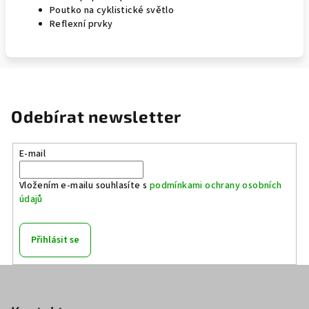
Poutko na cyklistické světlo
Reflexní prvky
Odebírat newsletter
E-mail
Vložením e-mailu souhlasíte s
podmínkami ochrany osobních
údajů
Přihlásit se
Z
á