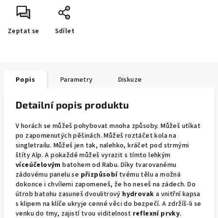
Zeptat se
Sdílet
Popis
Parametry
Diskuze
Detailní popis produktu
V horách se můžeš pohybovat mnoha způsoby. Můžeš utíkat
po zapomenutých pěšinách. Můžeš roztáčet kola na
singletrailu. Můžeš jen tak, nalehko, kráčet pod strmými
štíty Alp. A pokaždé můžeš vyrazit s tímto lehkým
víceúčelovým
batohem od Rabu. Díky tvarovanému
zádovému panelu se
přizpůsobí
tvému tělu a možná
dokonce i chvílemi zapomeneš, že ho neseš na zádech. Do
útrob batohu zasuneš dvoulitrový
hydrovak
a vnitřní kapsa
s klipem na klíče ukryje cenné věci do bezpečí. A zdržíš-li se
venku do tmy, zajistí tvou viditelnost
reflexní prvky
.