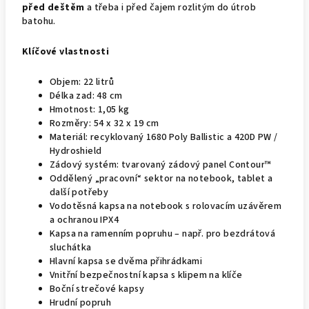
před deštěm
a třeba i před čajem rozlitým do útrob
batohu.
Klíčové vlastnosti
Objem: 22 litrů
Délka zad: 48 cm
Hmotnost: 1,05 kg
Rozměry: 54 x 32 x 19 cm
Materiál: recyklovaný 1680 Poly Ballistic a 420D PW /
Hydroshield
Zádový systém: tvarovaný zádový panel Contour™
Oddělený „pracovní“ sektor na notebook, tablet a
další potřeby
Vodotěsná kapsa na notebook s rolovacím uzávěrem
a ochranou IPX4
Kapsa na ramenním popruhu – např. pro bezdrátová
sluchátka
Hlavní kapsa se dvěma přihrádkami
Vnitřní bezpečnostní kapsa s klipem na klíče
Boční strečové kapsy
Hrudní popruh