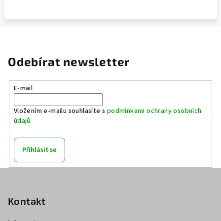
Odebírat newsletter
E-mail
Vložením e-mailu souhlasíte s
podmínkami ochrany osobních
údajů
Přihlásit se
Z
á
p
Kontakt
a