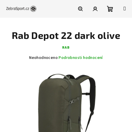
Přejít
na
obsah
Nákupní
Hledat
Přihlášení
Rab Depot 22 dark olive
košík
RAB
Průměrné
Neohodnoceno
Podrobnosti hodnocení
hodnocení
produktu
je
0,0
z
5
hvězdiček.