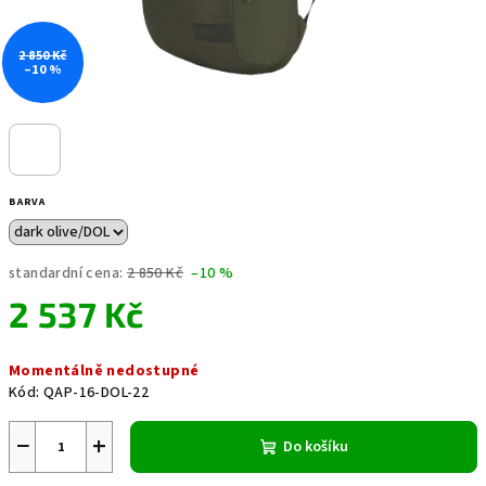
2 850 Kč
–10 %
BARVA
standardní cena:
2 850 Kč
–10 %
2 537 Kč
Měrná
Momentálně nedostupné
cena:
Kód:
QAP-16-DOL-22
−
+
Do košíku