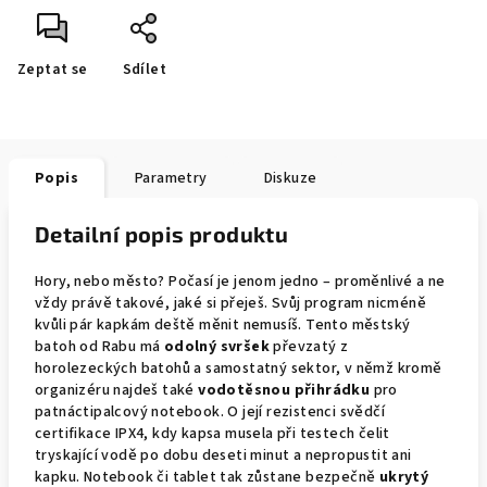
Zeptat se
Sdílet
Popis
Parametry
Diskuze
Detailní popis produktu
Hory, nebo město? Počasí je jenom jedno – proměnlivé a ne
vždy právě takové, jaké si přeješ. Svůj program nicméně
kvůli pár kapkám deště měnit nemusíš. Tento městský
batoh od Rabu má
odolný svršek
převzatý z
horolezeckých batohů a samostatný sektor, v němž kromě
organizéru najdeš také
vodotěsnou přihrádku
pro
patnáctipalcový notebook. O její rezistenci svědčí
certifikace IPX4, kdy kapsa musela při testech čelit
tryskající vodě po dobu deseti minut a nepropustit ani
kapku. Notebook či tablet tak zůstane bezpečně
ukrytý