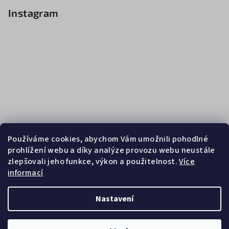
Instagram
Používáme cookies, abychom Vám umožnili pohodlné
prohlížení webu a díky analýze provozu webu neustále
zlepšovali jeho funkce, výkon a použitelnost.
Více
informací
Sledovat na Instagramu
Nastavení
Copyright 2026
Zebrasport
. Všechna práva vyhrazena.