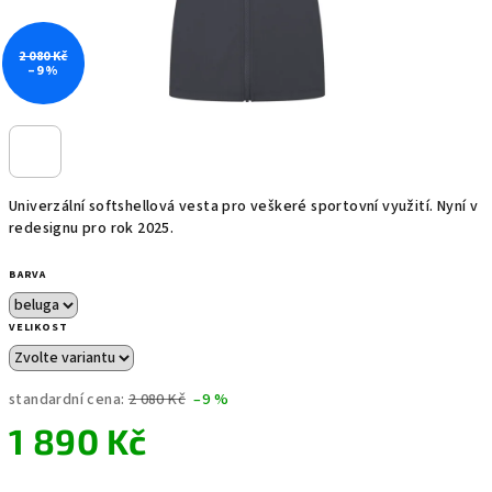
2 080 Kč
–9 %
Univerzální softshellová vesta pro veškeré sportovní využití. Nyní v
redesignu pro rok 2025.
BARVA
VELIKOST
standardní cena:
2 080 Kč
–9 %
1 890 Kč
Měrná