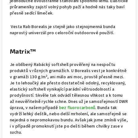
jednoduché dvoustranné stahování spodního lemu. Elastické
průrameníky zajistí volný pohyb paží a hodně nás taky baví
přesně sedící límeček.
Vesta Rab Borealis je stejně jako stejnojmenná bunda
naprostý univerzál pro celoroční outdoorové použití.
Matrix™
Je oblíbený Rabácký softshell prověřený na nespočtu
produktů v různých gramážích. U Borealis vest je konkrétně
v gramáži 130 g/m
²
, ani málo ani moc, prostě přesně mezi.
Je to lehoučký ale přesto dostatečně odolný, recyklovaný,
elastický softshell vynikající parádní větruodolností a
prodyšností. Skvěle tak odvádí tělesnou vlhkost a k tomu
až neuvěřitelně rychle schne. Dnes už je samozřejmostí DWR
úprava, v našem případě
bez fluorocarbonů
. Bunda tak
vydrží lehký deštík, nebo delší mrholení, ale samozřejmě se
nejedná o
nepromokavou bundu. Avšak jak jsme zmínili výše,
i v případě promoknutí jste po dešti během chvilky zase v
suchu.