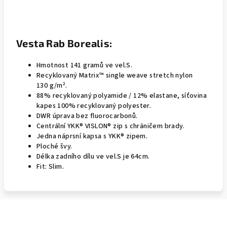
Vesta Rab Borealis:
Hmotnost 141 gramů ve vel.S.
Recyklovaný
Matrix™ single weave stretch nylon
130 g/m².
88% recyklovaný polyamide / 12% elastane, síťovina
kapes 100% recyklovaný polyester.
DWR úprava bez fluorocarbonů.
Centrální YKK® VISLON® zip s chráničem brady.
Jedna náprsní kapsa s YKK® zipem.
Ploché švy.
Délka zadního dílu ve vel.S je 64cm.
Fit: Slim.