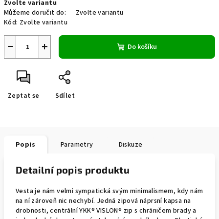
Zvolte variantu
cena:
Můžeme doručit do:
Zvolte variantu
Kód:
Zvolte variantu
−
+
Do košíku
Zeptat se
Sdílet
Popis
Parametry
Diskuze
Detailní popis produktu
Vesta je nám velmi sympatická svým minimalismem, kdy nám
na ní zároveň nic nechybí. Jedná zipová náprsní kapsa na
drobnosti, centrální YKK® VISLON® zip s chráničem brady a