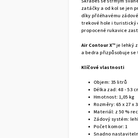
Škrábeš se strmým svahem
zatáčky a od kol se jen p
díky přiléhavému zádov
trekové hole i turistický
propocené rukavice zast
Air Contour X
™ je lehký 
a bedra přizpůsobuje se
Klíčové vlastnosti
Objem: 35 litrů
Délka zad: 48 - 53 
Hmotnost: 1,05 kg
Rozměry: 65 x 27 x 
Materiál: z 50 % re
Zádový systém: lehk
Počet komor: 1
Snadno nastaviteln