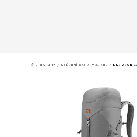
Přejít
na
obsah
/
BATOHY
/
STŘEDNÍ BATOHY 31-50 L
/
RAB AEON 3
DOMŮ