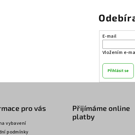
Odebír
E-mail
Vložením e-mai
Přihlásit se
rmace pro vás
Přijímáme online
platby
na vybavení
ní podmínky