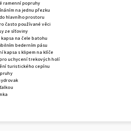
šné ramenní popruhy
pínáním na jednu přezku
 do hlavního prostoru
ro často používané věci
y ze síťoviny
 kapsa na čele batohu
xibilním bederním pásu
í kapsa s klipem na klíče
pro uchycení trekových holí
ění turistického cepínu
opruhy
hydrovak
ťalkou
ěnka