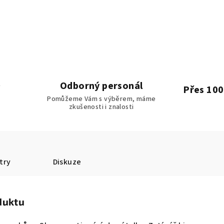
Odborný personál
Přes 100
Pomůžeme Vám s výběrem, máme
zkušenosti i znalosti
try
Diskuze
duktu