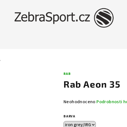
5
RAB
Rab Aeon 35
Průměrné
Neohodnoceno
Podrobnosti h
hodnocení
produktu
BARVA
je