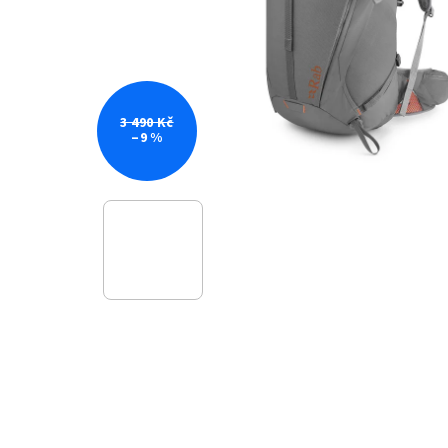
3 490 Kč
–9 %