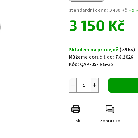
0,0
z
standardní cena:
3 490 Kč
–9 
5
3 150 Kč
hvězdiček.
Měrná
cena:
Skladem na prodejně
(>5 ks)
Můžeme doručit do:
7.8.2026
Kód:
QAP-05-IRG-35
−
+
Tisk
Zeptat se