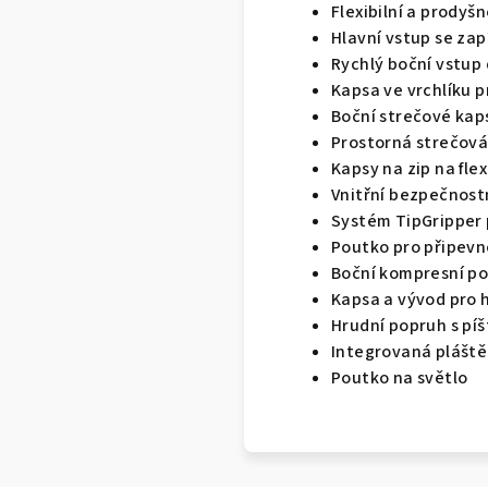
Flexibilní a prody
Hlavní vstup se za
Rychlý boční vstup
Kapsa ve vrchlíku p
Boční strečové kaps
Prostorná strečová
Kapsy na zip na fle
Vnitřní bezpečnostn
Systém TipGripper 
Poutko pro připevn
Boční kompresní p
Kapsa a vývod pro 
Hrudní popruh s píš
Integrovaná plášt
Poutko na světlo