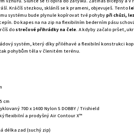
 vzhůru. Slunce se ti opírá do zátylku. Zatínáš bicepsy a v r
ráší. Kráčíš stezkou, skláníš se k prameni, objevuješ. Tento
l
ému systému bude plynule kopírovat tvé pohyby
při chůzi, le
 cepín. Do kapes na na zip na flexibilním bederním pásu schov
rčíš do
strečové přihrádky na čele
. A kdyby začalo pršet, u
zádový systém, který díky přiléhavé a flexibilní konstrukci k
 tak pohybům těla v členitém terénu.
cm
35 cm
cyklovaný 70D x 140D Nylon S DOBBY / Trishield
ý flexibilní a prodyšný Air Contour X™
á délka zad (suchý zip)