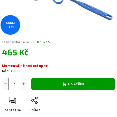
500 Kč
–7 %
standardní cena:
500 Kč
–7 %
465 Kč
Měrná
Momentálně nedostupné
cena:
Kód:
11011
−
+
Do košíku
Zeptat se
Sdílet