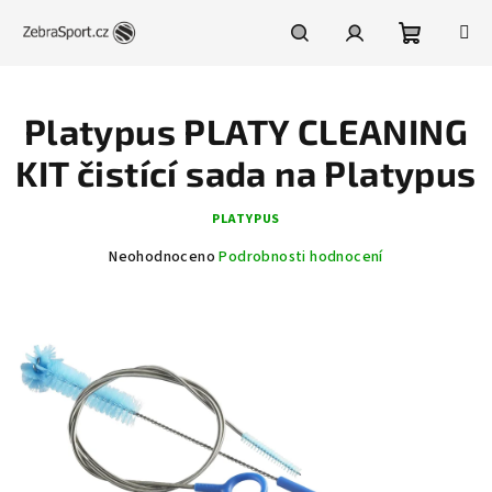
Přejít
na
obsah
Nákupní
Hledat
Přihlášení
Platypus PLATY CLEANING
košík
KIT čistící sada na Platypus
PLATYPUS
Průměrné
Neohodnoceno
Podrobnosti hodnocení
hodnocení
produktu
je
0,0
z
5
hvězdiček.