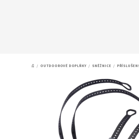
Přejít
na
obsah
/
OUTDOOROVÉ DOPLŇKY
/
SNĚŽNICE
/
PŘÍSLUŠEN
DOMŮ