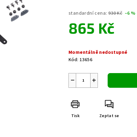
hodnocení
produktu
standardní cena:
930 Kč
–6 %
je
865 Kč
0,0
z
5
Měrná
hvězdiček.
cena:
Momentálně nedostupné
Kód:
13656
−
+
Tisk
Zeptat se