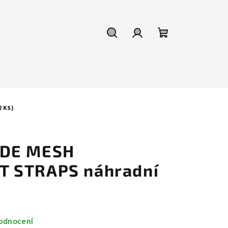
Hledat
Přihlášení
Nákupní
košík
 KS)
IDE MESH
 STRAPS náhradní
odnocení