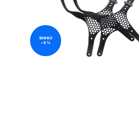
930 Kč
–6 %