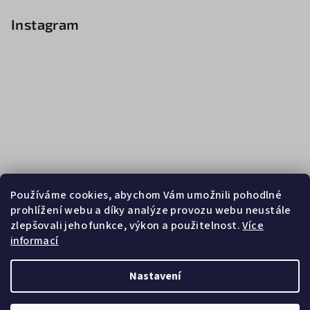
Instagram
Používáme cookies, abychom Vám umožnili pohodlné
prohlížení webu a díky analýze provozu webu neustále
zlepšovali jeho funkce, výkon a použitelnost.
Více
informací
Sledovat na Instagramu
Nastavení
Copyright 2026
Zebrasport
. Všechna práva vyhrazena.