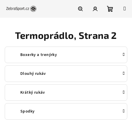
Přejít
na
obsah
Nákupní
Hledat
Přihlášení
Termoprádlo
, Strana 2
košík
Boxerky a trenýrky
Dlouhý rukáv
Krátký rukáv
Spodky