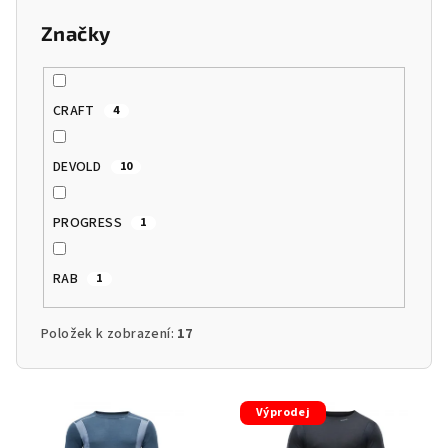
Značky
CRAFT
4
DEVOLD
10
PROGRESS
1
RAB
1
Položek k zobrazení:
17
V
Výprodej
ý