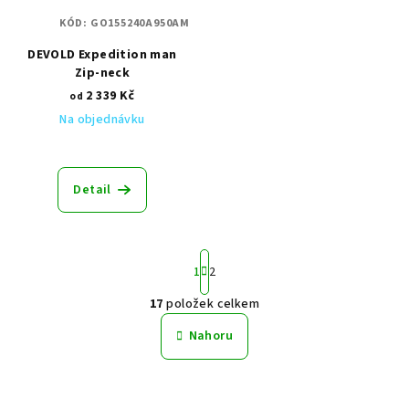
KÓD:
GO155240A950AM
DEVOLD Expedition man
Zip-neck
2 339 Kč
od
Na objednávku
Detail
S
1
2
t
r
17
položek celkem
á
O
n
v
Nahoru
k
l
o
á
v
á
d