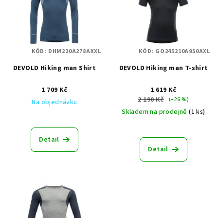
p
i
s
p
KÓD:
DHM220A278AXXL
KÓD:
GO245210A950AXL
r
DEVOLD Hiking man Shirt
DEVOLD Hiking man T-shirt
o
d
1 709 Kč
1 619 Kč
u
2 190 Kč
(–26 %)
Na objednávku
k
Skladem na prodejně
(1 ks)
t
ů
Detail
Detail