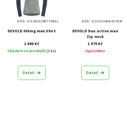
KÓD:
GO245220B770BXL
KÓD:
GO232240A427AM
DEVOLD Hiking man Shirt
DEVOLD Duo active man
Zip-neck
1 889 Kč
1 979 Kč
Skladem na prodejně
(1 ks)
Vyprodáno
Detail
Detail