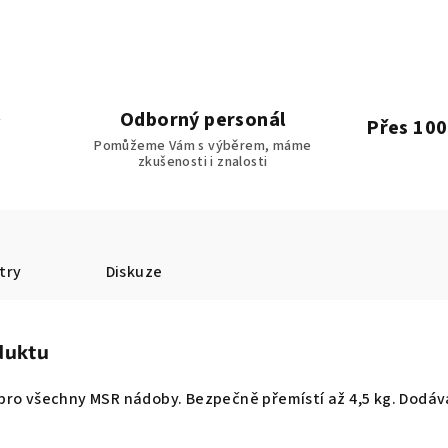
Odborný personál
Přes 100
Pomůžeme Vám s výběrem, máme
zkušenosti i znalosti
try
Diskuze
duktu
pro všechny MSR nádoby. Bezpečně přemístí až 4,5 kg. Dodá