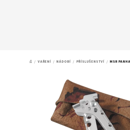
Přejít
na
obsah
/
VAŘENÍ
/
NÁDOBÍ
/
PŘÍSLUŠENSTVÍ
/
MSR PANHA
DOMŮ