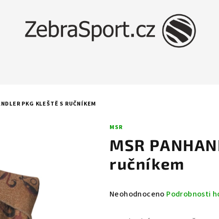
NDLER PKG KLEŠTĚ S RUČNÍKEM
MSR
MSR PANHAND
ručníkem
Průměrné
Neohodnoceno
Podrobnosti h
hodnocení
produktu