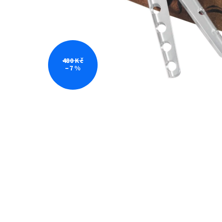
480 Kč
–7 %