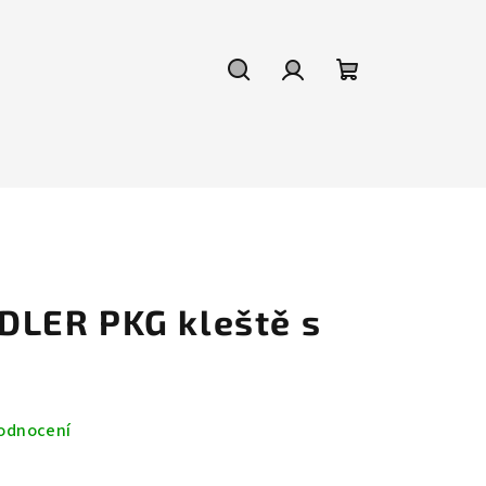
Hledat
Přihlášení
Nákupní
košík
LER PKG kleště s
odnocení