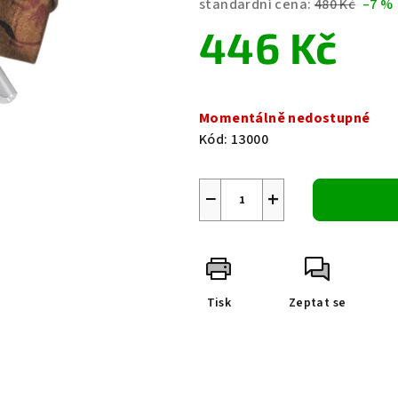
standardní cena:
480 Kč
–7 %
je
446 Kč
0,0
z
5
Měrná
hvězdiček.
cena:
Momentálně nedostupné
Kód:
13000
−
+
Tisk
Zeptat se