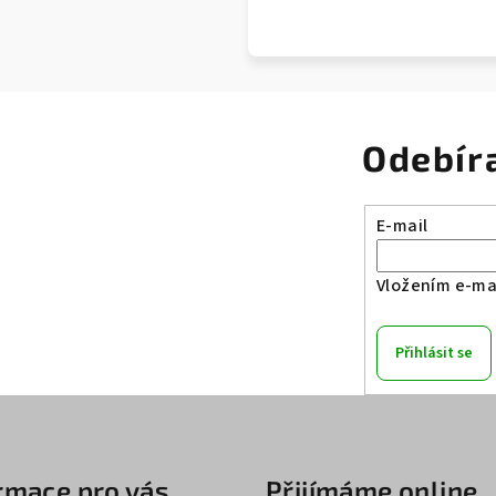
Odebír
E-mail
Vložením e-mai
Přihlásit se
rmace pro vás
Přijímáme online