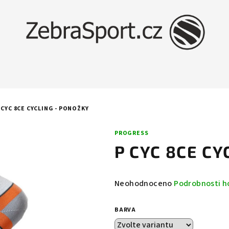
 CYC 8CE CYCLING - PONOŽKY
PROGRESS
P CYC 8CE CY
Průměrné
Neohodnoceno
Podrobnosti h
hodnocení
produktu
BARVA
je