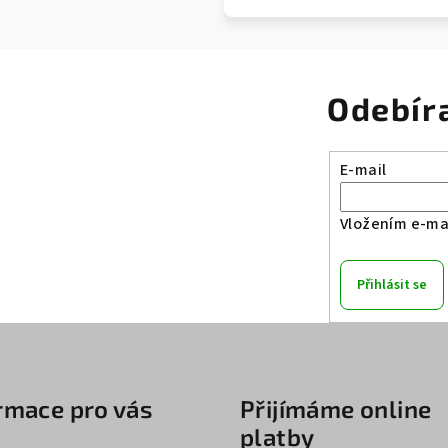
Odebír
E-mail
Vložením e-mai
Přihlásit se
rmace pro vás
Přijímáme online
platby