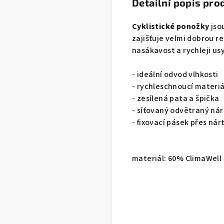
Detailní popis pro
Cyklistické ponožky
jso
zajišťuje velmi dobrou r
nasákavost a rychleji us
- ideální odvod vlhkosti
- rychleschnoucí materiá
- zesílená pata a špička
- síťovaný odvětraný nár
- fixovací pásek přes nár
materiál: 60% ClimaWell