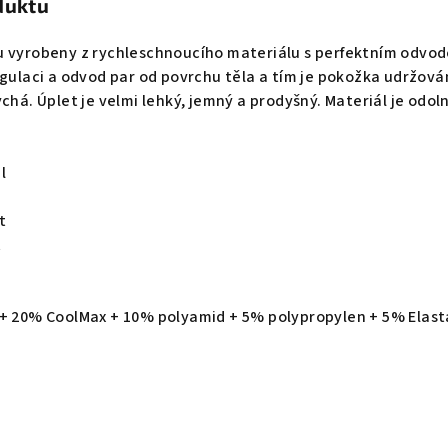
duktu
u vyrobeny z rychleschnoucího materiálu s perfektním odvo
egulaci a odvod par od povrchu těla a tím je pokožka udržov
ychá. Úplet je velmi lehký, jemný a prodyšný. Materiál je odo
l
t
t
 + 20% CoolMax + 10% polyamid + 5% polypropylen + 5% Elas