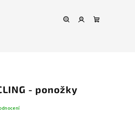
Hledat
Přihlášení
Nákupní
košík
CLING - ponožky
odnocení