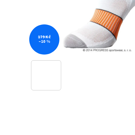
179 Kč
–10 %