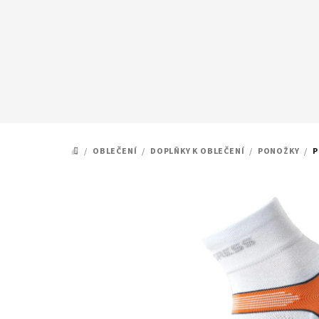
Přejít
na
obsah
/
OBLEČENÍ
/
DOPLŇKY K OBLEČENÍ
/
PONOŽKY
/
P
DOMŮ