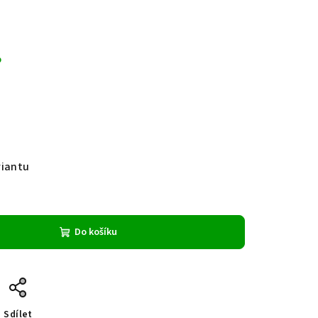
%
riantu
Do košíku
Sdílet