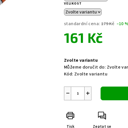
0,0
VELIKOST
z
5
hvězdiček.
standardní cena:
179 Kč
–10 
161 Kč
Měrná
cena:
Zvolte variantu
Můžeme doručit do:
Zvolte va
Kód:
Zvolte variantu
−
+
Tisk
Zeptat se