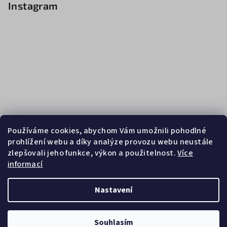
Instagram
Používáme cookies, abychom Vám umožnili pohodlné
prohlížení webu a díky analýze provozu webu neustále
zlepšovali jeho funkce, výkon a použitelnost.
Více
informací
Sledovat na Instagramu
Nastavení
Copyright 2026
Zebrasport
. Všechna práva vyhrazena.
Souhlasím