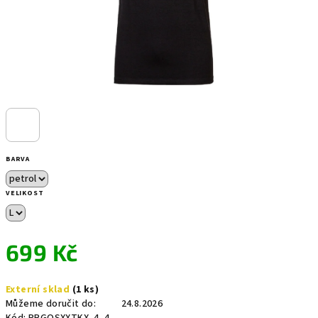
BARVA
VELIKOST
699 Kč
Měrná
Externí sklad
(1 ks)
cena:
Můžeme doručit do:
24.8.2026