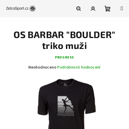
Přejít
na
obsah
Nákupní
Hledat
Přihlášení
OS BARBAR "BOULDER"
košík
triko muži
PROGRESS
Průměrné
Neohodnoceno
Podrobnosti hodnocení
hodnocení
produktu
je
0,0
z
5
hvězdiček.