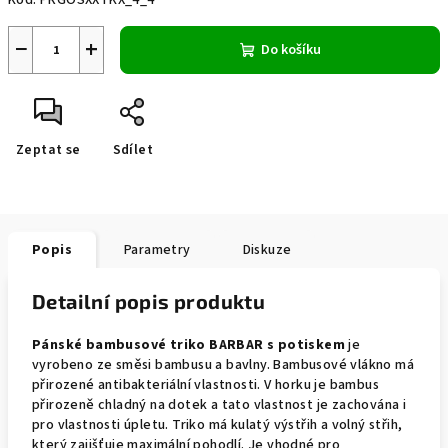
Kód:
PRGOSXXTKX_4_4
−
+
Do košíku
Zeptat se
Sdílet
Popis
Parametry
Diskuze
Detailní popis produktu
Pánské bambusové triko BARBAR s potiskem
je
vyrobeno ze směsi bambusu a bavlny. Bambusové vlákno má
přirozené antibakteriální vlastnosti. V horku je bambus
přirozeně chladný na dotek a tato vlastnost je zachována i
pro vlastnosti úpletu. Triko má kulatý výstřih a volný střih,
který zajišťuje maximální pohodlí. Je vhodné pro