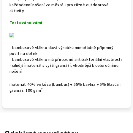
každodenní nošení ve městě i pro různé outdoorové
aktivity.
Testováno vámi
- bambusové vlákno dává výrobku mimořádně příjemný
pocit na dotek
- bambusové vlákno má přirozené antibakteriální vlastnosti
- silnější materiál s vyšší gramáží, vhodnější k celoročnímu
nošení
materiál: 40% viskóza (bambus) + 55% bavlna + 5% Elastan
2
gramáž: 190 g/
m