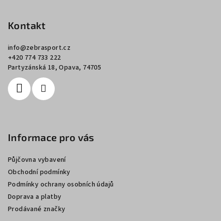
á
p
Kontakt
a
info
@
zebrasport.cz
t
+420 774 733 222
í
Partyzánská 18, Opava, 74705
Informace pro vás
Půjčovna vybavení
Obchodní podmínky
Podmínky ochrany osobních údajů
Doprava a platby
Prodávané značky