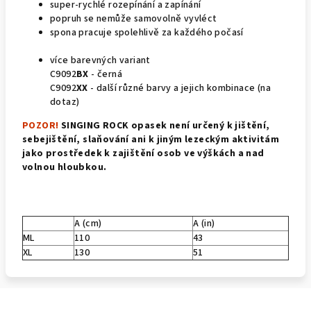
super-rychlé rozepínání a zapínání
popruh se nemůže samovolně vyvléct
spona pracuje spolehlivě za každého počasí
více barevných variant
C9092
BX
- černá
C9092
XX
- další různé barvy a jejich kombinace (na
dotaz)
POZOR!
SINGING ROCK opasek není určený k jištění,
sebejištění, slaňování ani k jiným lezeckým aktivitám
jako prostředek k zajištění osob ve výškách a nad
volnou hloubkou.
A (cm)
A (in)
ML
110
43
XL
130
51