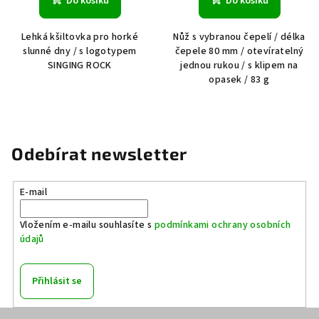
Do košíku
Do košíku
Lehká kšiltovka pro horké
Nůž s vybranou čepelí / délka
slunné dny / s logotypem
čepele 80 mm / otevíratelný
SINGING ROCK
jednou rukou / s klipem na
opasek / 83 g
Odebírat newsletter
E-mail
Vložením e-mailu souhlasíte s
podmínkami ochrany osobních
údajů
Přihlásit se
Z