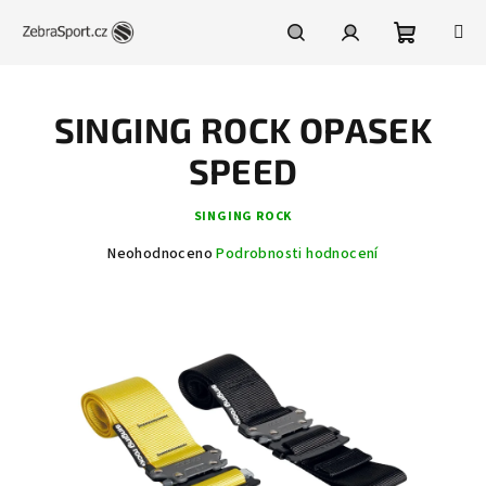
Přejít
na
obsah
Nákupní
Hledat
Přihlášení
SINGING ROCK OPASEK
košík
SPEED
SINGING ROCK
Průměrné
Neohodnoceno
Podrobnosti hodnocení
hodnocení
produktu
je
0,0
z
5
hvězdiček.