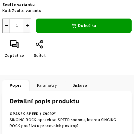
Zvolte variantu
cena:
Kód:
Zvolte variantu
−
+
Do košíku
Zeptat se
Sdílet
Popis
Parametry
Diskuze
Detailní popis produktu
OPASEK SPEED / C9092*
SINGING ROCK opasek se SPEED sponou, kterou SINGING
ROCK používá u pracovních postrojů.