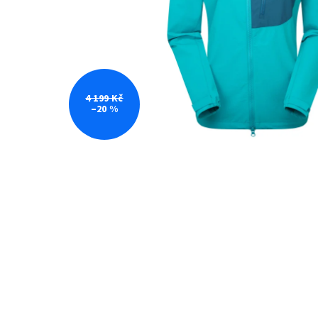
4 199 Kč
–20 %