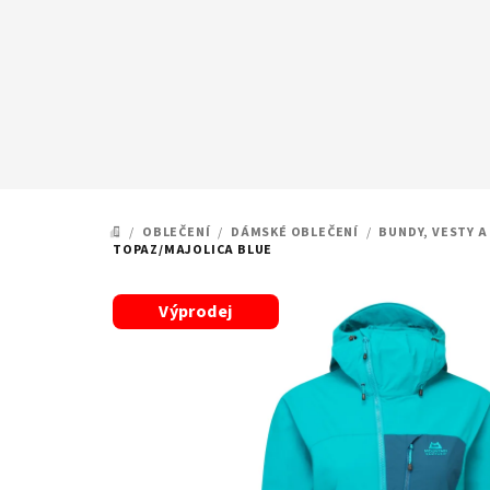
Přejít
na
obsah
/
OBLEČENÍ
/
DÁMSKÉ OBLEČENÍ
/
BUNDY, VESTY A
DOMŮ
TOPAZ/MAJOLICA BLUE
Výprodej