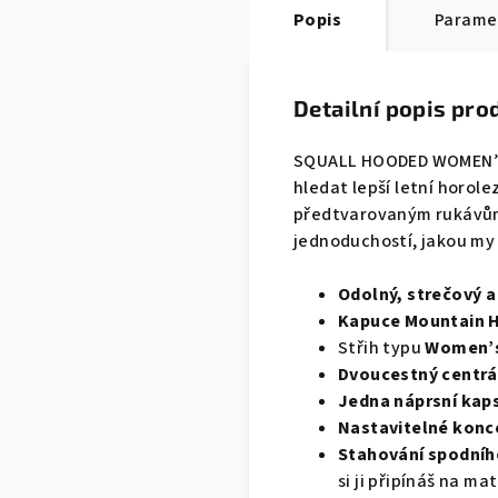
Popis
Parame
Detailní popis pro
SQUALL HOODED WOMEN’S 
hledat lepší letní horol
předtvarovaným rukávům 
jednoduchostí, jakou my
Odolný, strečový a
Kapuce Mountain 
Střih typu
Women’s 
Dvoucestný centrál
Jedna náprsní kap
Nastavitelné konc
Stahování spodníh
si ji připínáš na m