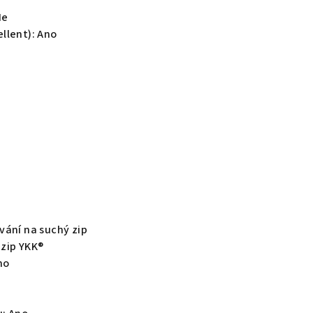
Ne
llent):
Ano
vání na suchý zip
 zip YKK®
no