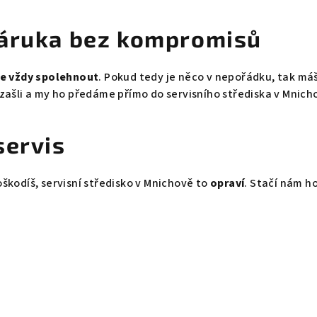
záruka bez kompromisů
e vždy spolehnout
. Pokud tedy je něco v nepořádku, tak má
zašli a my ho předáme přímo do servisního střediska v Mnicho
servis
škodíš, servisní středisko v Mnichově to
opraví
. Stačí nám h