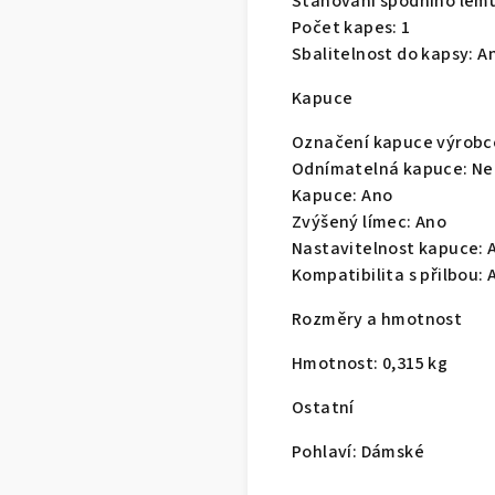
Stahování spodního lem
Počet kapes:
1
Sbalitelnost do kapsy:
A
Kapuce
Označení kapuce výrob
Odnímatelná kapuce:
Ne
Kapuce:
Ano
Zvýšený límec:
Ano
Nastavitelnost kapuce:
Kompatibilita s přilbou:
Rozměry a hmotnost
Hmotnost:
0,315 kg
Ostatní
Pohlaví:
Dámské