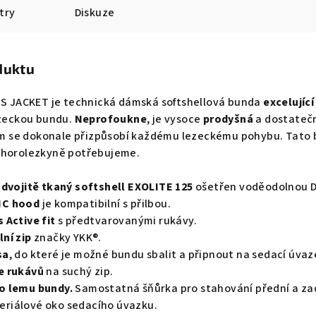
try
Diskuze
duktu
JACKET je technická dámská softshellová bunda
excelujíc
ezeckou bundu.
Neprofoukne
, je vysoce
prodyšná
a dostateč
se dokonale přizpůsobí každému lezeckému pohybu. Tato bu
 horolezkyně potřebujeme.
 dvojitě tkaný softshell EXOLITE 125
ošetřen voděodolnou 
HC hood
je kompatibilní s přilbou.
Active fit
s předtvarovanými rukávy.
ní zip
značky YKK®.
sa
, do které je možné bundu sbalit a připnout na sedací úvaz
e rukávů
na suchý zip.
o lemu bundy.
Samostatná šňůrka pro stahování přední a zad
ateriálové oko sedacího úvazku.