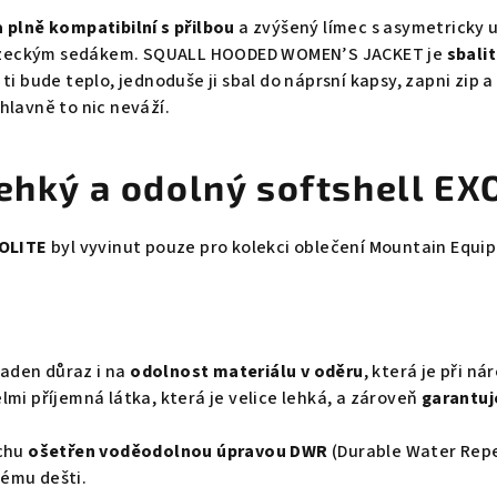
 plně kompatibilní s přilbou
a zvýšený límec s asymetricky
d lezeckým sedákem. SQUALL HOODED WOMEN’S JACKET je
sbali
 ti bude teplo, jednoduše ji sbal do náprsní kapsy, zapni zip
hlavně to nic neváží.
lehký a odolný softshell EX
OLITE
byl vyvinut pouze pro kolekci oblečení Mountain Equi
kladen důraz i na
odolnost materiálu v oděru
, která je při 
lmi příjemná látka, která je velice lehká, a zároveň
garantuj
chu
ošetřen voděodolnou úpravou DWR
(Durable Water Repe
ému dešti.