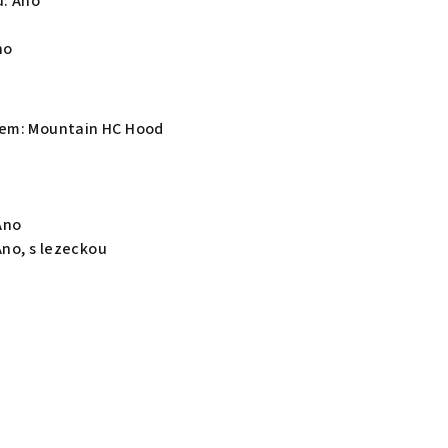
u:
Ano
no
cem:
Mountain HC Hood
Ano
Ano, s lezeckou