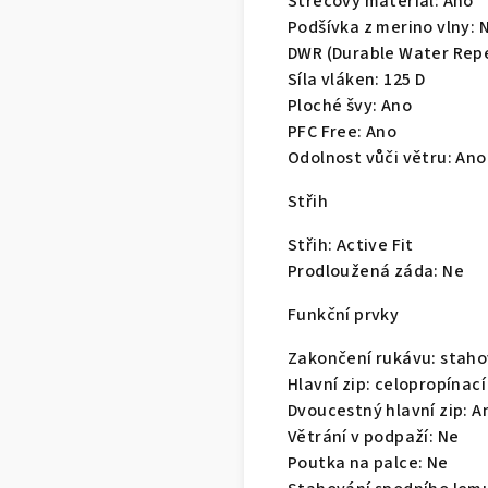
Strečový materiál:
Ano
Podšívka z merino vlny:
DWR (Durable Water Repe
Síla vláken:
125 D
Ploché švy:
Ano
PFC Free:
Ano
Odolnost vůči větru:
Ano
Střih
Střih:
Active Fit
Prodloužená záda:
Ne
Funkční prvky
Zakončení rukávu:
staho
Hlavní zip:
celopropínací
Dvoucestný hlavní zip:
A
Větrání v podpaží:
Ne
Poutka na palce:
Ne