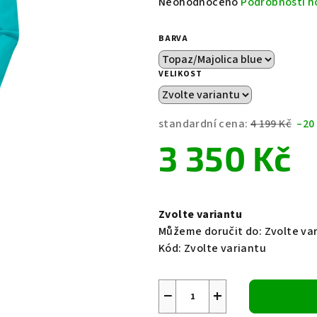
Průměrné
Neohodnoceno
Podrobnosti h
hodnocení
produktu
BARVA
je
0,0
VELIKOST
z
5
hvězdiček.
standardní cena:
4 199 Kč
–20
3 350 Kč
Měrná
cena:
Zvolte variantu
Můžeme doručit do:
Zvolte va
Kód:
Zvolte variantu
−
+