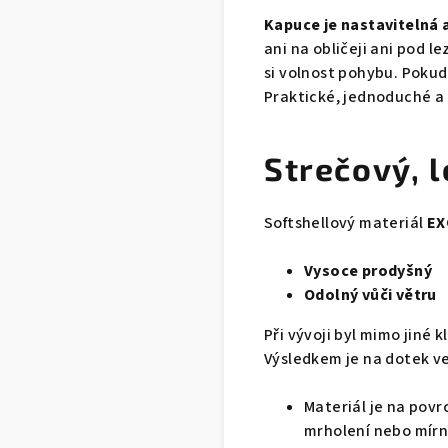
Kapuce je nastavitelná a
ani na obličeji ani po
si volnost pohybu. Pokud
Praktické, jednoduché a 
Strečový, 
Softshellový materiál
EX
Vysoce prodyšný
Odolný vůči větru
Při vývoji byl mimo jiné 
Výsledkem je na dotek ve
Materiál je na povr
mrholení nebo mírn