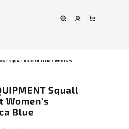
Hledat
Přihlášení
Nákupní
košík
ENT SQUALL HOODED JACKET WOMEN'S
UIPMENT Squall
et Women's
ca Blue