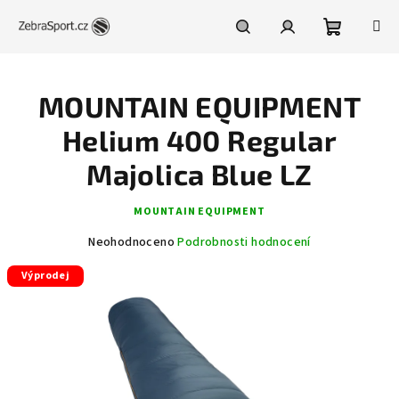
Přejít
na
obsah
Nákupní
Hledat
Přihlášení
MOUNTAIN EQUIPMENT
košík
Helium 400 Regular
Majolica Blue LZ
MOUNTAIN EQUIPMENT
Průměrné
Neohodnoceno
Podrobnosti hodnocení
hodnocení
Výprodej
produktu
je
0,0
z
5
hvězdiček.