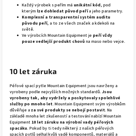
Každý výrobek s peřím má
unikátní kód
, pod
kterým
lze dohledat původ peří
a jeho parametry.
Komplexní a transparentní systém auditu
původu peří
, a to ze všech značek a kdekoli na
světě.
Ve výrobcích Mountain Equipment je
peří vždy
pouze vedlejší produkt chovů
na maso nebo vejce.
10 let záruka
Péřové spací pytle Mountain Equipment jsou navrženy a
vyrobeny podle nejvyšších možných standardů.
Jsou
vyrobeny tak, aby vydržely a poskytovaly spolehlivé
služby po mnoho let
. Mountain Equipment svým výrobkům
důvěřuje a
za své produkty se nebojí postavit
. Na
základě mnoha let zkušeností a testování nabízí Mountain
Equipment
10 let záruku na výrobní vady péřových
spacáku
. Pokud by ti tedy některý z našich péřových
spacích pytlů selhal kvůli vadě komponentů, materiálů a