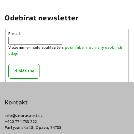
Odebírat newsletter
E-mail
Vložením e-mailu souhlasíte s
podmínkami ochrany osobních
údajů
Přihlásit se
Z
á
p
Kontakt
a
info
@
zebrasport.cz
t
+420 774 733 222
í
Partyzánská 18, Opava, 74705