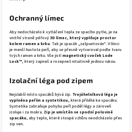
Ochranný límec
Aby nedocházelo k vytláčení tepla ze spacího pytle, je na
vnitřní straně péřový
3D límec, který vyplňuje prostor
kolem ramen a krku
. Tak je spacák „zašpuntován“. V límci
je menší hustota peří, aby se přesně vytvaroval podle tvaru
tvých ramen a krku. Vše jistí
magnetický cvoček Lode
Lock™
, který zapneš a rozepneš intuitivně jednou rukou.
Izolační léga pod zipem
Nejslabší místo spacáků bývá zip.
Trojúhelníková léga je
vyplněna peřím a syntetikou,
která přiléhá ke spacáku.
Syntetika zabraňuje pohybu peří podél légy a zároveň
izoluje i za mokra.
Zip je umístěn ve spodní polovině
spacáku
, aby teplo, které stoupá vzhůru neodcházelo přes
zip ven.