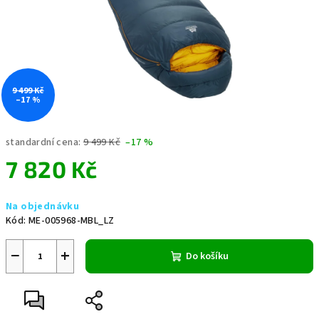
9 499 Kč
–17 %
standardní cena:
9 499 Kč
–17 %
7 820 Kč
Měrná
Na objednávku
cena:
Kód:
ME-005968-MBL_LZ
−
+
Do košíku