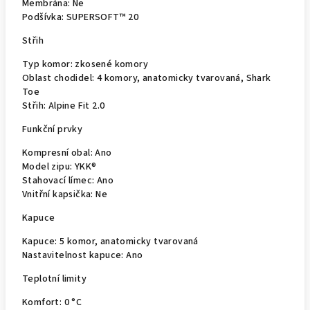
Membrána:
Ne
Podšívka:
SUPERSOFT™ 20
Střih
Typ komor:
zkosené komory
Oblast chodidel:
4 komory, anatomicky tvarovaná, Shark
Toe
Střih:
Alpine Fit 2.0
Funkční prvky
Kompresní obal:
Ano
Model zipu:
YKK®
Stahovací límec:
Ano
Vnitřní kapsička:
Ne
Kapuce
Kapuce:
5 komor, anatomicky tvarovaná
Nastavitelnost kapuce:
Ano
Teplotní limity
Komfort:
0 °C