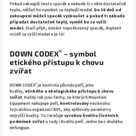
Pokud zakoupíš tento spacák a nebude ti v něm dostatečné
teplo, můžeš ho vyměnit za teplejší model.
Do 30 dnů od
zakoupení můžeš spacák vyzkoušet a pokud ti nebude
připadat dostatečně teplý, vyměň ho za vyšší
model.
Stačí přijít, donést nepoškozený spacák, doplatit
rozdíl za vyšší model a je to!
®
DOWN CODEX
– symbol
etického přístupu k chovu
zvířat
®
DOWN CODEX
je kontrola původu peří, jeho
kvality,
etického a ekologického přístupu k chovu
zvířat
. Každý rok jsou farmy, ze kterých Mountain
Equipment nakupuje peří,
kontrolovány
nezávislou
švýcarskou organizací IDFL, aby splňovaly parametry
nejvyšší kvality. To zaručuje
vysokou kvalitu životních
podmínek zvířat
a tedy i kvalitu peří. Jedno bez druhého
nefunguje.