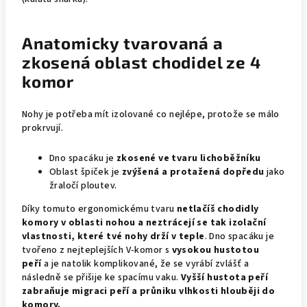
Anatomicky tvarovaná a
zkosená oblast chodidel ze 4
komor
Nohy je potřeba mít izolované co nejlépe, protože se málo
prokrvují.
Dno spacáku je
zkosené ve tvaru lichoběžníku
Oblast špiček je
zvýšená a protažená dopředu
jako
žraločí ploutev.
Díky tomuto ergonomickému tvaru
netlačíš chodidly
komory v oblasti nohou a neztrácejí se tak izolační
vlastnosti, které tvé nohy drží v teple
. Dno spacáku je
tvořeno z nejteplejších V-komor s
vysokou hustotou
peří
a je natolik komplikované, že se vyrábí zvlášť a
následně se přišije ke spacímu vaku.
Vyšší hustota peří
zabraňuje migraci peří a průniku vlhkosti hlouběji do
komory.