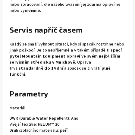
nebo zpracování, dle našeho uvážení jej zdarma opravíme
nebo vyměníme.
Servis napříč časem
Každý se snaží vyhnout situaci, kdy si spacák roztrhne nebo
jinak poškodí. Je to nepříjemné a v takém případě ti
spací
pytel
Mountain Equipment opraví ve svém nejbližším
servisním středisku v Mnichově
. Oprava
trvá
standardně do 14 dní
a spacák se ti vrátí
plně
funkční
.
Parametry
Materiál
DWR (Durable Water Repellent):
Ano
Vnější textilie:
HELIUM™ 20
Druh izolačního materiálu:
peří