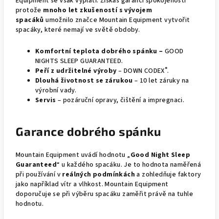
Equipment se však vyplatí. Získáš garanci spokojenosti
protože
mnoho let zkušeností s vývojem
spacáků
umožnilo značce Mountain Equipment vytvořit
spacáky, které nemají ve světě obdoby.
Komfortní teplota dobrého spánku –
GOOD
NIGHTS SLEEP GUARANTEED.
®
Peří z udržitelné výroby
– DOWN CODEX
.
Dlouhá životnost se zárukou
– 10 let záruky na
výrobní vady.
Servis
– pozáruční opravy, čištění a impregnaci.
Garance dobrého spánku
Mountain Equipment uvádí hodnotu „
Good Night Sleep
Guaranteed
“ u každého spacáku. Je to hodnota naměřená
při používání v
reálných podmínkách
a zohledňuje faktory
jako například vítr a vlhkost. Mountain Equipment
doporučuje se při výběru spacáku zaměřit právě na tuhle
hodnotu.