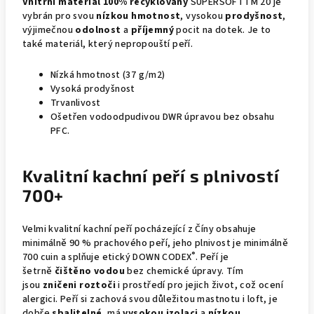
Vnitřní materiál
100% recyklovaný
SUPERSOFTTM 20 je
vybrán pro svou
nízkou hmotnost
, vysokou
prodyšnost
,
výjimečnou
odolnost
a
příjemný
pocit na dotek. Je to
také materiál, který nepropouští peří.
Nízká hmotnost (37 g/m2)
Vysoká prodyšnost
Trvanlivost
Ošetřen vodoodpudivou DWR úpravou bez obsahu
PFC.
Kvalitní kachní peří s plnivostí
700+
Velmi kvalitní kachní peří pocházející z Číny obsahuje
minimálně 90 % prachového peří, jeho plnivost je minimálně
®
700 cuin a splňuje etický DOWN CODEX
. Peří je
šetrně
čištěno vodou
bez chemické úpravy. Tím
jsou
zničeni roztoči
i prostředí pro jejich život, což ocení
alergici. Peří si zachová svou důležitou mastnotu i loft, je
dobře
sbalitelné
, má
vysokou izolaci
a
nízkou