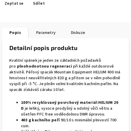
Zeptat se
Sdílet
Popis
Parametry
Diskuze
Detailní popis produktu
Kvalitní spánek je jeden ze základních požadavků
pro
plnohodnotnou regeneraci
při každé outdoorové
aktivitě. Péřový spacák Mountain Equipment HELIUM 400 má
hmotnost neuvěřitelných 820 g a přitom se v něm pohodlně
vyspíš při -5 °C. Je plněn velmi kvalitním kachním peřím. Na
spacák získáváš záruku 10 let.
100% recyklovaný povrchový materiál HELIUM 20
D
je lehký, vysoce prodyšný a odolný vůči větru a
ošetřen PFC free voděodolnou DWR úpravou.
403 g kachního peří
90/10 s minimální plnivostí 700
cuin.