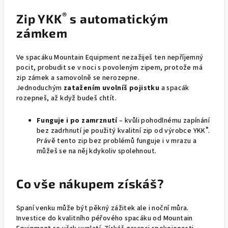
®
Zip YKK
s automatickým
zámkem
Ve spacáku Mountain Equipment nezažiješ ten nepříjemný
pocit, probudit se v noci s povoleným zipem, protože má
zip zámek a samovolně se nerozepne.
Jednoduchým
zatažením
uvolníš pojistku
a spacák
rozepneš, až když budeš chtít.
Funguje i po zamrznutí
– kvůli pohodlnému zapínání
®
bez zadrhnutí je použitý kvalitní zip od výrobce YKK
.
Právě tento zip bez problémů funguje i v mrazu a
můžeš se na něj kdykoliv spolehnout.
Co vše nákupem získáš?
Spaní venku může být pěkný zážitek ale i noční můra.
Investice do kvalitního péřového spacáku od Mountain