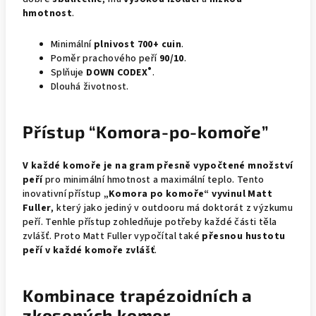
hmotnost
.
Minimální
plnivost 700+ cuin
.
Poměr prachového peří
90/10
.
®
Splňuje
DOWN CODEX
.
Dlouhá životnost.
Přístup “Komora-po-komoře”
V každé komoře je na gram přesně vypočtené množství
peří
pro minimální hmotnost a maximální teplo. Tento
inovativní přístup
„Komora po komoře“
vyvinul Matt
Fuller
, který jako jediný v outdooru má doktorát z výzkumu
peří. Tenhle přístup zohledňuje potřeby každé části těla
zvlášť. Proto Matt Fuller vypočítal také
přesnou hustotu
peří v každé komoře zvlášť
.
Kombinace trapézoidních a
zkosených komor