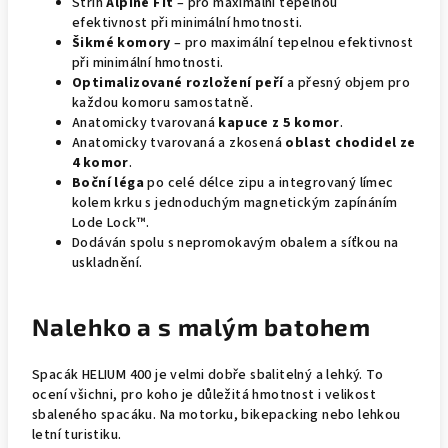
Střih
Alpine Fit
– pro maximální tepelnou
efektivnost při minimální hmotnosti.
Šikmé komory
– pro maximální tepelnou efektivnost
při minimální hmotnosti.
Optimalizované rozložení peří
a přesný objem pro
každou komoru samostatně.
Anatomicky tvarovaná
kapuce z 5 komor
.
Anatomicky tvarovaná a zkosená
oblast chodidel ze
4 komor
.
Boční léga
po celé délce zipu a integrovaný límec
kolem krku s jednoduchým magnetickým zapínáním
Lode Lock™.
Dodáván spolu s nepromokavým obalem a síťkou na
uskladnění.
Nalehko a s malým batohem
Spacák HELIUM 400 je velmi dobře sbalitelný a lehký. To
ocení všichni, pro koho je důležitá hmotnost i velikost
sbaleného spacáku. Na motorku, bikepacking nebo lehkou
letní turistiku.