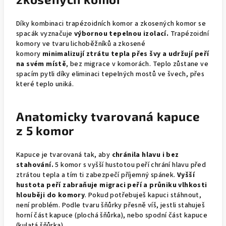
Díky kombinaci trapézoidních komor a zkosených komor se
spacák vyznačuje
výbornou tepelnou izolací.
Trapézoidní
komory ve tvaru lichoběžníků a zkosené
komory
minimalizují ztrátu tepla přes švy a udržují peří
na svém místě
, bez migrace v komorách. Teplo zůstane ve
spacím pytli díky eliminaci tepelných mostů ve švech, přes
které teplo uniká.
Anatomicky tvarovaná kapuce
z 5 komor
Kapuce je tvarovaná tak, aby
chránila hlavu i bez
stahování.
5 komor s vyšší hustotou peří chrání hlavu před
ztrátou tepla a tím ti zabezpečí příjemný spánek.
Vyšší
hustota peří zabraňuje migraci peří a průniku vlhkosti
hlouběji do komory
. Pokud potřebuješ kapuci stáhnout,
není problém. Podle tvaru šňůrky přesně víš, jestli stahuješ
horní část kapuce (plochá šňůrka), nebo spodní část kapuce
(kulatá šňůrka).