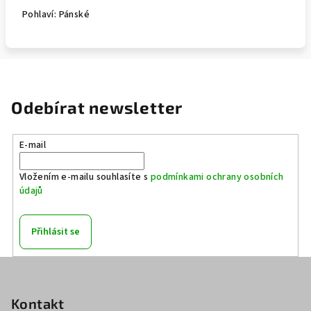
Pohlaví:
Pánské
Odebírat newsletter
E-mail
Vložením e-mailu souhlasíte s
podmínkami ochrany osobních
údajů
Přihlásit se
Z
á
p
Kontakt