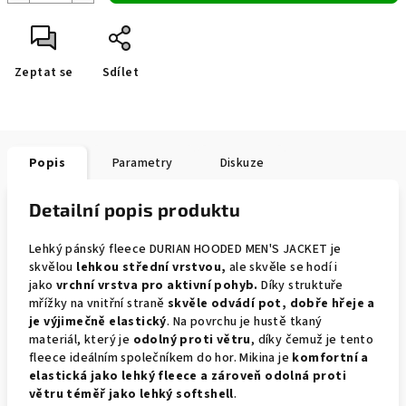
Zeptat se
Sdílet
Popis
Parametry
Diskuze
Detailní popis produktu
Lehký pánský fleece DURIAN HOODED MEN'S JACKET je
skvělou
lehkou střední vrstvou,
ale skvěle se hodí i
jako
vrchní vrstva pro aktivní pohyb.
Díky struktuře
mřížky na vnitřní straně
skvěle odvádí pot, dobře hřeje a
je výjimečně elastický
. Na povrchu je hustě tkaný
materiál, který je
odolný proti větru
, díky čemuž je tento
fleece ideálním společníkem do hor. Mikina je
komfortní a
elastická jako lehký fleece a zároveň odolná proti
větru téměř jako lehký softshell
.