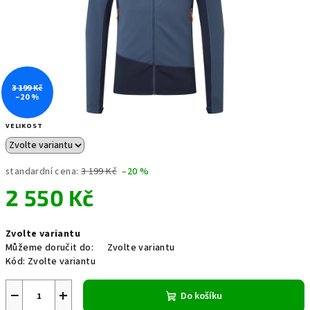
3 199 Kč
–20 %
VELIKOST
standardní cena:
3 199 Kč
–20 %
2 550 Kč
Měrná
Zvolte variantu
cena:
Můžeme doručit do:
Zvolte variantu
Kód:
Zvolte variantu
−
+
Do košíku