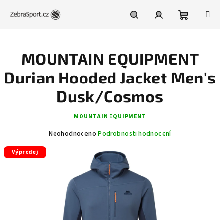
Přejít
na
obsah
Nákupní
Hledat
Přihlášení
MOUNTAIN EQUIPMENT
košík
Durian Hooded Jacket Men's
Dusk/Cosmos
MOUNTAIN EQUIPMENT
Průměrné
Neohodnoceno
Podrobnosti hodnocení
hodnocení
Výprodej
produktu
je
0,0
z
5
hvězdiček.