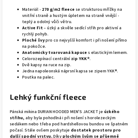
Materiál -
270 g/m
2
fleece
se strukturou mřížky na
vnitřní straně a hustým úpletem na straně vnější -
teplý a odolný vůči větru.
Active Fit
– úzký a skvěle sedící střih pro aktivní a
rychlý pohyb.
Ploché švy
pro co nejvyšší komfort i při nošení přímo
na pokožce.
Anatomicky tvarovaná kapuce
s elastickým lemem.
Celorozepínací centrální
zip YKK
®
.
Dvě kapsy na ruce na zip.
Jedna napoleonská náprsní kapsa se zipem YKK®.
Poutka na palec.
Lehký funkční fleece
Pánská mikina DURIAN HOODED MEN'S JACKET je
úzkého
střihu,
aby byla pohodlná i při nošení s horolezeckým
sedákem nebo třeba pod hardshellovou bundou ve špatném
počasí. Stále ovšem poskytuje
dostatek prostoru pro
další spodní vrstvu.
Díky
plochým švům se příjemně