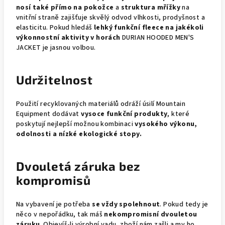
nosí také přímo na pokožce
a
struktura mřížky
na
vnitřní straně zajišťuje skvělý odvod vlhkosti, prodyšnost a
elasticitu. Pokud hledáš
lehký funkční fleece na jakékoli
výkonnostní aktivity v horách
DURIAN HOODED MEN'S
JACKET je jasnou volbou.
Udržitelnost
Použití recyklovaných materiálů odráží úsilí Mountain
Equipment dodávat
vysoce funkční produkty
, které
poskytují nejlepší možnou kombinaci
vysokého výkonu,
odolnosti a nízké ekologické stopy.
Dvouletá záruka bez
kompromisů
Na vybavení je potřeba
se vždy spolehnout
. Pokud tedy je
něco v nepořádku, tak máš
nekompromisní dvouletou
záruku
. Objevíš-li výrobní vadu, zboží nám zašli a my ho