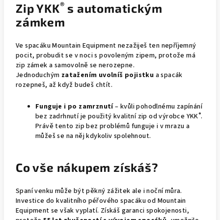
®
Zip YKK
s automatickým
zámkem
Ve spacáku Mountain Equipment nezažiješ ten nepříjemný
pocit, probudit se v noci s povoleným zipem, protože má
zip zámek a samovolně se nerozepne.
Jednoduchým
zatažením
uvolníš pojistku
a spacák
rozepneš, až když budeš chtít.
Funguje i po zamrznutí
– kvůli pohodlnému zapínání
®
bez zadrhnutí je použitý kvalitní zip od výrobce YKK
.
Právě tento zip bez problémů funguje i v mrazu a
můžeš se na něj kdykoliv spolehnout.
Co vše nákupem získáš?
Spaní venku může být pěkný zážitek ale i noční můra.
Investice do kvalitního péřového spacáku od Mountain
Equipment se však vyplatí. Získáš garanci spokojenosti,