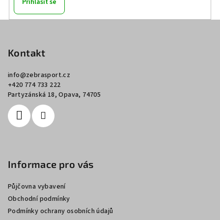
Přihlásit se
Z
á
p
Kontakt
a
info
@
zebrasport.cz
t
+420 774 733 222
í
Partyzánská 18, Opava, 74705
Informace pro vás
Půjčovna vybavení
Obchodní podmínky
Podmínky ochrany osobních údajů