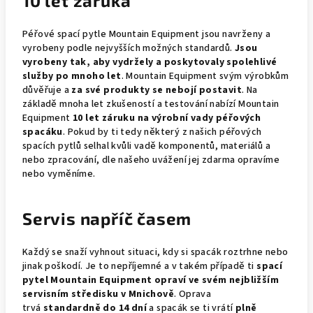
10 let záruka
Péřové spací pytle Mountain Equipment jsou navrženy a
vyrobeny podle nejvyšších možných standardů.
Jsou
vyrobeny tak, aby vydržely a poskytovaly spolehlivé
služby po mnoho let
. Mountain Equipment svým výrobkům
důvěřuje a
za své produkty se nebojí postavit
. Na
základě mnoha let zkušeností a testování nabízí Mountain
Equipment
10 let záruku na výrobní vady péřových
spacáku
. Pokud by ti tedy některý z našich péřových
spacích pytlů selhal kvůli vadě komponentů, materiálů a
nebo zpracování, dle našeho uvážení jej zdarma opravíme
nebo vyměníme.
Servis napříč časem
Každý se snaží vyhnout situaci, kdy si spacák roztrhne nebo
jinak poškodí. Je to nepříjemné a v takém případě ti
spací
pytel
Mountain Equipment opraví ve svém nejbližším
servisním středisku v Mnichově
. Oprava
trvá
standardně do 14 dní
a spacák se ti vrátí
plně