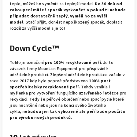
teplo, můžeš ho vyměnit za teplejší model.
Do 30 dnů od
zakoupení můžeš spacák vyzkoušet a pokud ti nebude
připadat dostatečně teplý, vyměň ho za vyšší
model.
Stačí přijít, donést nepoškozený spacák, doplatit
rozdíl za vyšší model a je to!
Down Cycle™
Tohle je označení
pro 100% recyklované peří
. Je to
závazek firmy Mountain Equipment pro přispívání k
udržitelné produkci. Zlepšení udržitelné produkce začalo v
roce 2017 kdy bylo poprvé představeno
100% post-
spotřebitelsky recyklované peří.
Tehdy vznikla i
myšlenka pro vytvoření fungujícího uzavřeného řetězce pro
recyklaci. Tedy že péřové oblečení nebo spací pytle které
jsou nechtěné nebo jsou na konci svého životního
cyklu,
nebudou jen tak vyhozené ale peří bude použito
pro výrobu nových produktů.