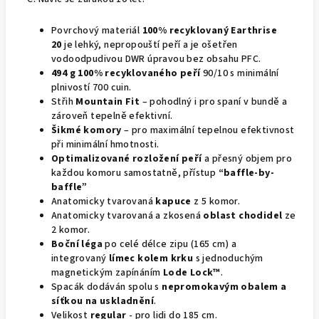
Povrchový materiál
100% recyklovaný Earthrise
20
je lehký, nepropouští peří a je ošetřen
vodoodpudivou DWR úpravou bez obsahu PFC.
494 g 100% recyklovaného peří
90/10 s minimální
plnivostí 700 cuin.
Střih
Mountain Fit
– pohodlný i pro spaní v bundě a
zároveň tepelně efektivní.
Šikmé komory
– pro maximální tepelnou efektivnost
při minimální hmotnosti.
Optimalizované rozložení peří
a přesný objem pro
každou komoru samostatně, přístup
“baffle-by-
baffle”
Anatomicky tvarovaná
kapuce
z 5 komor.
Anatomicky tvarovaná a zkosená
oblast chodidel
ze
2 komor.
Boční léga
po celé délce zipu (165 cm) a
integrovaný
límec kolem krku
s jednoduchým
magnetickým zapínáním
Lode Lock™
.
Spacák dodáván spolu s
nepromokavým obalem a
síťkou na uskladnění
.
Velikost
regular
- pro lidi do 185 cm.