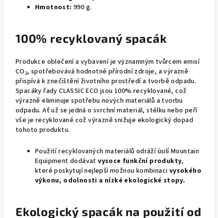
Hmotnost:
990 g.
100% recyklovaný spacák
Produkce oblečení a vybavení je významným tvůrcem emisí
CO
, spotřebovává hodnotné přírodní zdroje, a výrazně
2
přispívá k znečištění životního prostředí a tvorbě odpadu.
Spacáky řady CLASSIC ECO jsou 100% recyklované, což
výrazně eliminuje spotřebu nových materiálů a tvorbu
odpadu. Ať už se jedná o svrchní materiál, stélku nebo peří
vše je recyklované což výrazně snižuje ekologický dopad
tohoto produktu.
Použití recyklovaných materiálů odráží úsilí Mountain
Equipment dodávat
vysoce funkční produkty
,
které poskytují nejlepší možnou kombinaci
vysokého
výkonu, odolnosti a nízké ekologické stopy.
Ekologický spacák na použití od