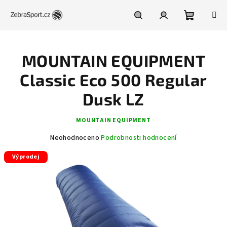
Přejít
na
obsah
Nákupní
Hledat
Přihlášení
MOUNTAIN EQUIPMENT
košík
Classic Eco 500 Regular
Dusk LZ
MOUNTAIN EQUIPMENT
Průměrné
Neohodnoceno
Podrobnosti hodnocení
hodnocení
Výprodej
produktu
je
0,0
z
5
hvězdiček.