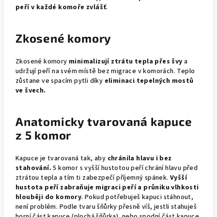
peří v každé komoře zvlášť
.
Zkosené komory
Zkosené komory
minimalizují ztrátu tepla přes švy
a
udržují peří na svém místě bez migrace v komorách. Teplo
zůstane ve spacím pytli díky
eliminaci tepelných mostů
ve švech.
Anatomicky tvarovaná kapuce
z 5 komor
Kapuce je tvarovaná tak, aby
chránila hlavu i bez
stahování.
5 komor s vyšší hustotou peří chrání hlavu před
ztrátou tepla a tím ti zabezpečí příjemný spánek.
Vyšší
hustota peří zabraňuje migraci peří a průniku vlhkosti
hlouběji do komory
. Pokud potřebuješ kapuci stáhnout,
není problém. Podle tvaru šňůrky přesně víš, jestli stahuješ
horní část kapuce (plochá šňůrka), nebo spodní část kapuce