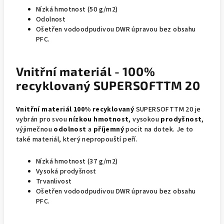
Nízká hmotnost (50 g/m2)
Odolnost
Ošetřen vodoodpudivou DWR úpravou bez obsahu
PFC.
Vnitřní materiál - 100%
recyklovaný SUPERSOFTTM 20
Vnitřní materiál
100% recyklovaný
SUPERSOFTTM 20 je
vybrán pro svou
nízkou hmotnost
, vysokou
prodyšnost
,
výjimečnou
odolnost
a
příjemný
pocit na dotek. Je to
také materiál, který nepropouští peří.
Nízká hmotnost (37 g/m2)
Vysoká prodyšnost
Trvanlivost
Ošetřen vodoodpudivou DWR úpravou bez obsahu
PFC.