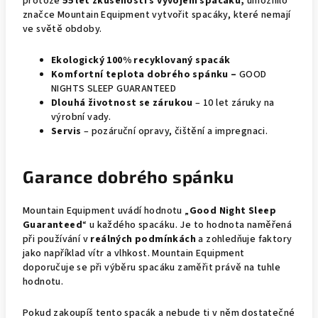
protože
55 let zkušeností s vývojem spacáků,
umožnilo
značce Mountain Equipment vytvořit spacáky, které nemají
ve světě obdoby.
Ekologický 100% recyklovaný spacák
Komfortní teplota dobrého spánku –
GOOD
NIGHTS SLEEP GUARANTEED
Dlouhá životnost se zárukou
– 10 let záruky na
výrobní vady.
Servis
– pozáruční opravy, čištění a impregnaci.
Garance dobrého spánku
Mountain Equipment uvádí hodnotu „
Good Night Sleep
Guaranteed
“ u každého spacáku. Je to hodnota naměřená
při používání v
reálných podmínkách
a zohledňuje faktory
jako například vítr a vlhkost. Mountain Equipment
doporučuje se při výběru spacáku zaměřit právě na tuhle
hodnotu.
Pokud zakoupíš tento spacák a nebude ti v něm dostatečné