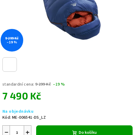
9 299 Kč
–19 %
standardní cena:
9 299 Kč
–19 %
7 490 Kč
Měrná
Na objednávku
cena:
Kód:
ME-006541-DS_LZ
−
+
Do košíku