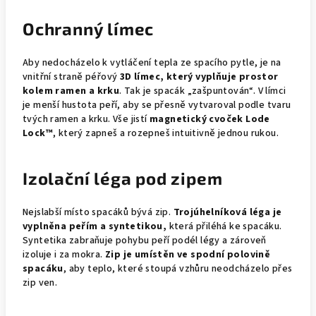
Ochranný límec
Aby nedocházelo k vytláčení tepla ze spacího pytle, je na
vnitřní straně péřový
3D límec, který vyplňuje prostor
kolem ramen a krku
. Tak je spacák „zašpuntován“. V límci
je menší hustota peří, aby se přesně vytvaroval podle tvaru
tvých ramen a krku. Vše jistí
magnetický cvoček Lode
Lock™
, který zapneš a rozepneš intuitivně jednou rukou.
Izolační léga pod zipem
Nejslabší místo spacáků bývá zip.
Trojúhelníková léga je
vyplněna peřím a syntetikou,
která přiléhá ke spacáku.
Syntetika zabraňuje pohybu peří podél légy a zároveň
izoluje i za mokra.
Zip je umístěn ve spodní polovině
spacáku
, aby teplo, které stoupá vzhůru neodcházelo přes
zip ven.