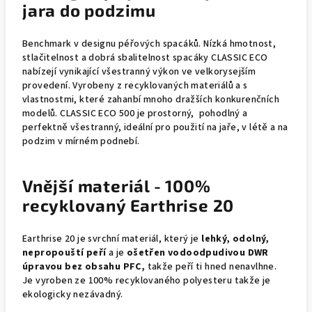
jara do podzimu
Benchmark v designu péřových spacáků. Nízká hmotnost,
stlačitelnost a dobrá sbalitelnost spacáky CLASSIC ECO
nabízejí vynikající všestranný výkon ve velkorysejším
provedení. Vyrobeny z recyklovaných materiálů a s
vlastnostmi, které zahanbí mnoho dražších konkurenčních
modelů. CLASSIC ECO 500 je prostorný, pohodlný a
perfektně všestranný, ideální pro použití na jaře, v létě a na
podzim v mírném podnebí.
Vnější materiál - 100%
recyklovaný Earthrise 20
Earthrise 20 je svrchní materiál, který je
lehký, odolný,
nepropouští peří
a je
ošetřen vodoodpudivou DWR
úpravou bez obsahu PFC,
takže peří ti hned nenavlhne.
Je vyroben ze 100% recyklovaného polyesteru takže je
ekologicky nezávadný.