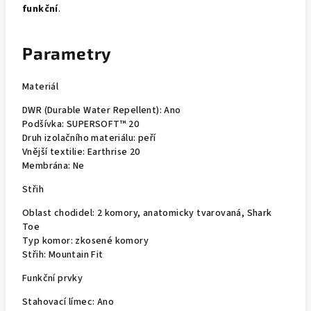
funkční
.
Parametry
Materiál
DWR (Durable Water Repellent):
Ano
Podšívka:
SUPERSOFT™ 20
Druh izolačního materiálu:
peří
Vnější textilie:
Earthrise 20
Membrána:
Ne
Střih
Oblast chodidel:
2 komory, anatomicky tvarovaná, Shark
Toe
Typ komor:
zkosené komory
Střih:
Mountain Fit
Funkční prvky
Stahovací límec:
Ano