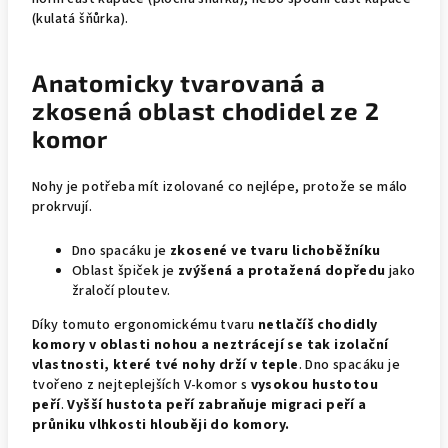
(kulatá šňůrka).
Anatomicky tvarovaná a
zkosená oblast chodidel ze 2
komor
Nohy je potřeba mít izolované co nejlépe, protože se málo
prokrvují.
Dno spacáku je
zkosené ve tvaru lichoběžníku
Oblast špiček je
zvýšená a protažená dopředu
jako
žraločí ploutev.
Díky tomuto ergonomickému tvaru
netlačíš chodidly
komory v oblasti nohou a neztrácejí se tak izolační
vlastnosti, které tvé nohy drží v teple
. Dno spacáku je
tvořeno z nejteplejších V-komor s
vysokou hustotou
peří
.
Vyšší hustota peří zabraňuje migraci peří a
průniku vlhkosti hlouběji do komory.