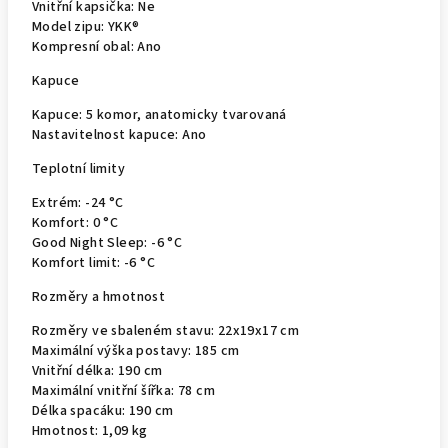
Vnitřní kapsička:
Ne
Model zipu:
YKK®
Kompresní obal:
Ano
Kapuce
Kapuce:
5 komor, anatomicky tvarovaná
Nastavitelnost kapuce:
Ano
Teplotní limity
Extrém:
-24 °C
Komfort:
0 °C
Good Night Sleep:
-6 °C
Komfort limit:
-6 °C
Rozměry a hmotnost
Rozměry ve sbaleném stavu:
22x19x17 cm
Maximální výška postavy:
185 cm
Vnitřní délka:
190 cm
Maximální vnitřní šířka:
78 cm
Délka spacáku:
190 cm
Hmotnost:
1,09 kg