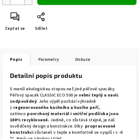
Zeptat se
Sdílet
Popis
Parametry
Diskuze
Detailní popis produktu
S menší ekologickou stopou než jiné péřové spacáky.
Péřový spacák CLASSIC ECO 500 je
velmi teplý a navíc
zodpovědný
. Jeho výplň pochází výhradně
z
regenerovaného kachního a husího peří
,
zatímco
povrchový materiál i vnitřní podšívka jsou
100% recyklované.
Jediné, co zůstává stejné, je náš
osvědčený design a konstrukce. Díky
propracované
konstrukci
zůstaneš v teple a komfortně se vyspíš i v -6
°C. Navíc se zárukou 10 let.